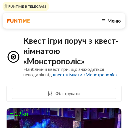
FUNTIME В TELEGRAM
Меню
☰
Квест ігри поруч з квест-
кімнатою
«Монстрополіс»
Найближчі квест ігри, що знаходяться
неподалік від
квест-кімнати «Монстрополіс»
Фільтрувати
1.9 км