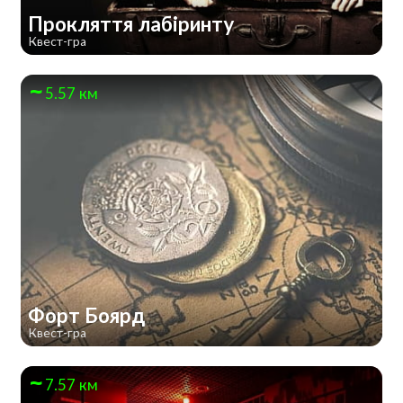
Прокляття лабіринту
Квест-гра
5.57 км
Форт Боярд
Квест-гра
7.57 км