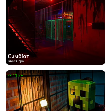
Симбіот
Квест-гра
11 км