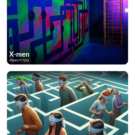
X-men
Квест-гра
394 км