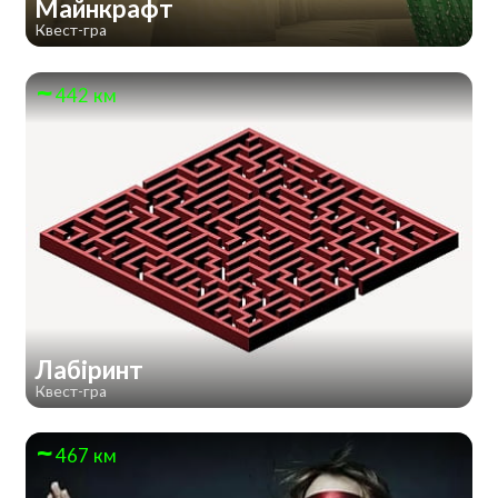
Майнкрафт
Квест-гра
442 км
Лабіринт
Квест-гра
467 км