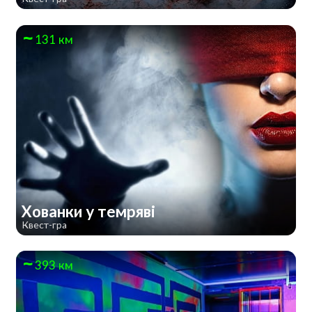
131 км
Хованки у темряві
Квест-гра
393 км