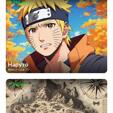
396 км
Наруто
Квест-гра
400 км