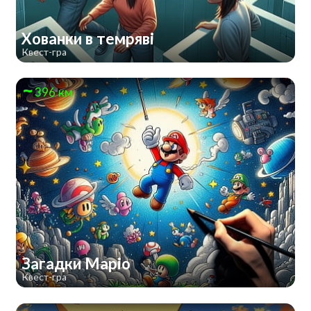
Хованки в темряві
Квест-гра
396 км
Загадки Маріо
Квест-гра