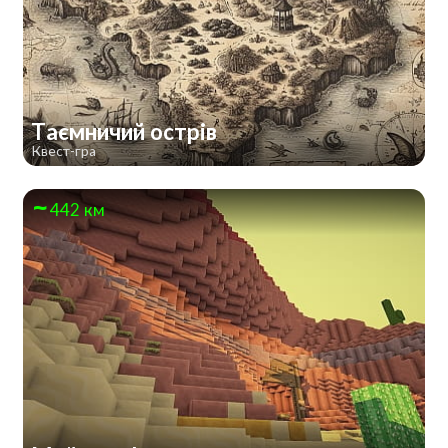
Таємничий острів
Квест-гра
442 км