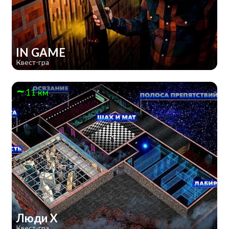
IN GAME
Квест-гра
11 км
Люди Х
Квест-гра