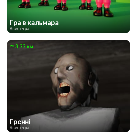
Гра в кальмара
Квест-гра
3.33 км
Гренні
Квест-гра