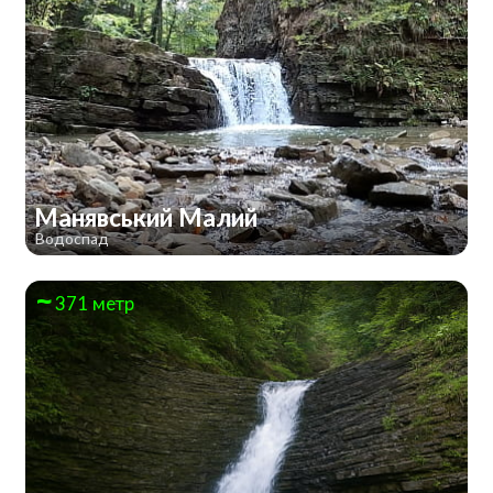
Манявський Малий
Водоспад
371 метр