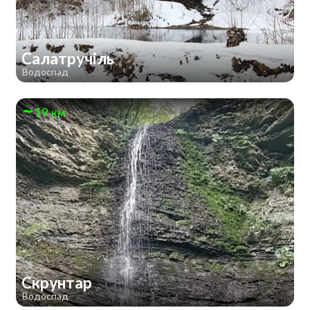
Салатручіль
Водоспад
19 км
Скрунтар
Водоспад