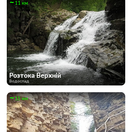
11 км
Розтока Верхній
Водоспад
15 км