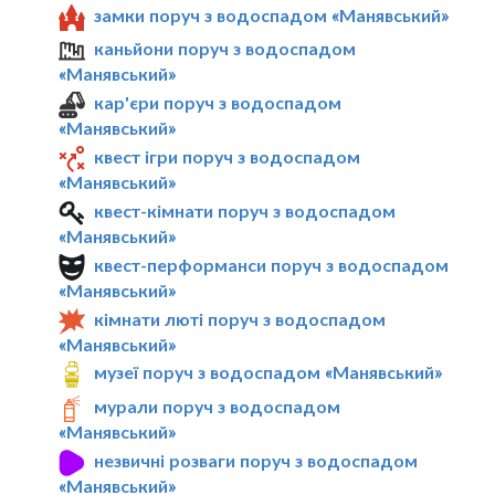
замки поруч з водоспадом «Манявський»
каньйони поруч з водоспадом
«Манявський»
кар'єри поруч з водоспадом
«Манявський»
квест ігри поруч з водоспадом
«Манявський»
квест-кімнати поруч з водоспадом
«Манявський»
квест-перформанси поруч з водоспадом
«Манявський»
кімнати люті поруч з водоспадом
«Манявський»
музеї поруч з водоспадом «Манявський»
мурали поруч з водоспадом
«Манявський»
незвичні розваги поруч з водоспадом
«Манявський»