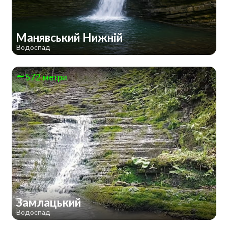
Манявський Нижній
Водоспад
572 метри
Замлацький
Водоспад