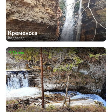
Кременоса
Водоспад
15 км