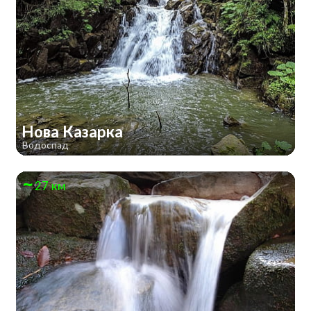
Нова Казарка
Водоспад
27 км