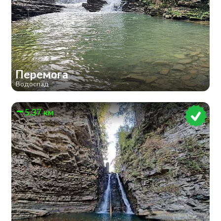
Перемога
Водоспад
5.37 км