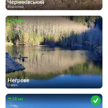
Черниківський
Водоспад
18 км
Негрове
Озеро
18 км