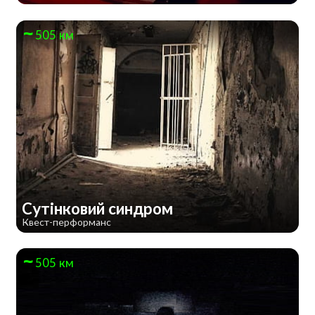
505 км
Сутінковий синдром
Квест-перформанс
505 км