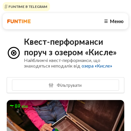
FUNTIME В TELEGRAM
Меню
☰
Квест-перформанси
поруч з озером «Кисле»
Найближчі квест-перформанси, що
знаходяться неподалік від
озера «Кисле»
Фільтрувати
89 км