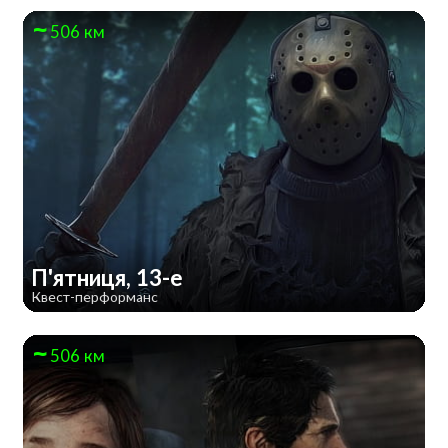
506 км
П'ятниця, 13-е
Квест-перформанс
506 км