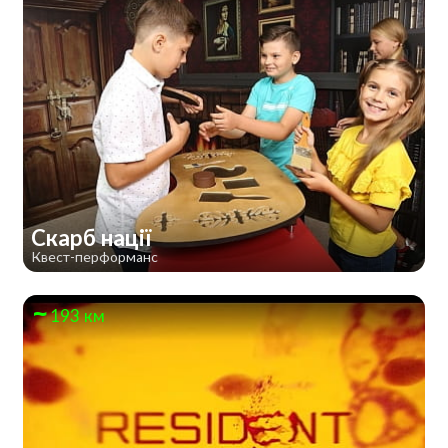
Скарб нації
Квест-перформанс
193 км