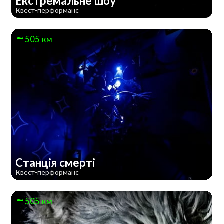
Екстремальне шоу
Квест-перформанс
505 км
Станція смерті
Квест-перформанс
505 км