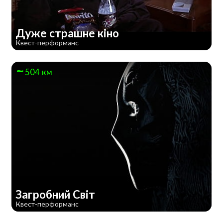
Дуже страшне кiно
Квест-перформанс
504 км
Загробний Світ
Квест-перформанс