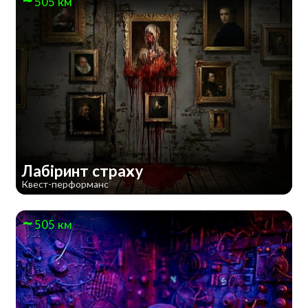
505 км
Лабіринт страху
Квест-перформанс
505 км