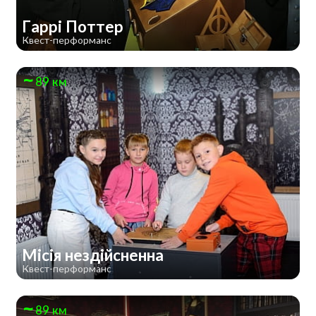
Гаррі Поттер
Квест-перформанс
89 км
Місія нездійсненна
Квест-перформанс
89 км