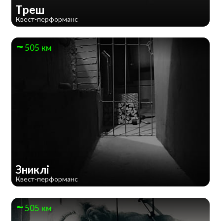
Треш
Квест-перформанс
505 км
Зниклі
Квест-перформанс
505 км