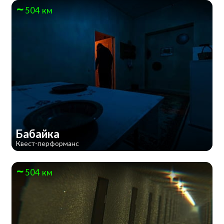
504 км
Бабайка
Квест-перформанс
504 км