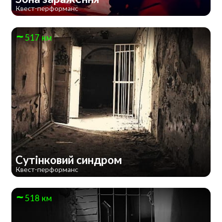
Квест-перформанс
517 км
Сутінковий синдром
Квест-перформанс
518 км