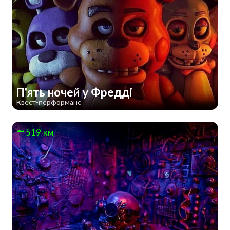
П'ять ночей у Фредді
Квест-перформанс
519 км