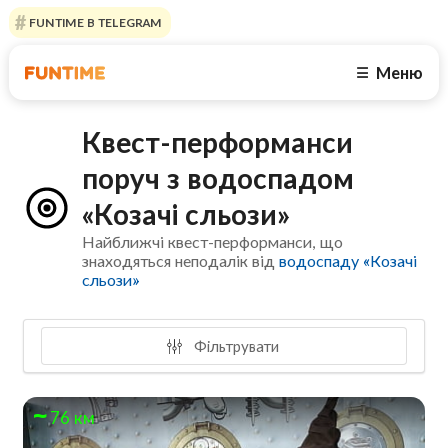
FUNTIME В TELEGRAM
Меню
☰
Квест-перформанси
поруч з водоспадом
«Козачі сльози»
Найближчі квест-перформанси, що
знаходяться неподалік від
водоспаду «Козачі
сльози»
Фільтрувати
76 км