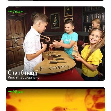
76 км
Скарб нації
Квест-перформанс
98 км