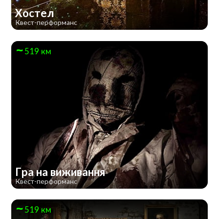
Хостел
Квест-перформанс
519 км
Гра на виживання
Квест-перформанс
519 км