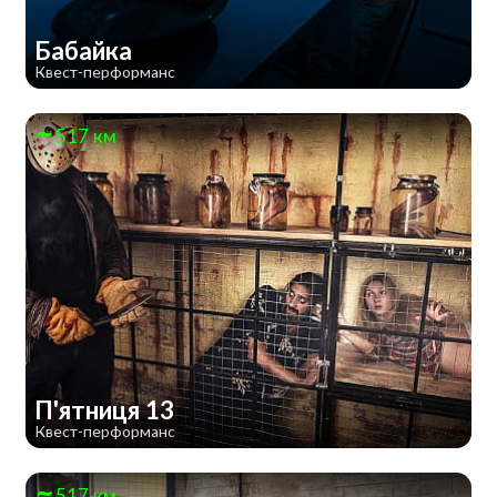
Бабайка
Квест-перформанс
517 км
П'ятниця 13
Квест-перформанс
517 км