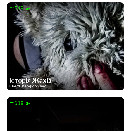
518 км
Історія Жахів
Квест-перформанс
518 км