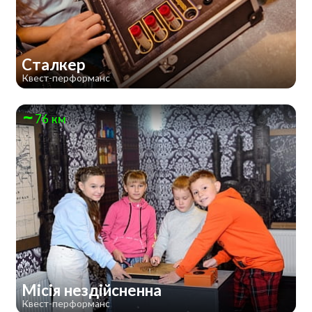
Сталкер
Квест-перформанс
76 км
Місія нездійсненна
Квест-перформанс