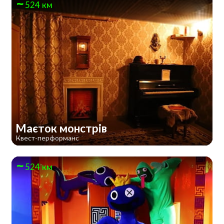
524 км
Маєток монстрів
Квест-перформанс
524 км