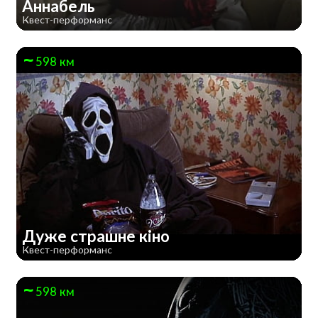
Аннабель
Квест-перформанс
598 км
Дуже страшне кiно
Квест-перформанс
598 км