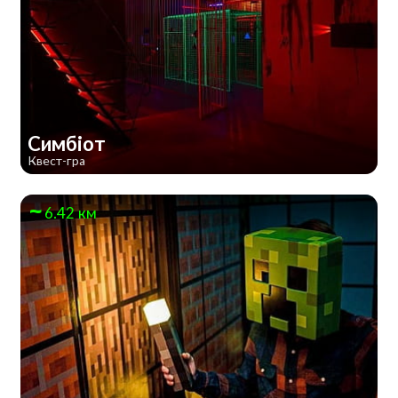
Симбіот
Квест-гра
6.42 км