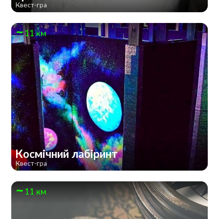
Квест-гра
11 км
Космічний лабіринт
Квест-гра
11 км