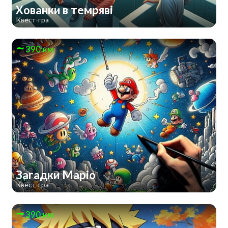
Хованки в темряві
Квест-гра
390 км
Загадки Маріо
Квест-гра
390 км