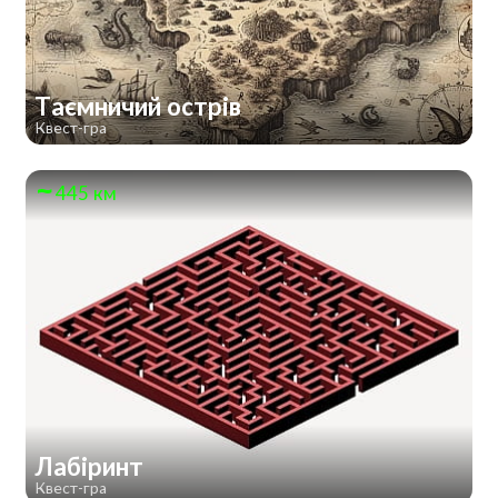
Таємничий острів
Квест-гра
445 км
Лабіринт
Квест-гра