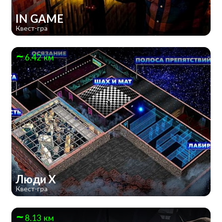
IN GAME
Квест-гра
6.42 км
Люди Х
Квест-гра
8.13 км