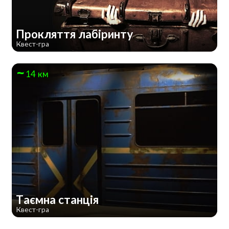
Прокляття лабіринту
Квест-гра
14 км
Таємна станція
Квест-гра