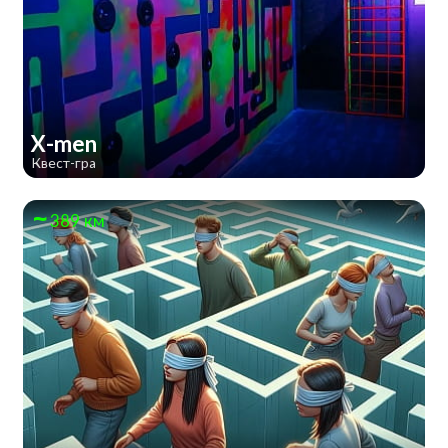
X-men
Квест-гра
389 км