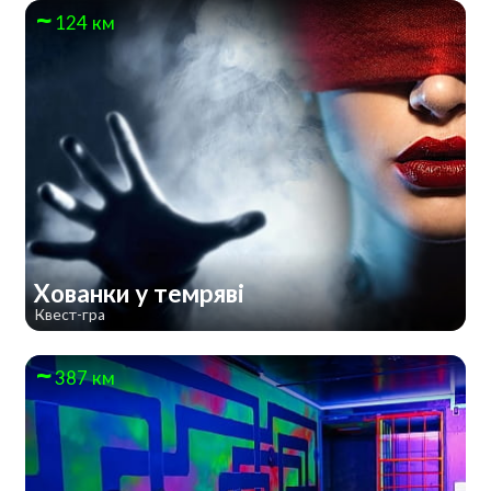
124 км
Хованки у темряві
Квест-гра
387 км