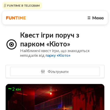
FUNTIME В TELEGRAM
Меню
☰
Квест ігри поруч з
парком «Кіото»
Найближчі квест ігри, що знаходяться
неподалік від
парку «Кіото»
Фільтрувати
2 км