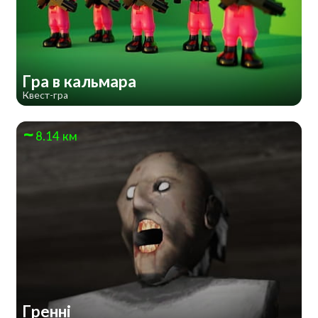
Гра в кальмара
Квест-гра
8.14 км
Гренні