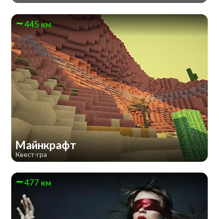
445 км
Майнкрафт
Квест-гра
477 км