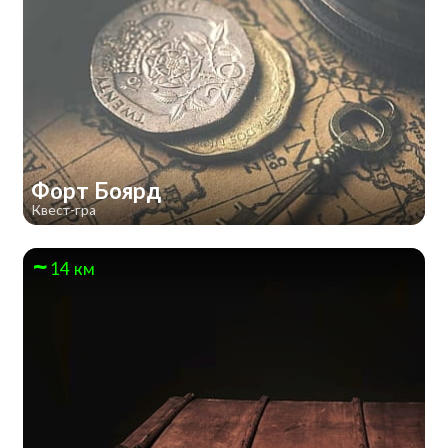
Форт Боярд
Квест-гра
14 км