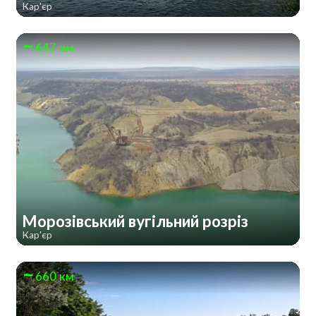
Кар'єр
647 км
Морозівський вугільний розріз
Кар'єр
660 км