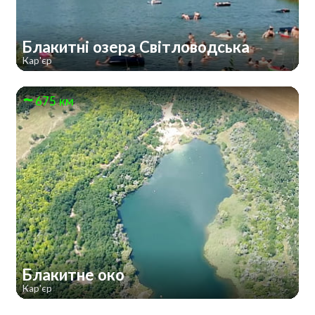
Блакитні озера Світловодська
Кар'єр
675 км
Блакитне око
Кар'єр