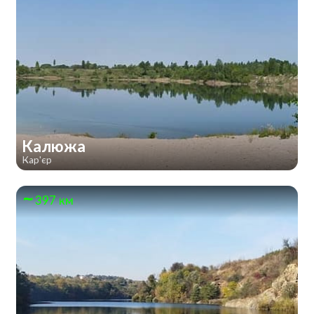
Калюжа
Кар'єр
397 км