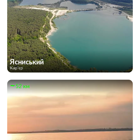
Ясниський
Кар'єр
52 км