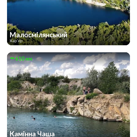
Малосмілянський
Кар'єр
610 км
Камінна Чаша