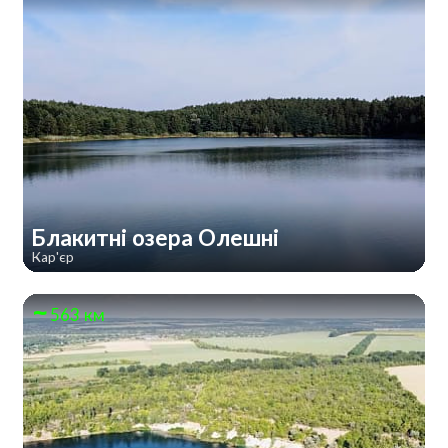
Блакитні озера Олешні
Кар'єр
563 км