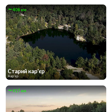
408 км
Старий кар'єр
Кар'єр
417 км