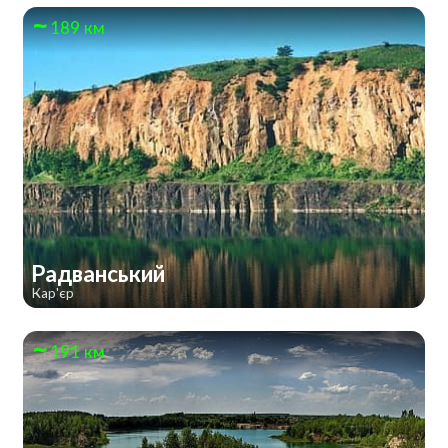
189 км
Радванський
Кар'єр
191 км