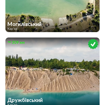
Могилівський
Кар'єр
309 км
Дружбівський
Кар'єр