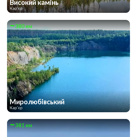
Високий камінь
Кар'єр
380 км
Миролюбівський
Кар'єр
381 км