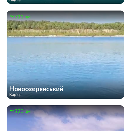
311 км
Новоозерянський
Кар'єр
320 км