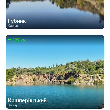
Губник
Кар'єр
399 км
Кашперівський
Кар'єр