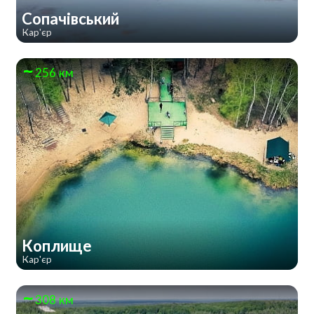
Сопачівський
Кар'єр
256 км
Коплище
Кар'єр
308 км