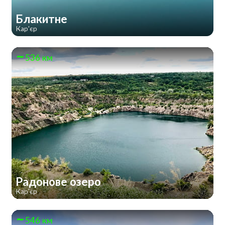
Блакитне
Кар'єр
536 км
Радонове озеро
Кар'єр
546 км