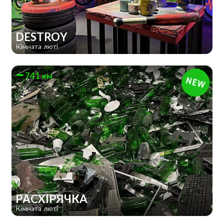
DESTROY
Кімната люті
741 км
РАСХІРЯЧКА
Кімната люті