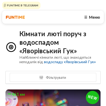
FUNTIME В TELEGRAM
Меню
☰
Кімнати люті поруч з
водоспадом
«Яворівський Гук»
Найближчі кімнати люті, що знаходяться
неподалік від
водоспаду «Яворівський Гук»
Фільтрувати
461 км