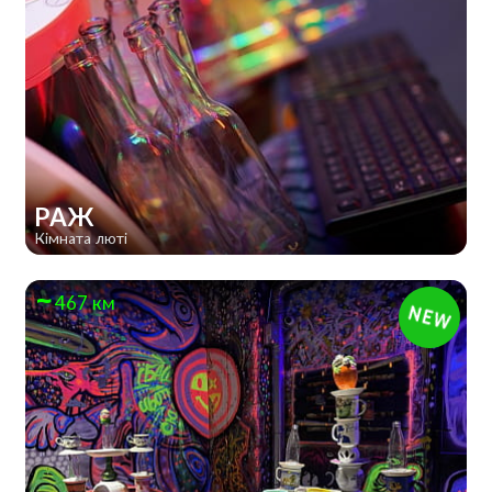
РАЖ
Кімната люті
467 км