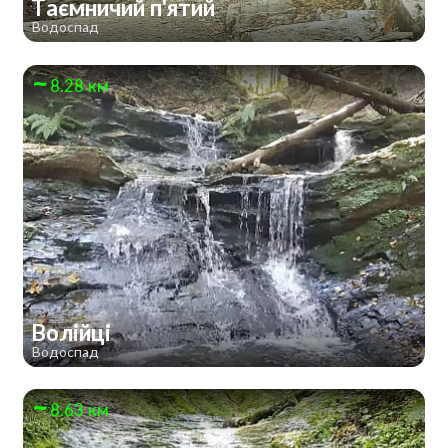
Таємничий п'ятий
Водоспад
8.28 км
Волійці
Водоспад
8.63 км