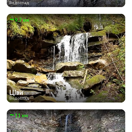
Водоспад
9.7 км
Ціви
Водоспад
11 км