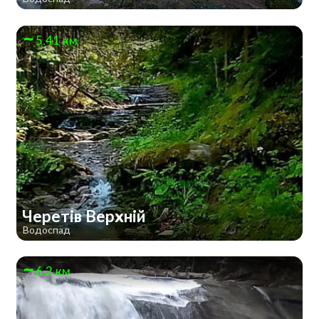
5.41 км
Черетів Верхній
Водоспад
6.2 км