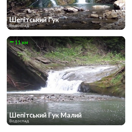
Шепітський Гук
Водоспад
11 км
Шепітський Гук Малий
Водоспад