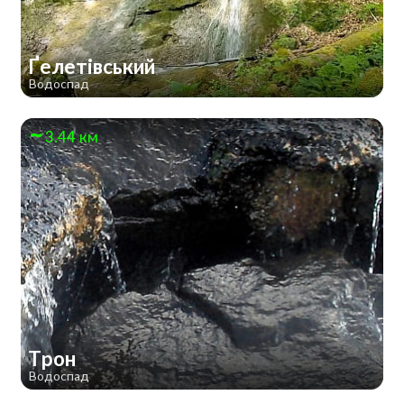
Ґелетівський
Водоспад
3.44 км
Трон
Водоспад