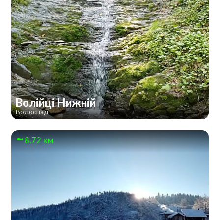
Волійці Нижній
Водоспад
8.72 км