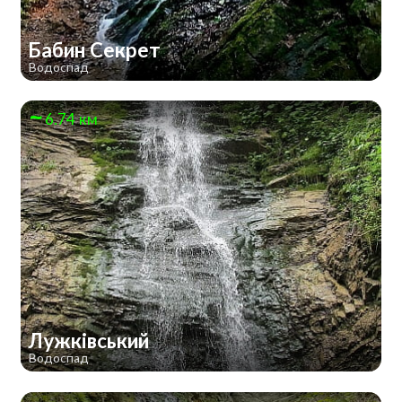
Бабин Секрет
Водоспад
6.74 км
Лужківський
Водоспад