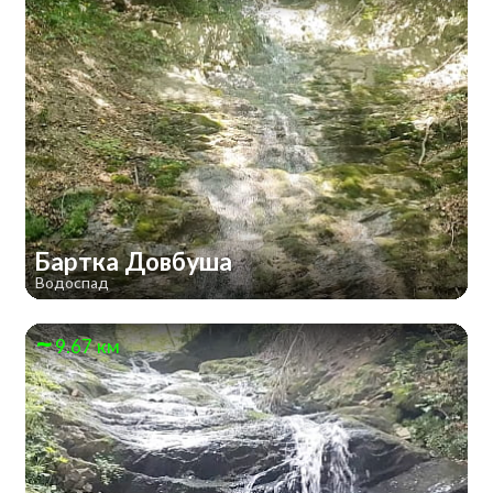
Бартка Довбуша
Водоспад
9.67 км