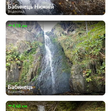
Бабинець Нижній
Водоспад
4.58 км
Бабинець
Водоспад
4.68 км