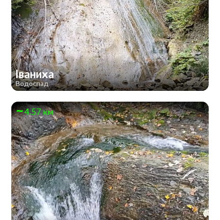
Іваниха
Водоспад
4.57 км