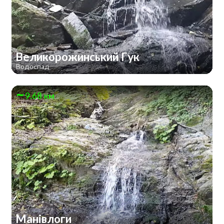
Великорожинський Гук
Водоспад
9.68 км
Манівлоги