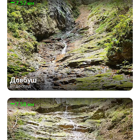
7.57 км
Довбуш
Водоспад
7.58 км