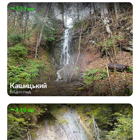
3.53 км
Кашицький
Водоспад
4.18 км