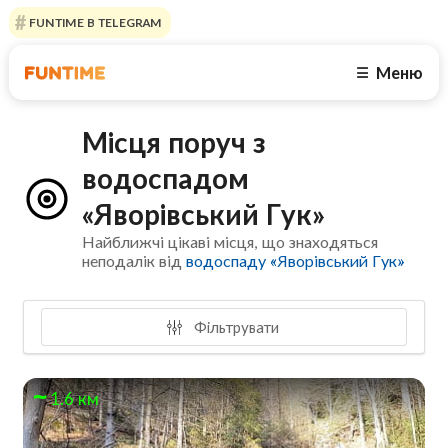
FUNTIME В TELEGRAM
Меню
☰
Місця поруч з
водоспадом
«Яворівський Гук»
Найближчі цікаві місця, що знаходяться
неподалік від
водоспаду «Яворівський Гук»
Фільтрувати
1.6 км