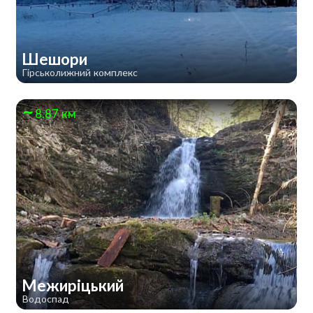
Шешори
Гірськолижний комплекс
8.87 км
Межиріцький
Водоспад