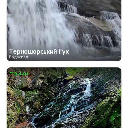
Терношорський Гук
Водоспад
6.3 км