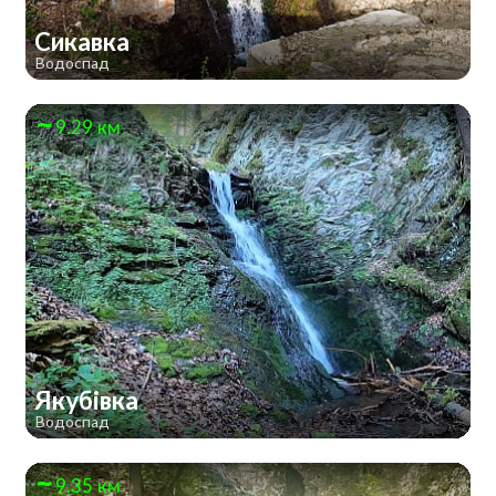
Сикавка
Водоспад
9.29 км
Якубівка
Водоспад
9.35 км