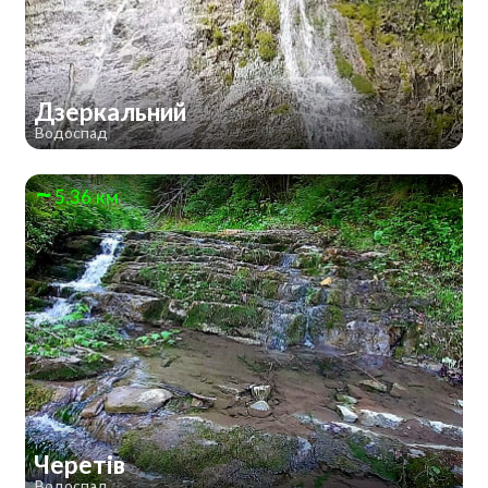
Дзеркальний
Водоспад
5.36 км
Черетів
Водоспад