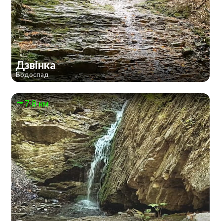
Дзвінка
Водоспад
7.8 км