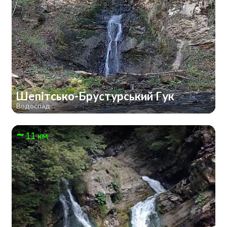
Шепітсько-Брустурський Гук
Водоспад
11 км