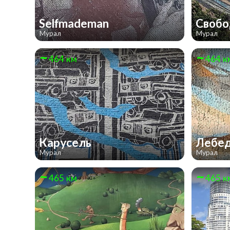
Selfmademan
Своб
Мурал
Мурал
464 км
464 к
Карусель
Лебе
Мурал
Мурал
465 км
465 к