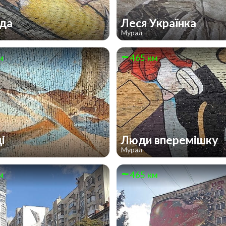
ода
Леся Українка
Мурал
м
465 км
ді
Люди вперемішку
Мурал
м
465 км