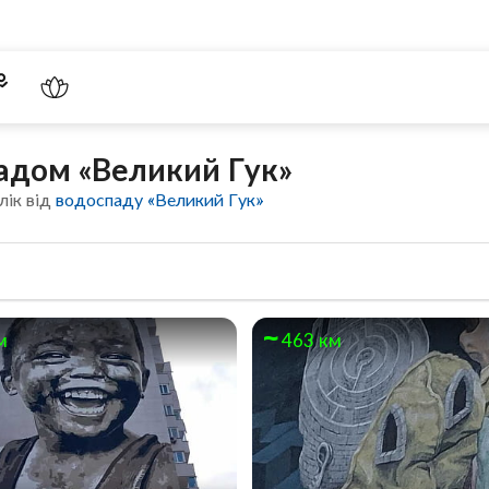
адом «Великий Гук»
лік від
водоспаду «Великий Гук»
м
463 км