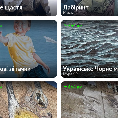
е щастя
Лабіринт
Мурал
м
464 км
ові літачки
Українське Чорне 
Мурал
м
464 км