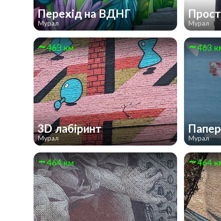
Перехід на ВДНГ
Прост
Мурал
Мурал
463 км
463 к
3D лабіринт
Папер
Мурал
Мурал
464 км
464 к