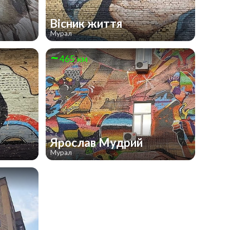
Вісник життя
Мурал
465 км
Ярослав Мудрий
Мурал