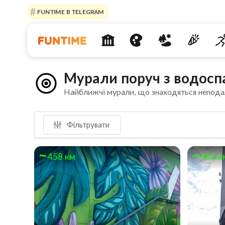
FUNTIME В TELEGRAM
Мурали поруч з водосп
Найближчі мурали, що знаходяться непода
Фільтрувати
458 км
463 к