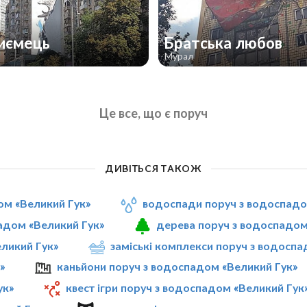
иємець
Братська любов
Мурал
Це все, що є поруч
ДИВІТЬСЯ ТАКОЖ
ом «Великий Гук»
водоспади поруч з водоспадо
адом «Великий Гук»
дерева поруч з водоспадом
еликий Гук»
заміські комплекси поруч з водоспа
»
каньйони поруч з водоспадом «Великий Гук»
ук»
квест ігри поруч з водоспадом «Великий Гук