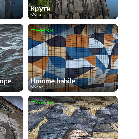
Крути
Мурал
464 км
море
Homme habile
Мурал
464 км