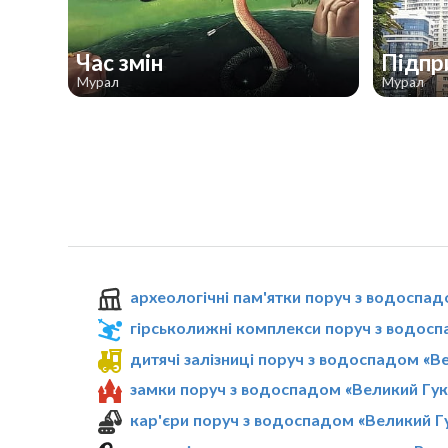
Час змін
Підпр
Мурал
Мурал
археологічні пам'ятки поруч з водоспад
гірськолижні комплекси поруч з водосп
дитячі залізниці поруч з водоспадом «В
замки поруч з водоспадом «Великий Гук
кар'єри поруч з водоспадом «Великий Г