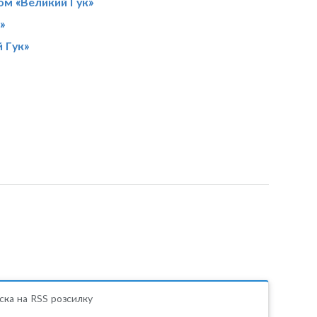
ом «Великий Гук»
»
 Гук»
ска на RSS розсилку