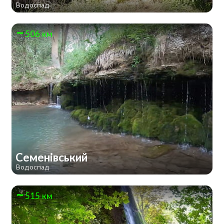
Водоспад
506 км
Семенівський
Водоспад
515 км