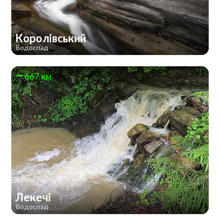
Королівський
Водоспад
667 км
Лекечі
Водоспад