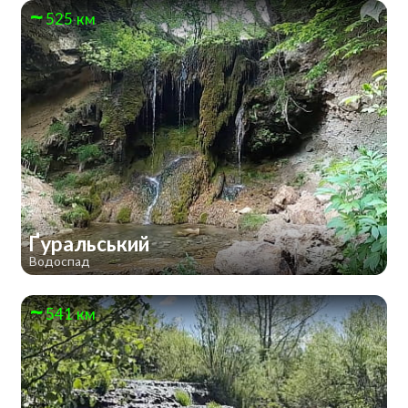
525 км
Ґуральський
Водоспад
541 км