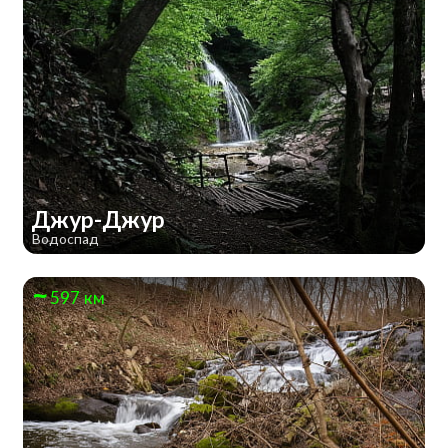
Джур-Джур
Водоспад
597 км