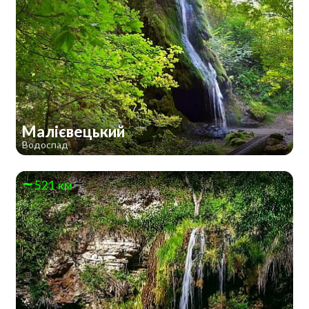
Малієвецький
Водоспад
521 км