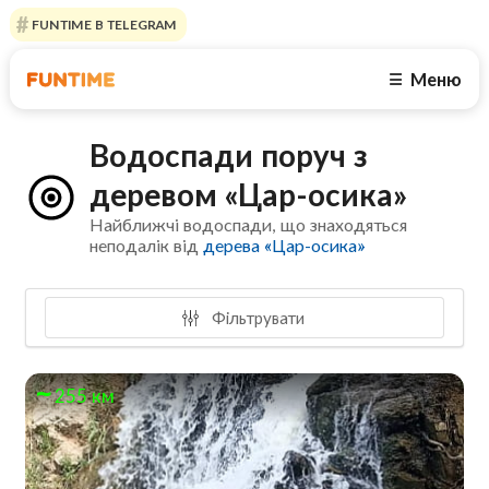
FUNTIME В TELEGRAM
Меню
☰
Водоспади поруч з
деревом «Цар-осика»
Найближчі водоспади, що знаходяться
неподалік від
дерева «Цар-осика»
Фільтрувати
255 км