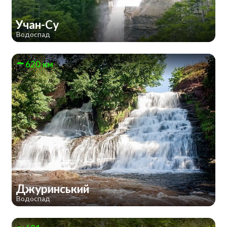
Учан-Су
Водоспад
620 км
Джуринський
Водоспад