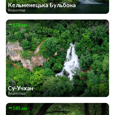
Кельменецька Бульбона
Водоспад
578 км
Су-Учхан
Водоспад
585 км