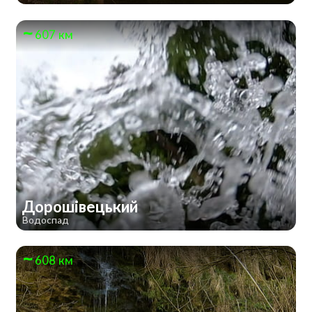
607 км
Дорошівецький
Водоспад
608 км