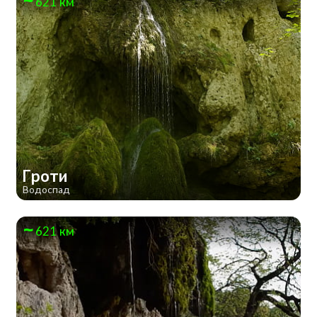
621 км
Гроти
Водоспад
621 км