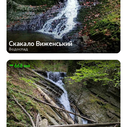
Скакало Виженський
Водоспад
668 км