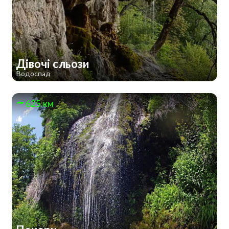
Дівочі сльози
Водоспад
625 км