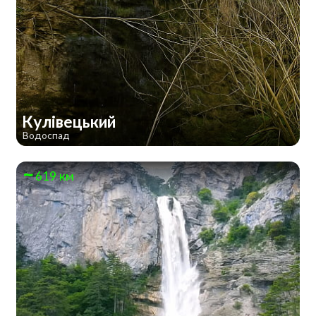
Кулівецький
Водоспад
619 км