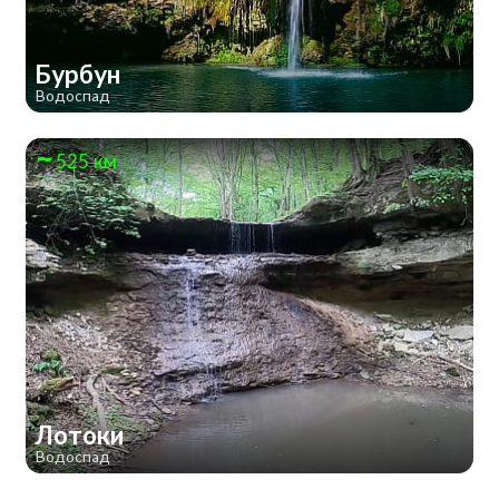
Бурбун
Водоспад
525 км
Лотоки
Водоспад