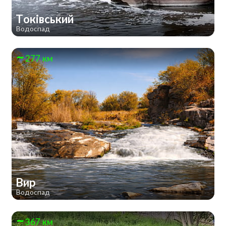
Токівський
Водоспад
277 км
Вир
Водоспад
367 км