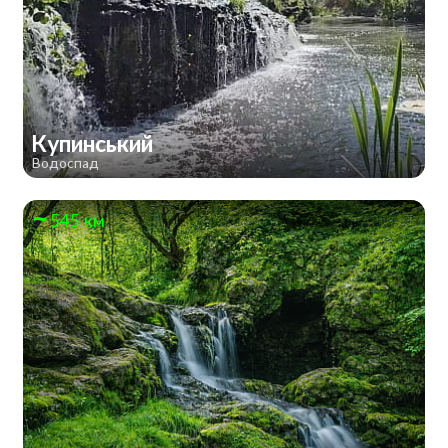
Купинський
Водоспад
545 км