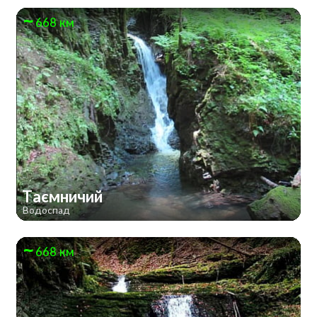
668 км
Таємничий
Водоспад
668 км