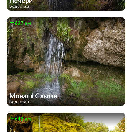
Печери
Водоспад
627 км
Монаші Сльози
Водоспад
643 км