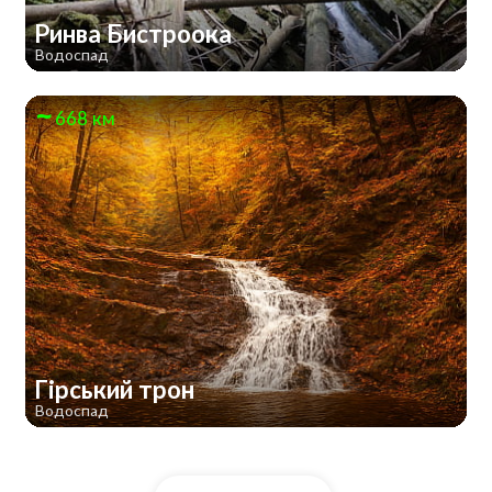
Ринва Бистроока
Водоспад
668 км
Гірський трон
Водоспад