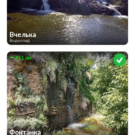
Вчелька
Водоспад
451 км
Фонтанка