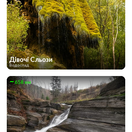
Дівочі Сльози
Водоспад
658 км