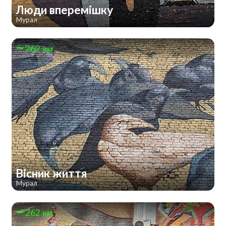
Люди вперемішку
Мурал
262 км
Вісник життя
Мурал
262 км