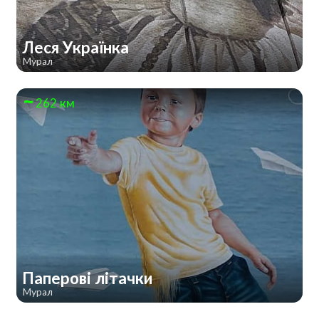
Леся Українка
Мурал
262 км
Паперові літачки
Мурал