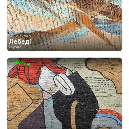
Лебеді
Мурал
262 км