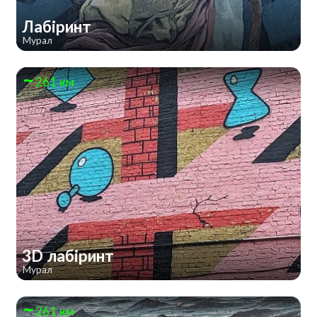
Лабіринт
Мурал
261 км
3D лабіринт
Мурал
261 км