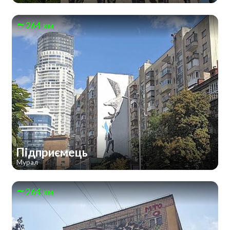
264 км
Підприємець
Мурал
264 км