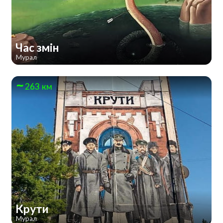
Час змін
Мурал
263 км
Крути
Мурал