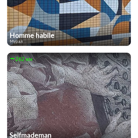
Homme habile
Мурал
262 км
Selfmademan