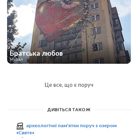
Братська любов
Мурал
Це все, що є поруч
ДИВІТЬСЯ ТАКОЖ
археологічні пам'ятки поруч з озером
«Святе»