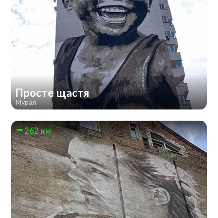
Просте щастя
Мурал
262 км