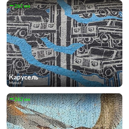
262 км
Карусель
Мурал
262 км