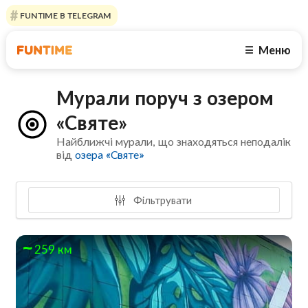
FUNTIME В TELEGRAM
Меню
☰
Мурали поруч з озером
«Святе»
Найближчі мурали, що знаходяться неподалік
від
озера «Святе»
Фільтрувати
259 км