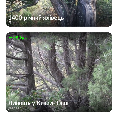
1400-річний ялівець
Дерево
983 км
Ялівець у Кизил-Таші
Дерево