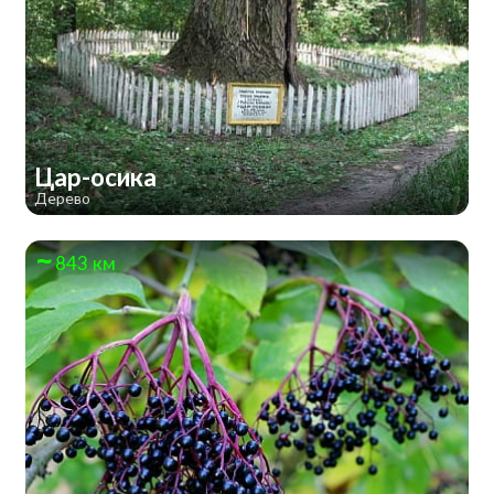
Цар-осика
Дерево
843 км