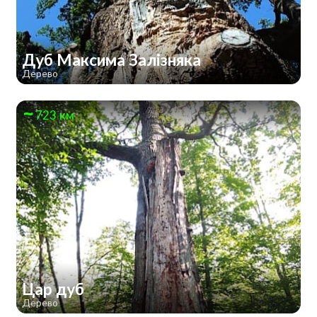
Дуб Максима Залізняка
Дерево
723 км
Цар дуб
Дерево