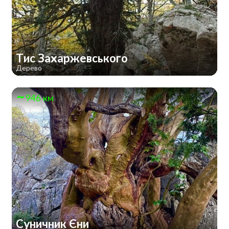
Тис Захаржевського
Дерево
946 км
Суничник Єни