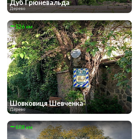
Дуб Ґрюневальда
Дерево
526 км
Шовковиця Шевченка
Дерево
608 км