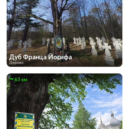
Дуб Франца Йосифа
Дерево
63 км