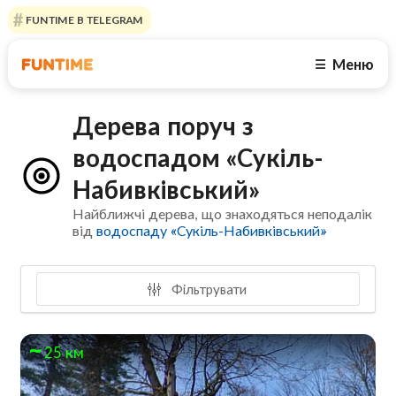
FUNTIME В TELEGRAM
Меню
☰
Дерева поруч з
водоспадом «Сукіль-
Набивківський»
Найближчі дерева, що знаходяться неподалік
від
водоспаду «Сукіль-Набивківський»
Фільтрувати
25 км