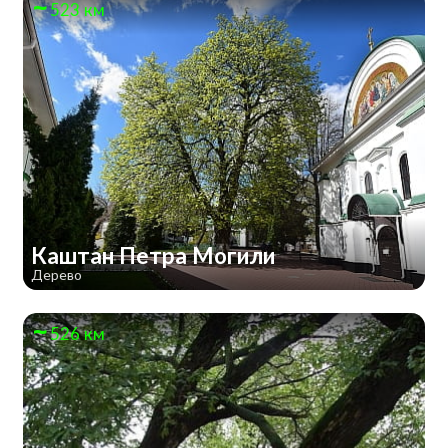
523 км
Каштан Петра Могили
Дерево
526 км