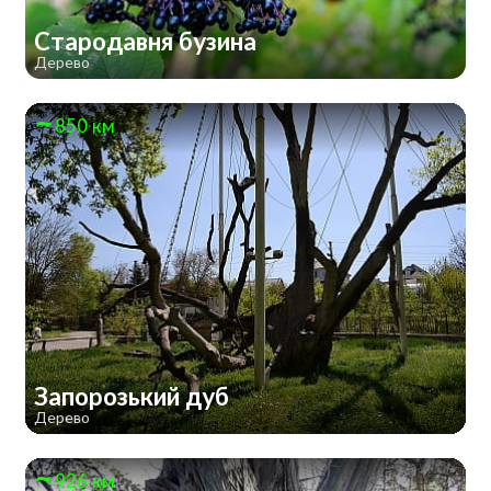
Стародавня бузина
Дерево
850 км
Запорозький дуб
Дерево
926 км