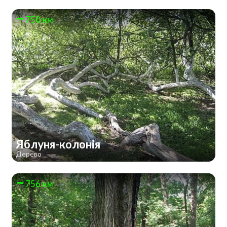
750 км
Яблуня-колонія
Дерево
756 км