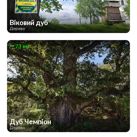
Віковий дуб
Дерево
73 км
Дуб Чемпіон
Дерево