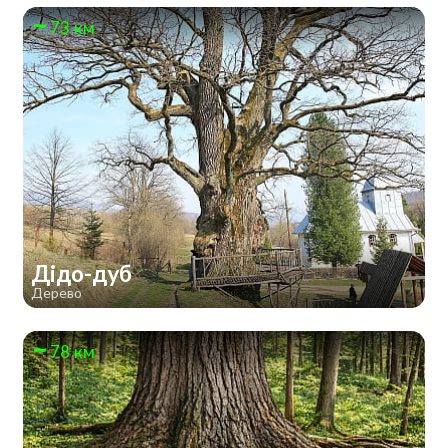
73 км
Дідо-дуб
Дерево
78 км