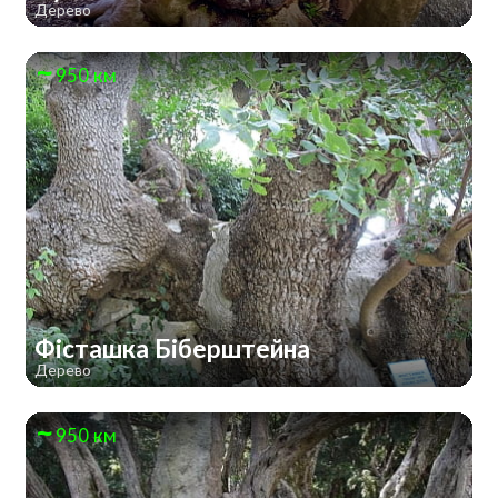
Дерево
950 км
Фісташка Біберштейна
Дерево
950 км