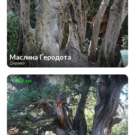
Маслина Геродота
Дерево
959 км