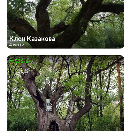
Клен Казакова
Дерево
526 км