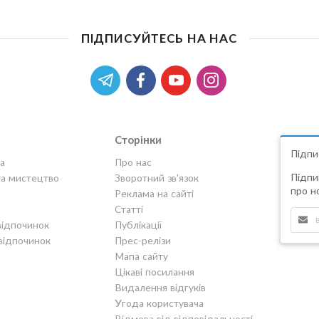
ПІДПИСУЙТЕСЬ НА НАС
Сторінки
Підпи
а
Про нас
Підпи
та мистецтво
Зворотний зв'язок
про но
Реклама на сайті
Статті
відпочинок
Публікації
відпочинок
Прес-релізи
Мапа сайту
Цікаві посилання
Видалення відгуків
Угода користувача
Відмова від відповідальності