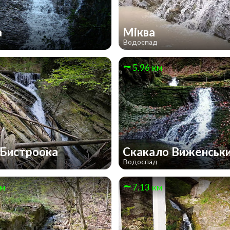
а
Міква
д
Водоспад
м
5.96 км
 Бистроока
Скакало Виженськ
д
Водоспад
км
7.13 км