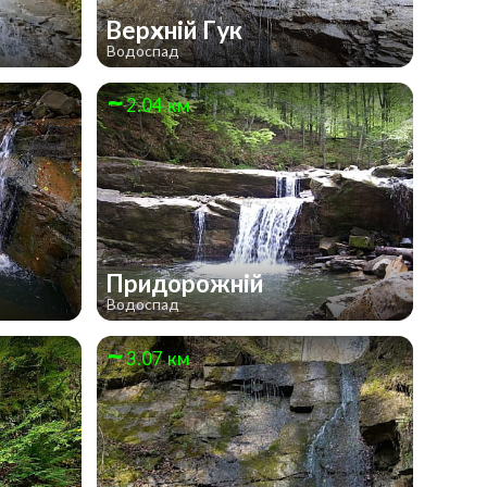
Верхній Гук
Водоспад
2.04 км
Придорожній
Водоспад
3.07 км