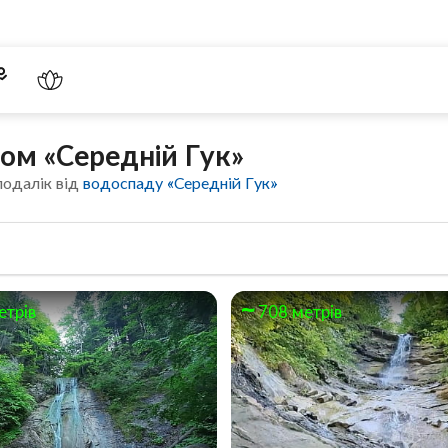
ом «Середній Гук»
подалік від
водоспаду «Середній Гук»
етрів
708 метрів