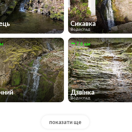
вець
Сикавка
д
Водоспад
км
7.6 км
чний
Дзвінка
д
Водоспад
показати ще