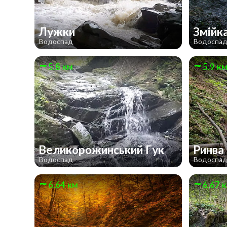
Лужки
Змійк
Водоспад
Водоспа
5.8 км
5.9 к
Великорожинський Гук
Ринва
Водоспад
Водоспа
6.64 км
6.67 