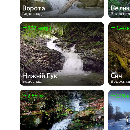
Ворота
Велик
Водоспад
Водоспа
922 метри
1.48 
Нижній Гук
Сич
Водоспад
Водоспа
2.86 км
2.96 