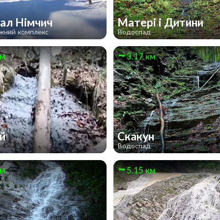
ал Німчич
Матері і Дитини
ижний комплекс
Водоспад
км
3.17 км
ий
Скакун
д
Водоспад
км
5.15 км