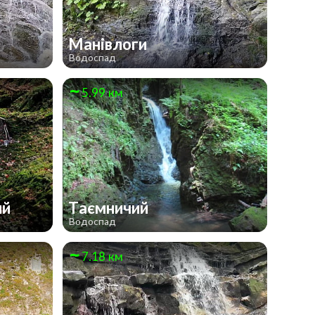
Манівлоги
Водоспад
5.99 км
ий
Таємничий
Водоспад
7.18 км