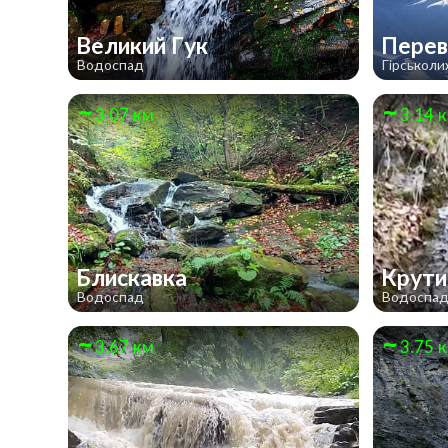
Великий Гук
Перев
Водоспад
Гірськол
3.07 км
3.14 
Блискавка
Крут
Водоспад
Водоспа
3.67 км
3.75 