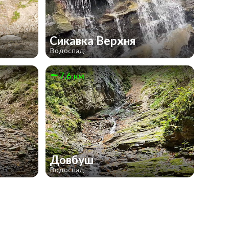
Сикавка Верхня
Водоспад
7.6 км
Довбуш
Водоспад