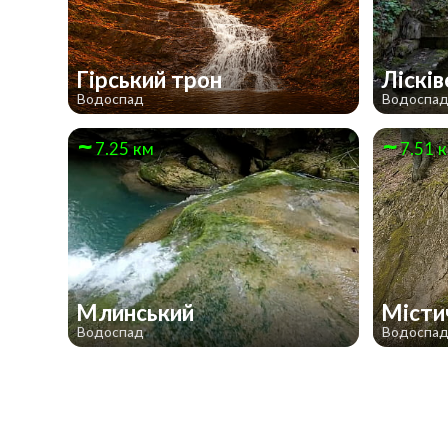
Гірський трон
Ліскі
Водоспад
Водоспа
7.25 км
7.51 
Млинський
Місти
Водоспад
Водоспа