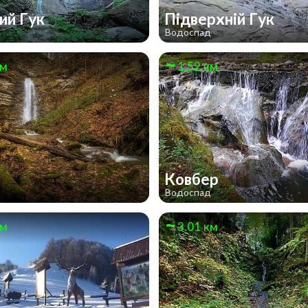
ий Гук
Підверхній Гук
д
Водоспад
км
1.52 км
Ковбер
д
Водоспад
км
3.01 км