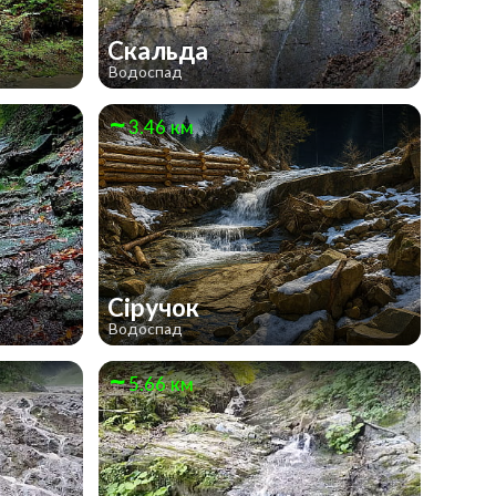
Скальда
Водоспад
3.46 км
Сіручок
Водоспад
5.66 км