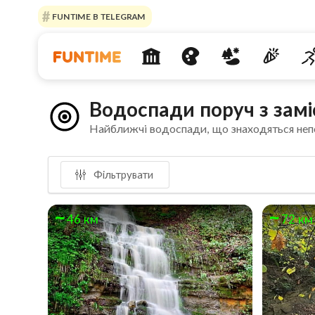
FUNTIME В TELEGRAM
Водоспади поруч з за
Найближчі водоспади, що знаходяться неп
Фільтрувати
46 км
72 км