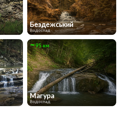
Бездежський
Водоспад
95 км
Магура
Водоспад