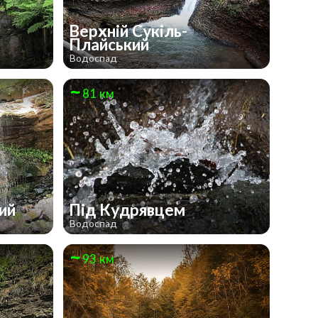
Верхній Сукіль-
Плайський
Водоспад
81 км
кий
Під Кудрявцем
Водоспад
93 км