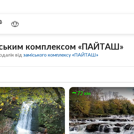
міським комплексом «ПАЙТАШ»
одалік від
заміського комплексу «ПАЙТАШ»
72 км