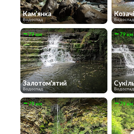
Кам'янка
Козач
Водоспад
Водоспа
79 км
79 км
Залотом'ятий
Сукіл
Водоспад
Водоспа
79 км
79 км