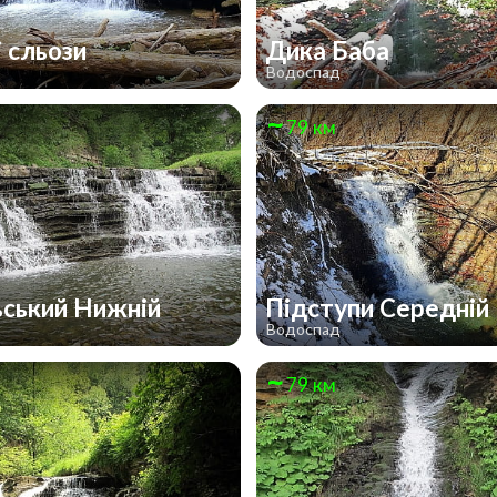
і сльози
Дика Баба
д
Водоспад
79 км
ьський Нижній
Підступи Середній
д
Водоспад
79 км