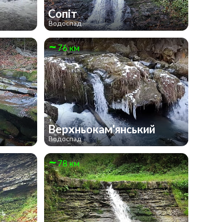
Сопіт
Водоспад
76 км
Верхньокам'янський
Водоспад
78 км