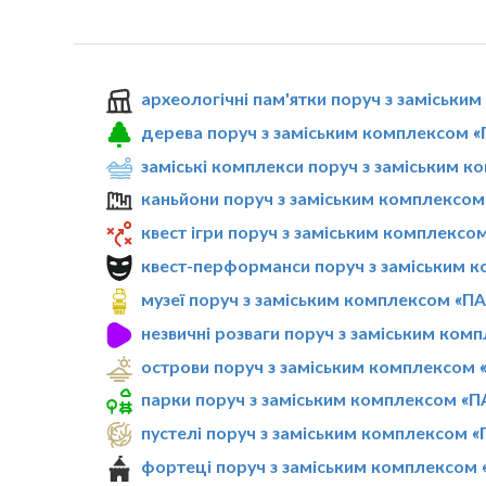
археологічні пам'ятки поруч з заміськ
дерева поруч з заміським комплексом
заміські комплекси поруч з заміським
каньйони поруч з заміським комплекс
квест ігри поруч з заміським комплекс
квест-перформанси поруч з заміським
музеї поруч з заміським комплексом «
незвичні розваги поруч з заміським ко
острови поруч з заміським комплексо
парки поруч з заміським комплексом 
пустелі поруч з заміським комплексом
фортеці поруч з заміським комплексо