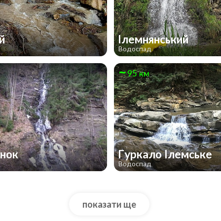
ий
Ілемнянський
д
Водоспад
95 км
унок
Гуркало Ілемське
д
Водоспад
показати ще