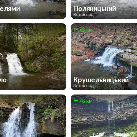
келями
Поляницький
д
Водоспад
75 км
ало
Крушельницький
д
Водоспад
78 км