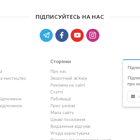
ПІДПИСУЙТЕСЬ НА НАС
Сторінки
Підпи
а
Про нас
Підпи
та мистецтво
Зворотний зв'язок
про но
Реклама на сайті
Статті
відпочинок
Публікації
відпочинок
Прес-релізи
Мапа сайту
Цікаві посилання
Видалення відгуків
Угода користувача
Відмова від відповідальності