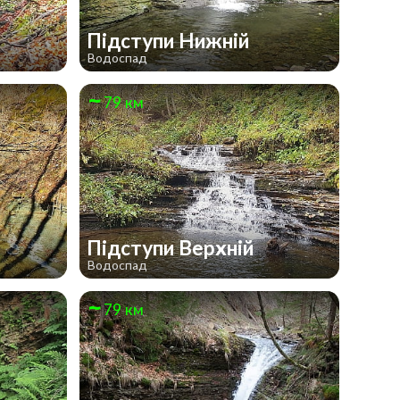
Підступи Нижній
Водоспад
79 км
Підступи Верхній
Водоспад
79 км