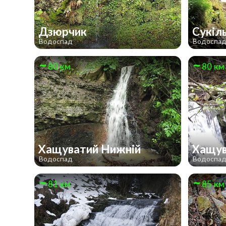
Дзюрчик
Сукіл
Водоспад
Водоспа
80 км
80 км
Хащуватий Нижній
Хащув
Водоспад
Водоспа
81 км
85 км