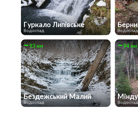
Гуркало Липівське
Берн
Водоспад
Водоспа
93 км
94 км
Бездежський Малий
Мінд
Водоспад
Водоспа