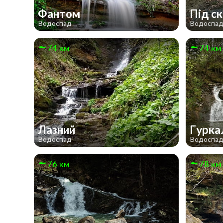
Фантом
Під с
Водоспад
Водоспа
74 км
74 км
Лазний
Гурк
Водоспад
Водоспа
76 км
78 км