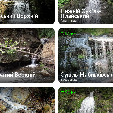
Нижній Сукіль-
ьський Верхній
Плайський
д
Водоспад
81 км
атий Верхній
Сукіль-Набивківсь
д
Водоспад
90 км