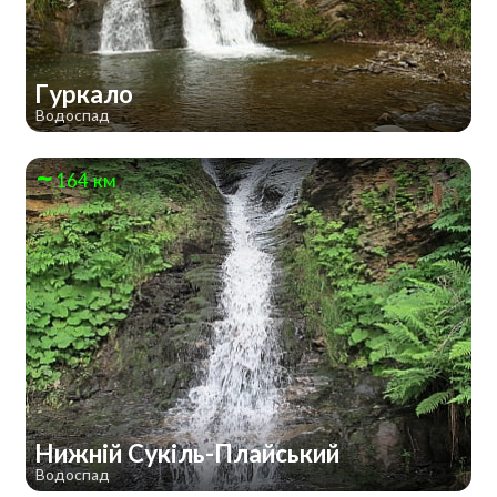
Гуркало
Водоспад
164 км
Нижній Сукіль-Плайський
Водоспад