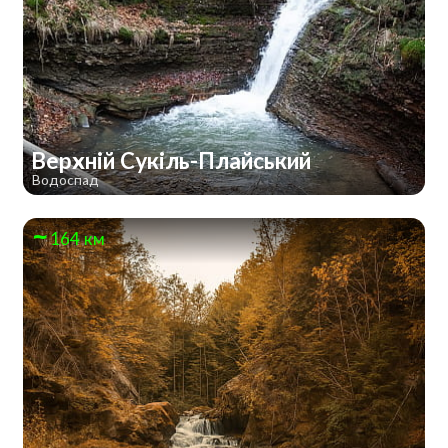
Верхній Сукіль-Плайський
Водоспад
164 км