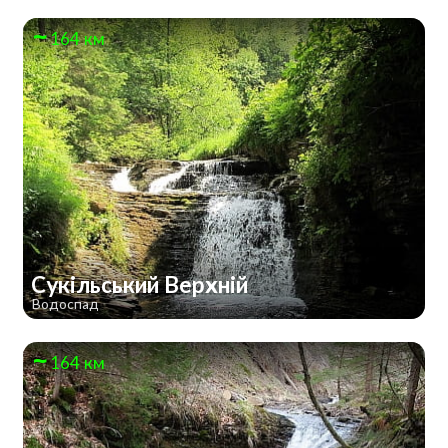
164 км
Сукільський Верхній
Водоспад
164 км