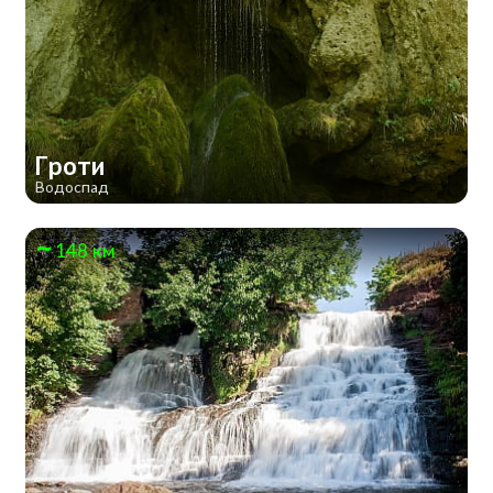
Гроти
Водоспад
148 км