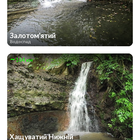
Залотом'ятий
Водоспад
164 км
Хащуватий Нижній