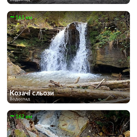
161 км
Козачі сльози
Водоспад
162 км