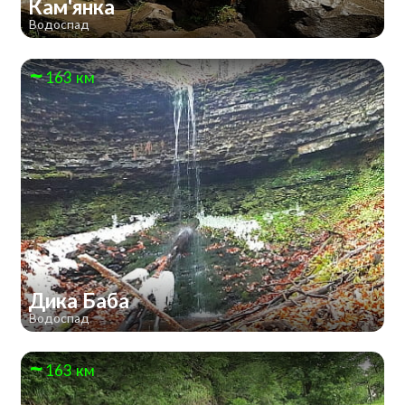
Кам'янка
Водоспад
163 км
Дика Баба
Водоспад
163 км