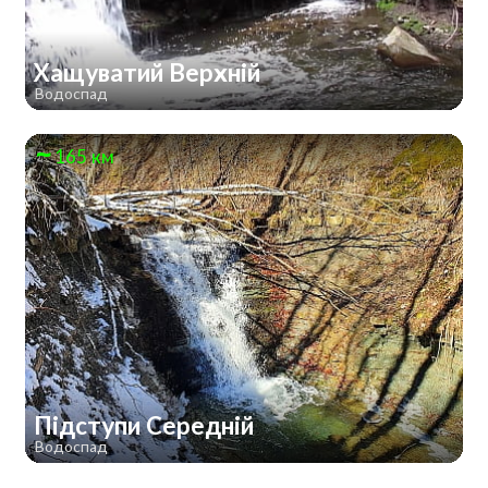
Хащуватий Верхній
Водоспад
165 км
Підступи Середній
Водоспад