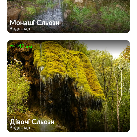
Монаші Сльози
Водоспад
142 км
Дівочі Сльози
Водоспад