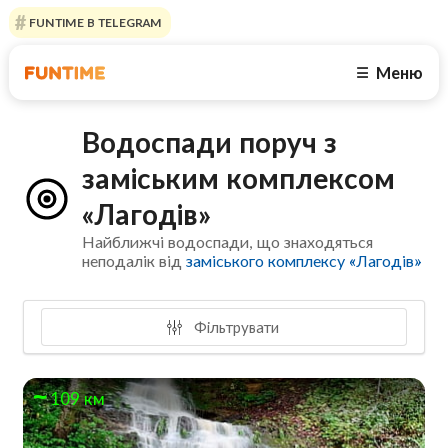
FUNTIME В TELEGRAM
Меню
☰
Водоспади поруч з
заміським комплексом
«Лагодів»
Найближчі водоспади, що знаходяться
неподалік від
заміського комплексу «Лагодів»
Фільтрувати
109 км