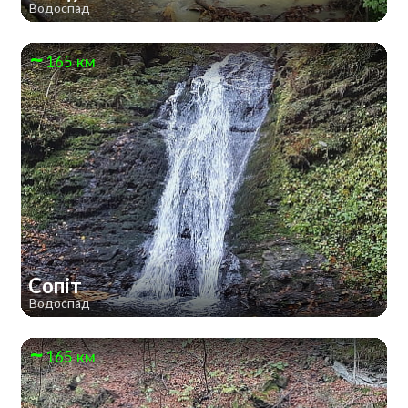
Водоспад
165 км
Сопіт
Водоспад
165 км