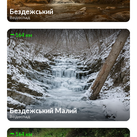
Бездежський
Водоспад
164 км
Бездежський Малий
Водоспад
164 км