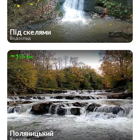
Під скелями
Водоспад
155 км
Поляницький
Водоспад