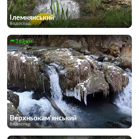
Ілемнянський
Водоспад
162 км
Верхньокам'янський
Водоспад