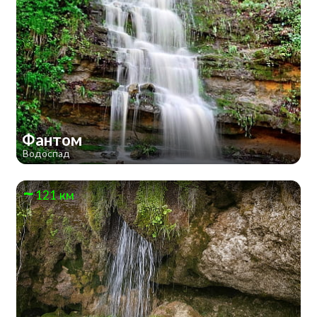
Фантом
Водоспад
121 км