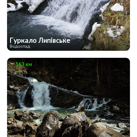
Гуркало Липівське
Водоспад
163 км