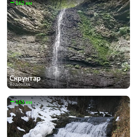
162 км
Скрунтар
Водоспад
163 км