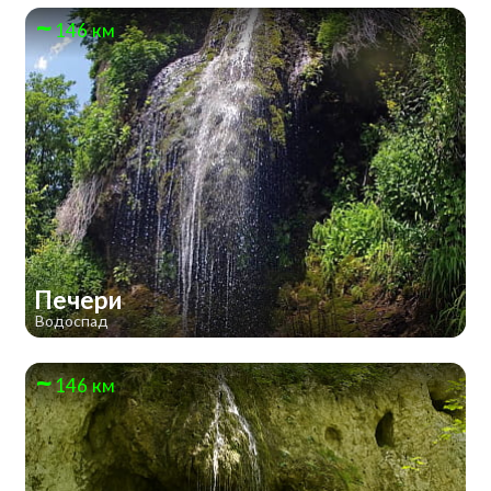
146 км
Печери
Водоспад
146 км