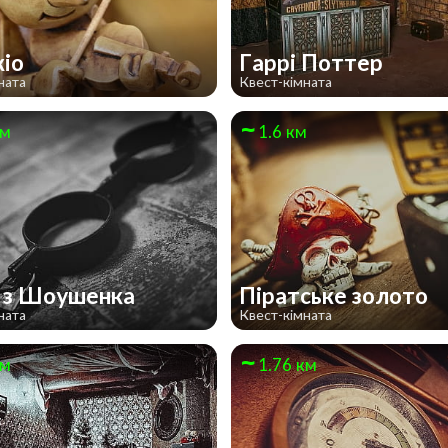
кіо
Гаррі Поттер
ната
Квест-кімната
км
1.6 км
 з Шоушенка
Піратське золото
ната
Квест-кімната
км
1.76 км