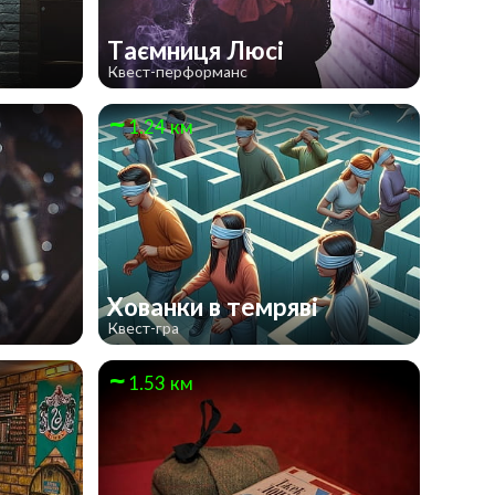
Таємниця Люсі
Квест-перформанс
1.24 км
Хованки в темряві
Квест-гра
1.53 км