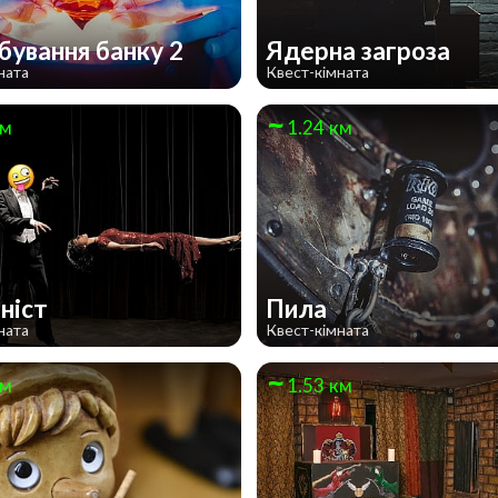
бування банку 2
Ядерна загроза
ната
Квест-кімната
км
1.24 км
оніст
Пила
ната
Квест-кімната
км
1.53 км