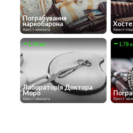
Пограбування
наркобарона
Хост
Квест-кімната
Квест-пе
1.78 км
1.78 
Лабораторія Доктора
Моро
Погра
Квест-кімната
Квест-кім