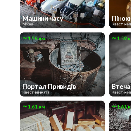
Машини часу
Пінок
Музей
Квест-кім
1.59 км
1.59 
Портал Привидів
Втеча
Квест-кімната
Квест-кім
1.61 км
1.61 