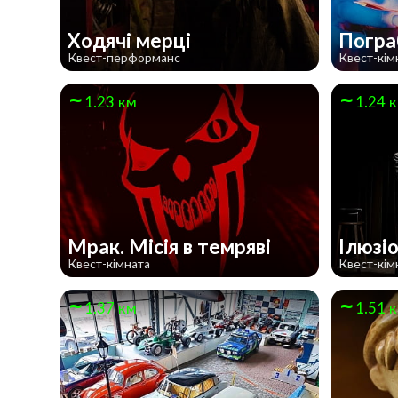
Ходячі мерці
Погра
Квест-перформанс
Квест-кім
1.23 км
1.24 
Мрак. Мiсiя в темрявi
Ілюзі
Квест-кімната
Квест-кім
1.37 км
1.51 