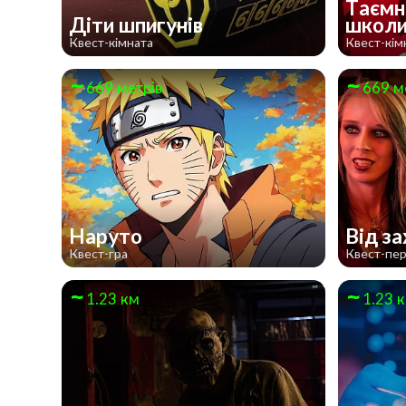
Таємн
Діти шпигунів
школ
Квест-кімната
Квест-кім
669 метрів
669 м
Наруто
Від з
Квест-гра
Квест-пе
1.23 км
1.23 