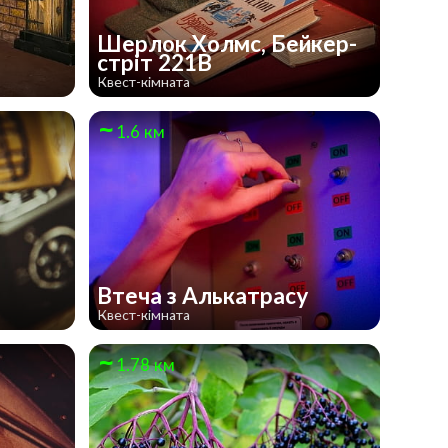
Шерлок Холмс, Бейкер-
стріт 221В
Квест-кімната
1.6 км
Втеча з Алькатрасу
Квест-кімната
1.78 км