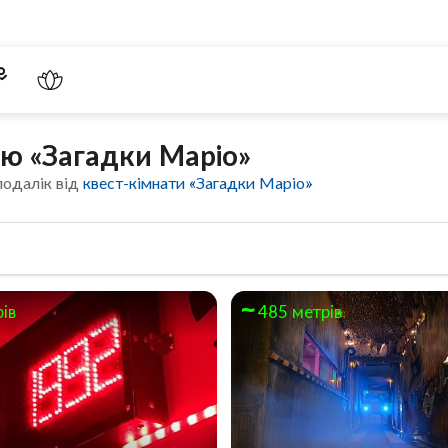
ою «Загадки Маріо»
подалік від
квест-кімнати «Загадки Маріо»
рів
485 метрів