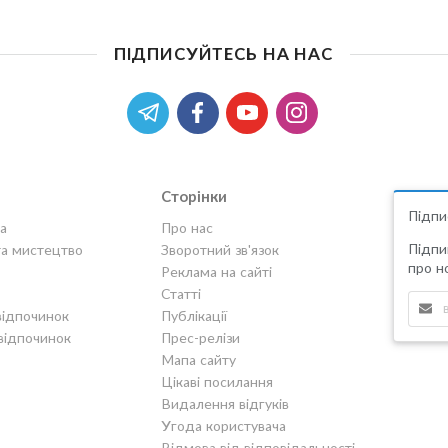
ПІДПИСУЙТЕСЬ НА НАС
Сторінки
Підпи
а
Про нас
Підпи
та мистецтво
Зворотний зв'язок
про но
Реклама на сайті
Статті
відпочинок
Публікації
відпочинок
Прес-релізи
Мапа сайту
Цікаві посилання
Видалення відгуків
Угода користувача
Відмова від відповідальності