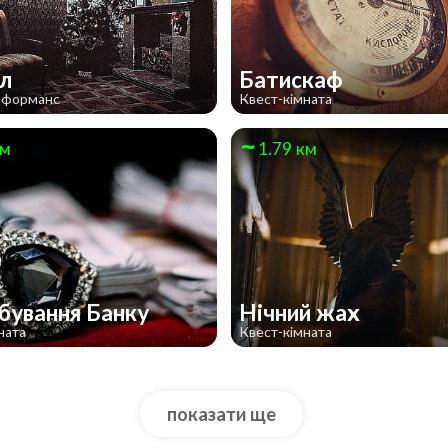
ел
Батискаф
рформанс
Квест-кімната
км
1.79 км
бування Банку
Нічний жах
ната
Квест-кімната
показати ще