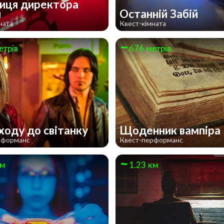
иця директора
и
Останній Забій
ната
Квест-кімната
етрів
676 метрів
аходу до світанку
Щоденник вампіра
рформанс
Квест-перформанс
км
1.23 км