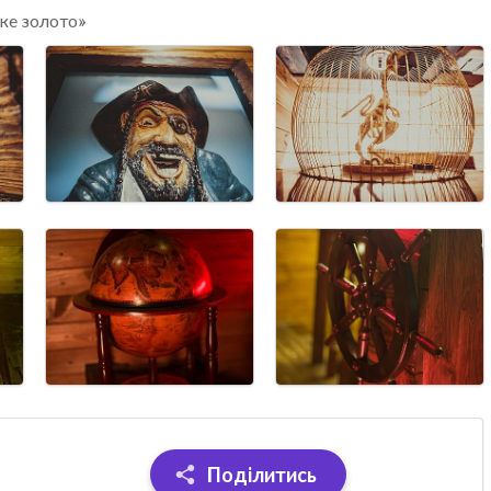
ьке золото»
Поділитись