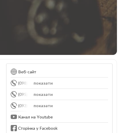
Веб-сайт
(098) 646-71-11
показати
(095) 535-71-11
показати
(093) 818-71-11
показати
Канал на Youtube
Сторінка у Facebook