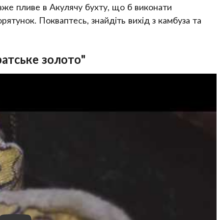
вже пливе в Акулячу бухту, що б виконати
орятунок. Покваптесь, знайдіть вихід з камбуза та
ратське золото"