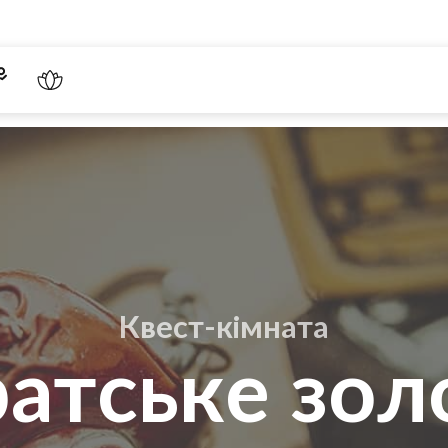
Квест-кімната
ратське зол