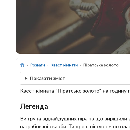
Розваги
Квест-кімнати
Піратське золото
Показати зміст
Квест-кімната "Піратське золото" на годину 
Легенда
Ви група відчайдушних піратів що вирішили з
награбовані скарби. Та щось пішло не по план