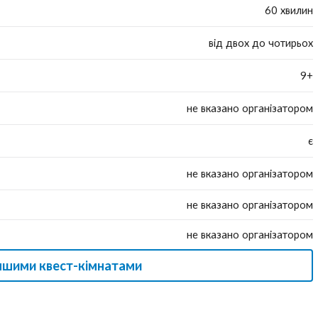
60 хвилин
від двох до чотирьох
9+
не вказано організатором
є
не вказано організатором
не вказано організатором
не вказано організатором
іншими квест-кімнатами