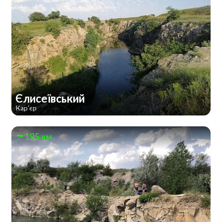
Єлисеївський
Кар'єр
195 км