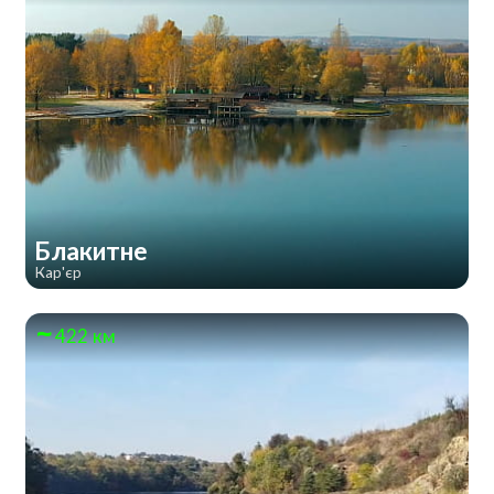
Блакитне
Кар'єр
422 км