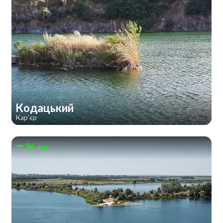
Кодацький
Кар'єр
36 км