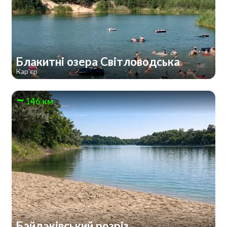
Блакитні озера Світловодська
Кар'єр
146 км
Байдаківський розріз