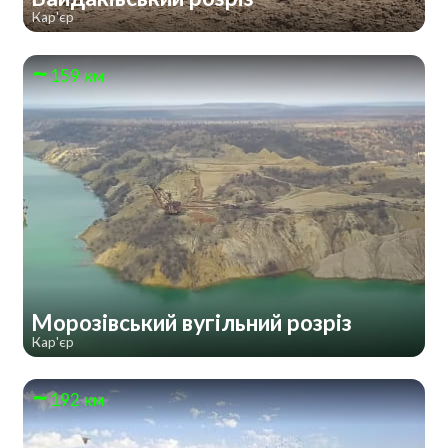
Кар'єр
159 км
Морозівський вугільний розріз
Кар'єр
192 км