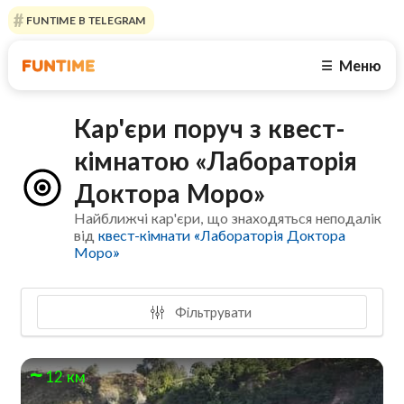
FUNTIME В TELEGRAM
Меню
☰
Кар'єри поруч з квест-
кімнатою «Лабораторія
Доктора Моро»
Найближчі кар'єри, що знаходяться неподалік
від
квест-кімнати «Лабораторія Доктора
Моро»
Фільтрувати
12 км