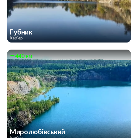
Губник
Кар'єр
440 км
Миролюбівський
Кар'єр