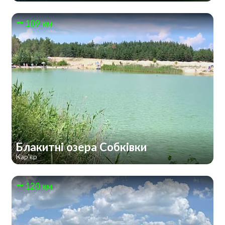
109 км
Блакитні озера Собківки
Кар'єр
120 км