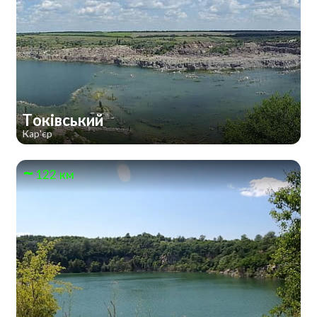
Токівський
Кар'єр
122 км