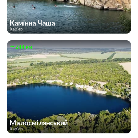
Камінна Чаша
Кар'єр
244 км
Малосмілянський
Кар'єр