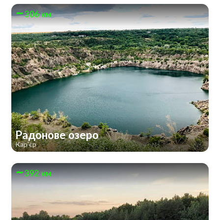
306 км
Радонове озеро
Кар'єр
392 км