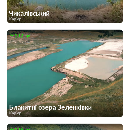
Чикалівський
Кар'єр
132 км
Блакитні озера Зеленківки
Кар'єр
136 км