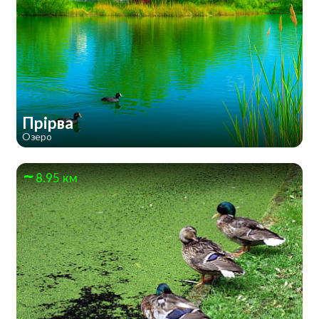
Прірва
Озеро
8.95 км