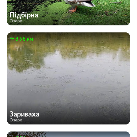
Підбірна
Озеро
8.98 км
Зариваха
Озеро