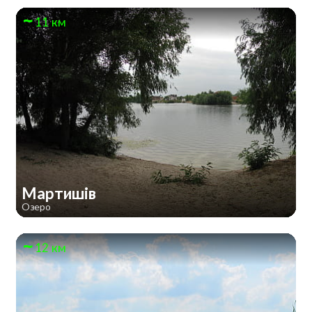
11 км
Мартишів
Озеро
12 км