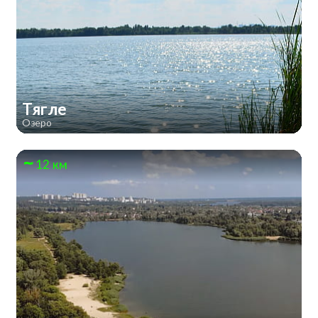
Тягле
Озеро
12 км