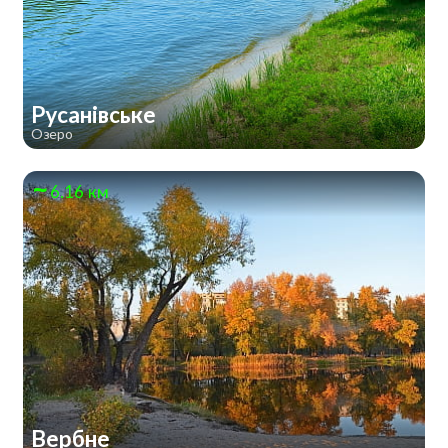
Русанівське
Озеро
6.16 км
Вербне