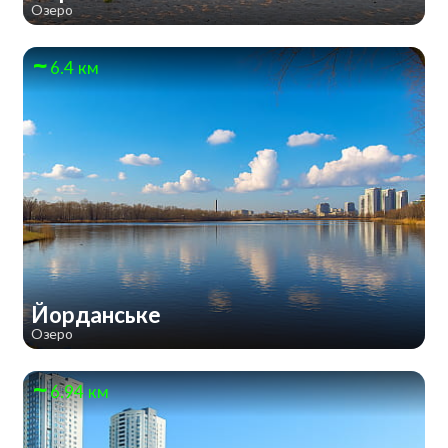
Озеро
6.4 км
Йорданське
Озеро
6.94 км