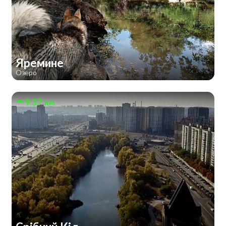
Яремине
Озеро
9.37 км