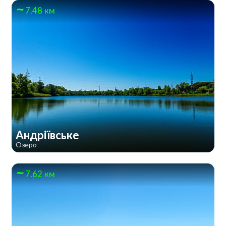
7.48 км
Андріївське
Озеро
7.62 км