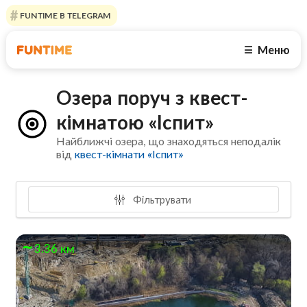
FUNTIME В TELEGRAM
Меню
☰
Озера поруч з квест-
кімнатою «Іспит»
Найближчі озера, що знаходяться неподалік
від
квест-кімнати «Іспит»
Фільтрувати
3.36 км