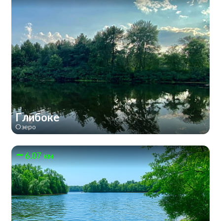
Глибоке
Озеро
6.07 км