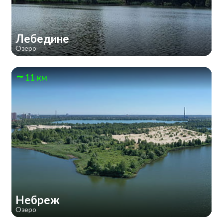
Лебедине
Озеро
11 км
Небреж
Озеро