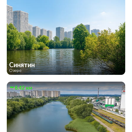
Синятин
Озеро
8.42 км