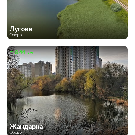
Лугове
Озеро
8.44 км
Жандарка
Озеро