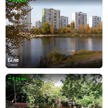
9.06 км
Біле
Озеро
9.24 км