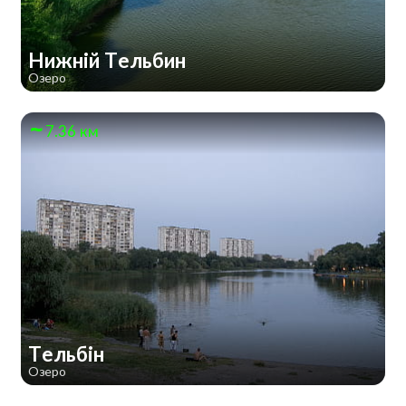
Нижній Тельбин
Озеро
7.36 км
Тельбін
Озеро