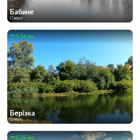
Бабине
Озеро
5.16 км
Берізка
Озеро
5.25 км