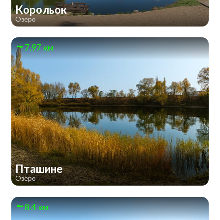
Корольок
Озеро
7.97 км
Пташине
Озеро
8.4 км