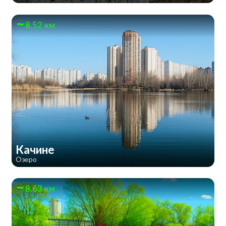
8.52 км
Качине
Озеро
8.63 км