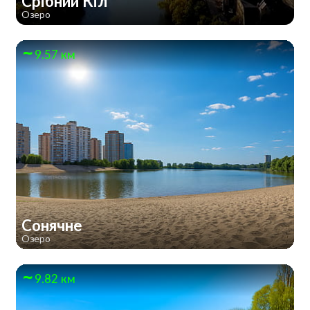
Срібний Кіл
Озеро
9.57 км
Сонячне
Озеро
9.82 км