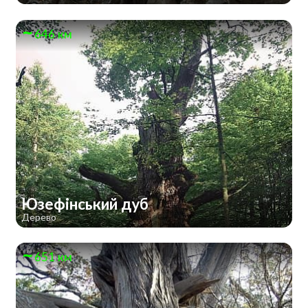
646 км
Юзефінський дуб
Дерево
651 км