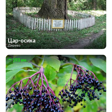
Цар-осика
Дерево
193 км