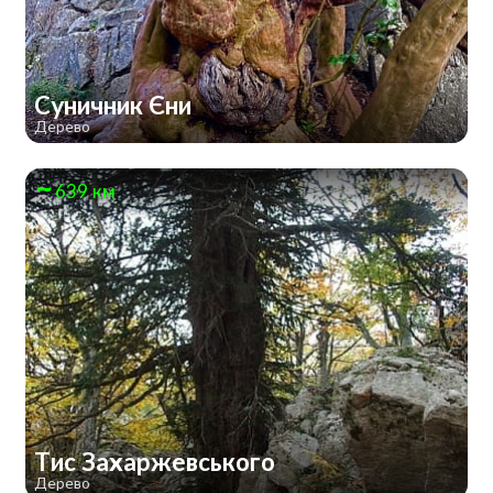
Суничник Єни
Дерево
639 км
Тис Захаржевського
Дерево