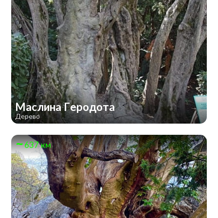
Маслина Геродота
Дерево
637 км