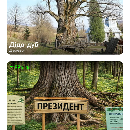
Дідо-дуб
Дерево
996 км