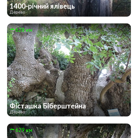
1400-річний ялівець
Дерево
628 км
Фісташка Біберштейна
Дерево
629 км