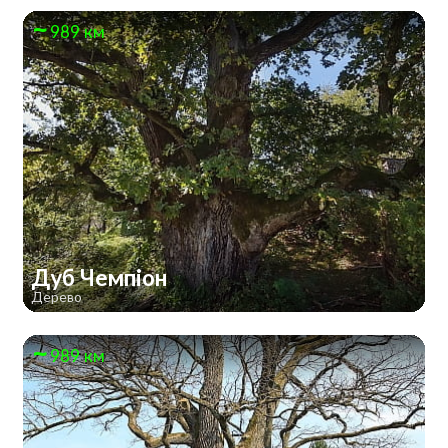
989 км
Дуб Чемпіон
Дерево
989 км