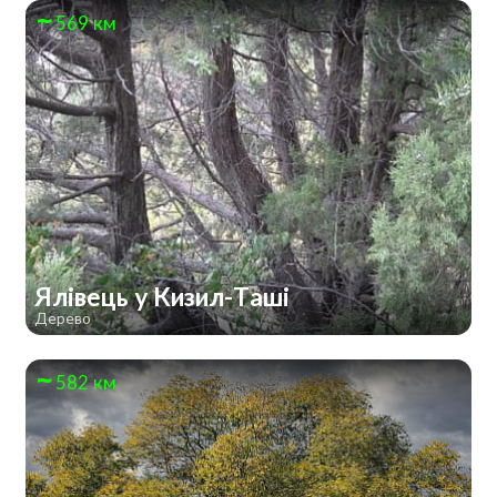
569 км
Ялівець у Кизил-Таші
Дерево
582 км