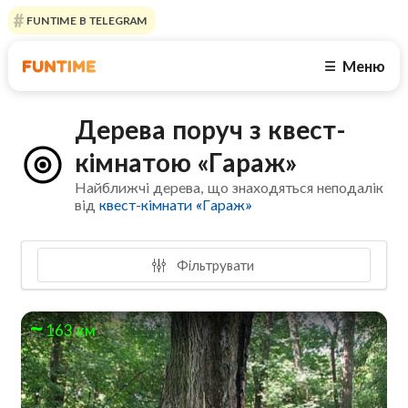
FUNTIME В TELEGRAM
Меню
☰
Дерева поруч з квест-
кімнатою «Гараж»
Найближчі дерева, що знаходяться неподалік
від
квест-кімнати «Гараж»
Фільтрувати
163 км