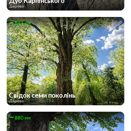
Дуб Карпінського
Дерево
842 км
Свідок семи поколінь
Дерево
880 км