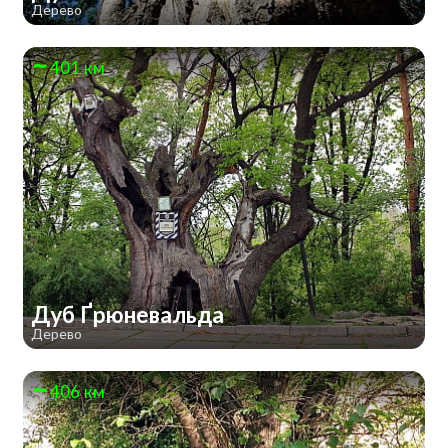
Дерево
401 км
Дуб Ґрюневальда
Дерево
406 км