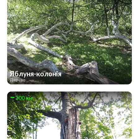
Яблуня-колонія
Дерево
300 км