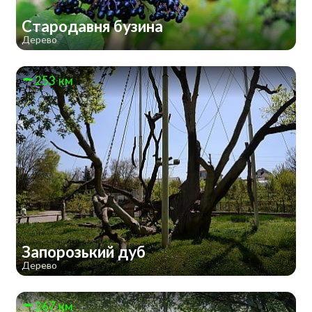
Стародавня бузина
Дерево
253 км
Запорозький дуб
Дерево
267 км