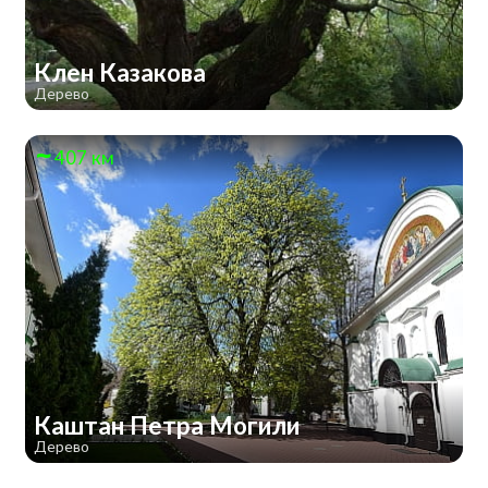
Клен Казакова
Дерево
407 км
Каштан Петра Могили
Дерево