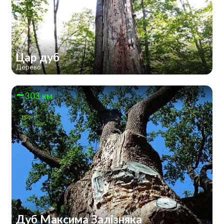
Цар дуб
Дерево
303 км
Дуб Максима Залізняка