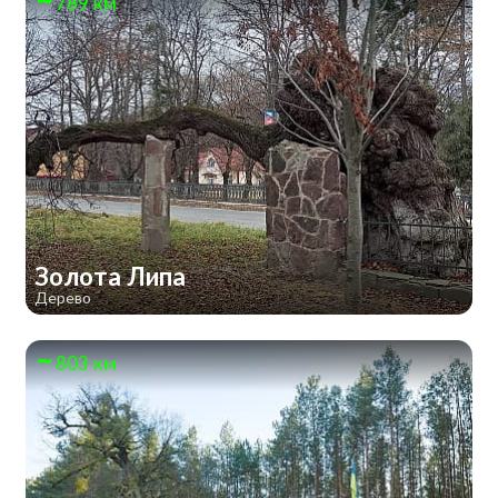
789 км
Золота Липа
Дерево
803 км