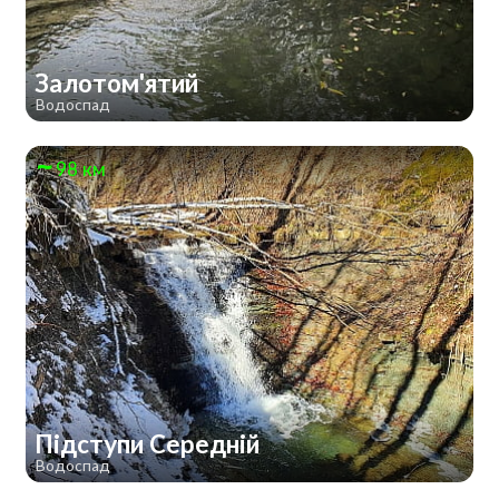
Залотом'ятий
Водоспад
98 км
Підступи Середній
Водоспад