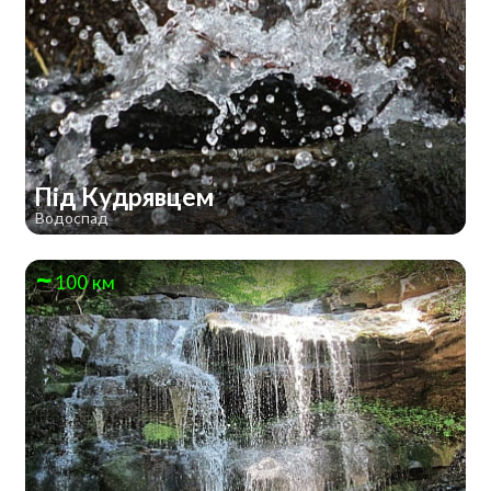
Під Кудрявцем
Водоспад
100 км