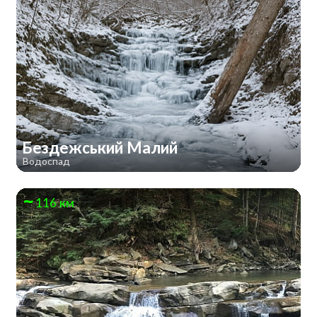
Бездежський Малий
Водоспад
116 км