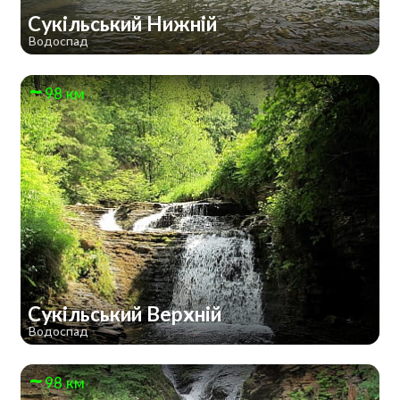
Сукільський Нижній
Водоспад
98 км
Сукільський Верхній
Водоспад
98 км