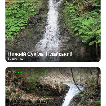
Нижній Сукіль-Плайський
Водоспад
99 км