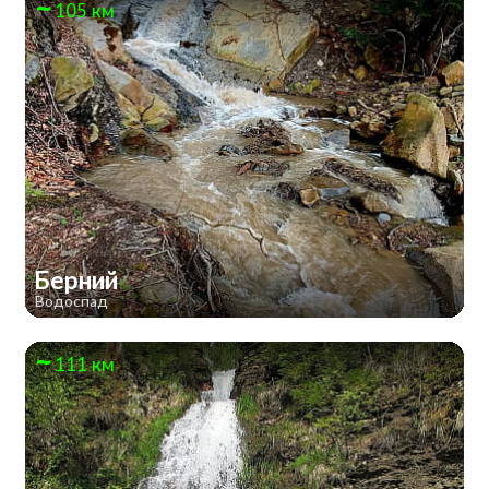
105 км
Берний
Водоспад
111 км