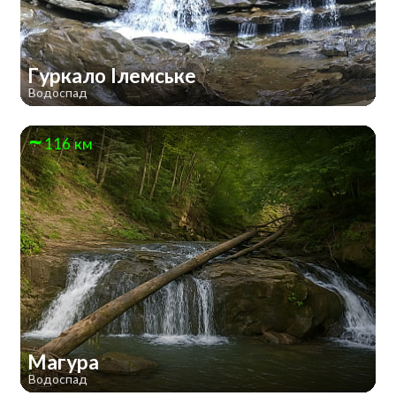
Гуркало Ілемське
Водоспад
116 км
Магура
Водоспад