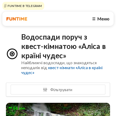
FUNTIME В TELEGRAM
Меню
☰
Водоспади поруч з
квест-кімнатою «Аліса в
країні чудес»
Найближчі водоспади, що знаходяться
неподалік від
квест-кімнати «Аліса в країні
чудес»
Фільтрувати
66 км