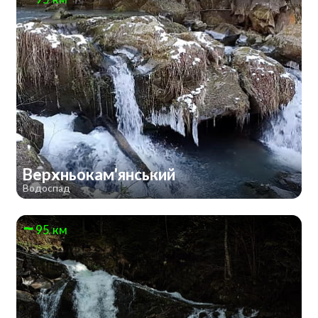
Верхньокам'янський
Водоспад
95 км