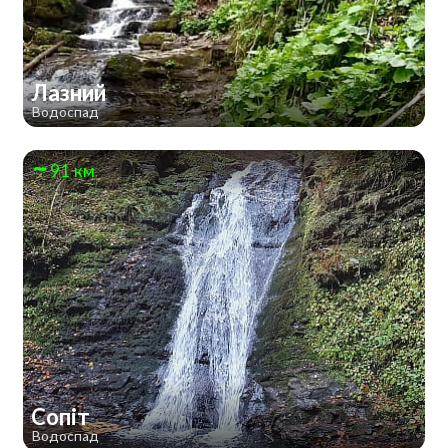
Лазний
Водоспад
91 км
Сопіт
Водоспад