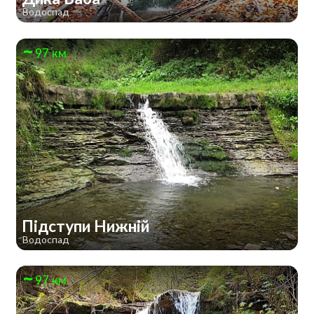
Водоспад
97 км
Підступи Нижній
Водоспад
97 км