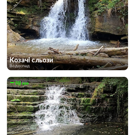
Козачі сльози
Водоспад
98 км