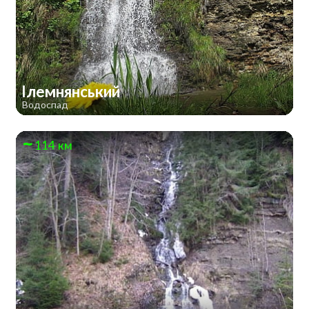
Ілемнянський
Водоспад
114 км