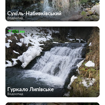
Сукіль-Набивківський
Водоспад
101 км
Гуркало Липівське
Водоспад