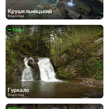
Крушельницький
Водоспад
92 км
Гуркало
Водоспад
95 км