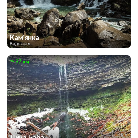
Кам'янка
Водоспад
97 км
Дика Баба