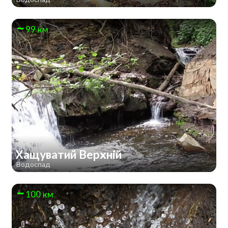
99 км
Хащуватий Верхній
Водоспад
100 км