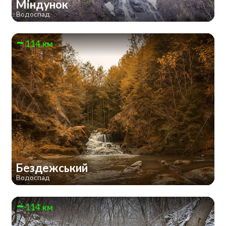
Міндунок
Водоспад
114 км
Бездежський
Водоспад
114 км