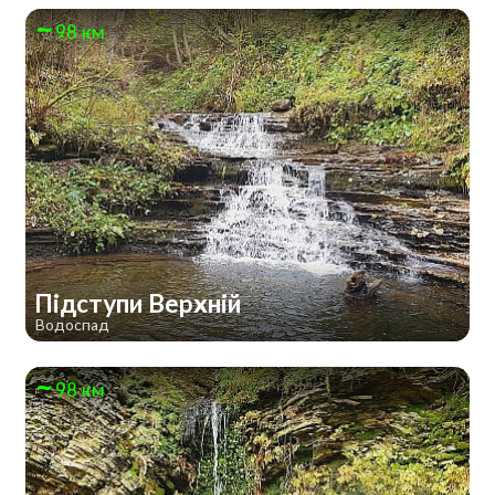
98 км
Підступи Верхній
Водоспад
98 км