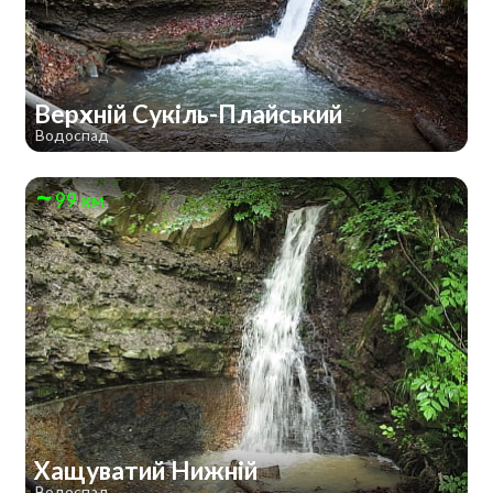
Верхній Сукіль-Плайський
Водоспад
99 км
Хащуватий Нижній
Водоспад