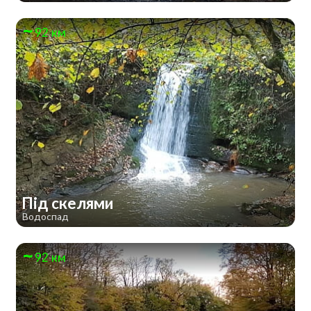
92 км
Під скелями
Водоспад
92 км