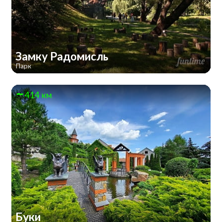
Замку Радомисль
Парк
414 км
Буки