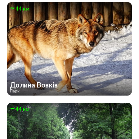
44 км
Долина Вовків
Парк
44 км