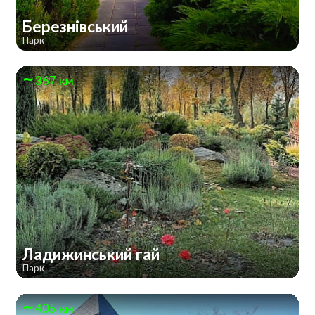
Березнівський
Парк
367 км
Ладижинський гай
Парк
405 км