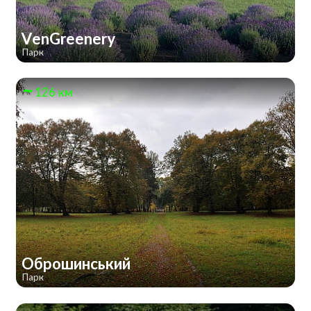
VenGreenery
Парк
126 км
Оброшинський
Парк