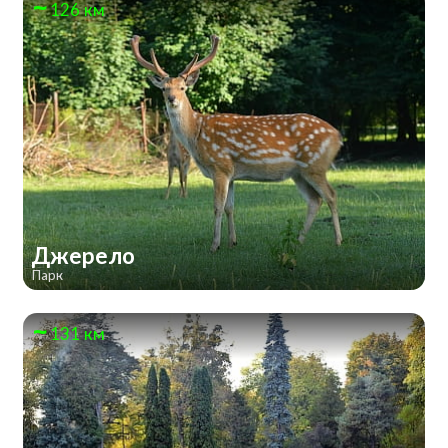
126 км
Джерело
Парк
131 км