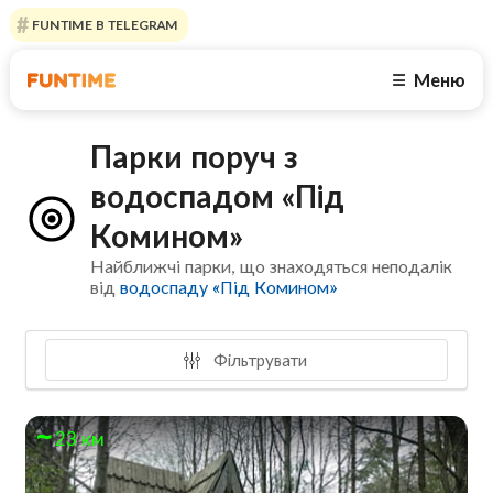
FUNTIME В TELEGRAM
Меню
☰
Парки поруч з
водоспадом «Під
Комином»
Найближчі парки, що знаходяться неподалік
від
водоспаду «Під Комином»
Фільтрувати
23 км