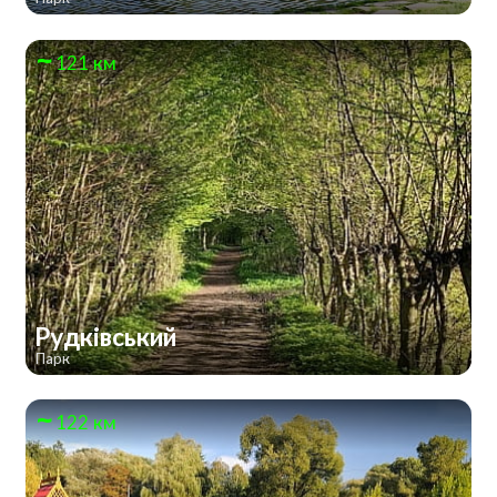
121 км
Рудківський
Парк
122 км