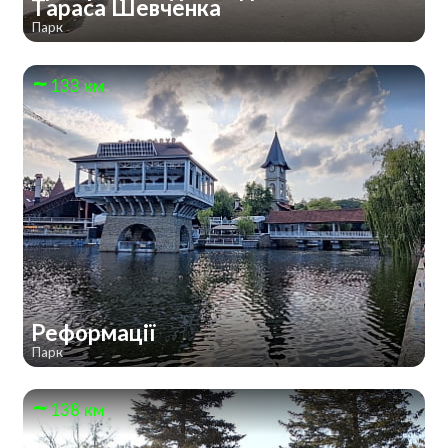
Тараса Шевченка
Парк
133 км
Реформації
Парк
138 км