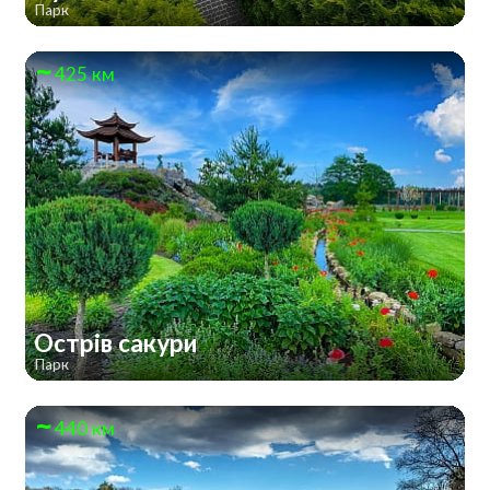
Парк
425 км
Острів сакури
Парк
440 км