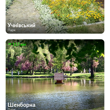
Учнівський
Парк
117 км
Шенборна
Парк