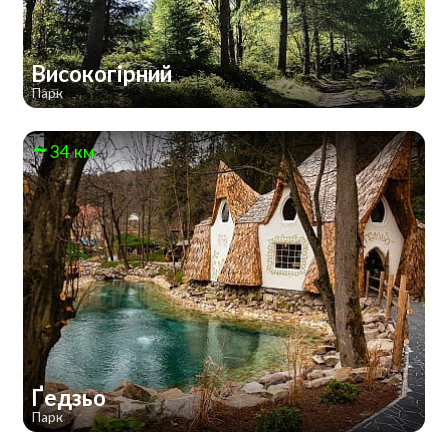
Високогірний
Парк
34 км
Ґедзьо
Парк