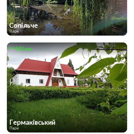
Сопільче
Парк
142 км
Гермаківський
Парк