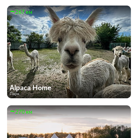
267 км
Alpaca Home
Парк
270 км