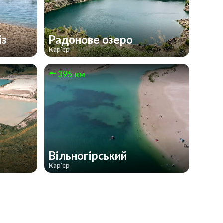
із
Радонове озеро
Кар'єр
395 км
Вільногірський
Кар'єр