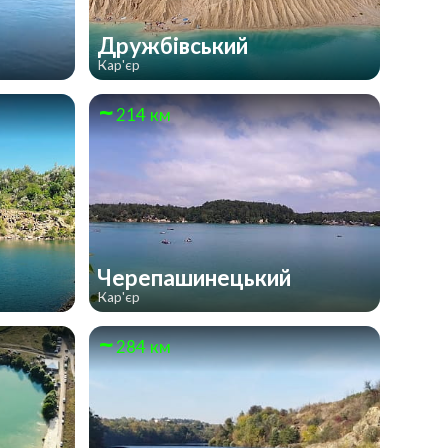
Дружбівський
Кар'єр
214 км
Черепашинецький
Кар'єр
284 км