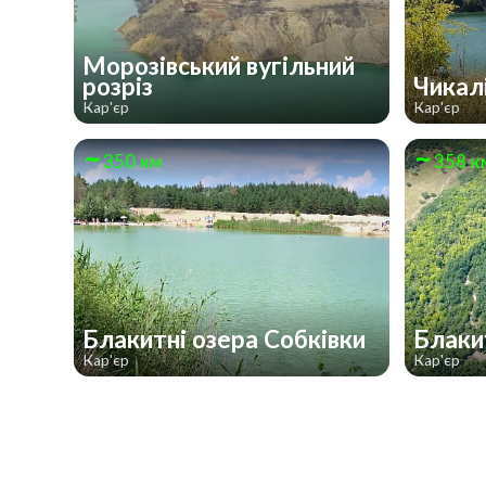
Морозівський вугільний
розріз
Чикал
Кар'єр
Кар'єр
350 км
358 к
Блакитні озера Собківки
Блаки
Кар'єр
Кар'єр