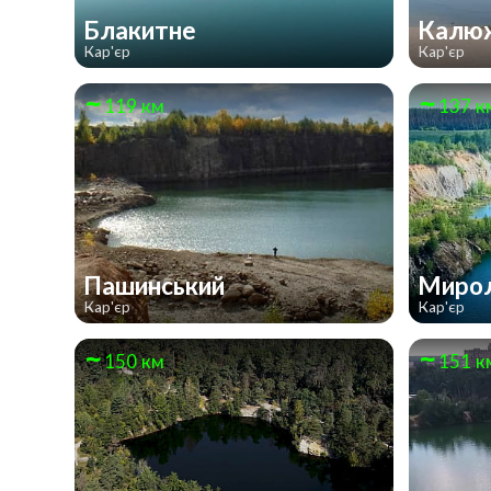
Блакитне
Калю
Кар'єр
Кар'єр
119 км
137 к
Пашинський
Мирол
Кар'єр
Кар'єр
150 км
151 к