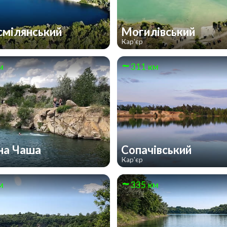
мілянський
Могилівський
Кар'єр
м
311 км
на Чаша
Сопачівський
Кар'єр
м
335 км