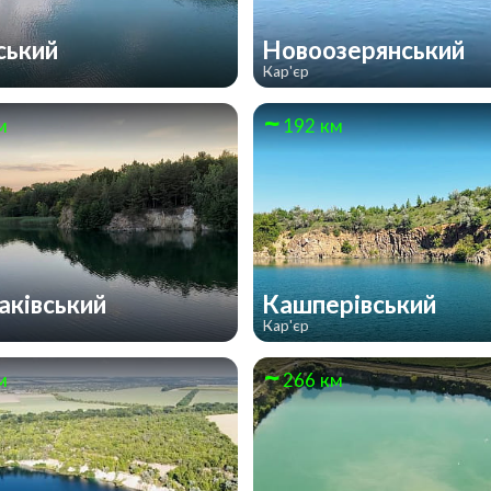
ський
Новоозерянський
Кар'єр
м
192 км
ківський
Кашперівський
Кар'єр
м
266 км