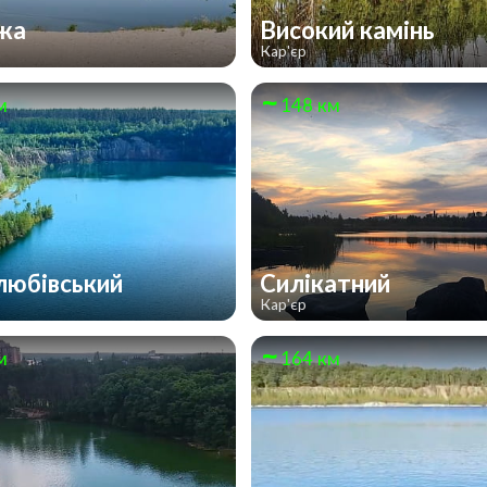
жа
Високий камінь
Кар'єр
м
148 км
юбівський
Силікатний
Кар'єр
м
164 км