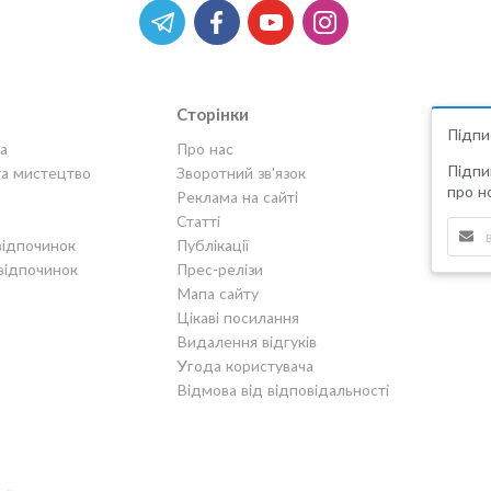
Сторінки
Підпи
а
Про нас
Підпи
та мистецтво
Зворотний зв'язок
про но
Реклама на сайті
Статті
відпочинок
Публікації
відпочинок
Прес-релізи
Мапа сайту
Цікаві посилання
Видалення відгуків
Угода користувача
Відмова від відповідальності