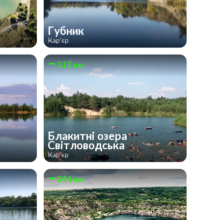
Губник
Кар'єр
312 км
Блакитні озера
Світловодська
Кар'єр
344 км