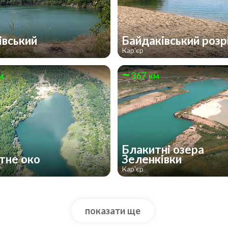
івський
Байдаківський розр
Кар'єр
м
367 км
Блакитні озера
тне око
Зеленківки
Кар'єр
показати ще