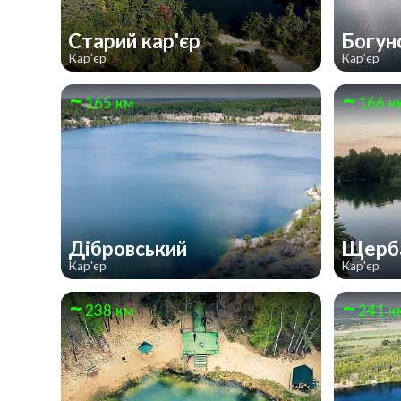
Старий кар'єр
Богун
Кар'єр
Кар'єр
165 км
166 к
Дібровський
Щерба
Кар'єр
Кар'єр
238 км
241 к