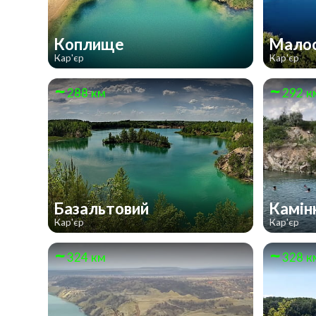
Коплище
Малос
Кар'єр
Кар'єр
288 км
292 к
Базальтовий
Камін
Кар'єр
Кар'єр
324 км
328 к