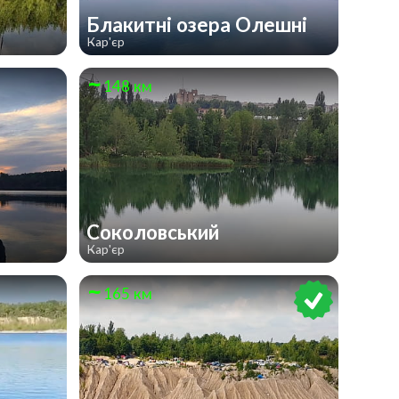
Блакитні озера Олешні
Кар'єр
148 км
Соколовський
Кар'єр
165 км