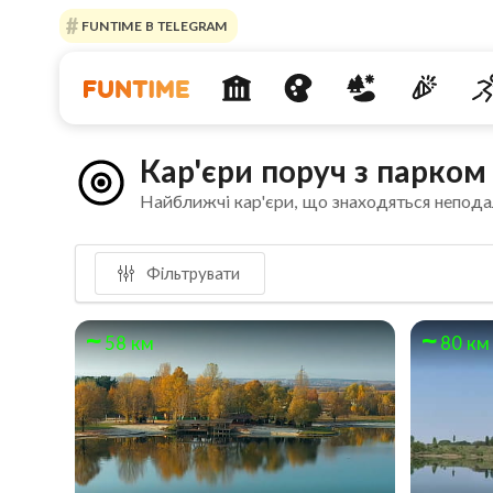
FUNTIME В TELEGRAM
Кар'єри поруч з парко
Найближчі кар'єри, що знаходяться непода
Фільтрувати
58 км
80 км