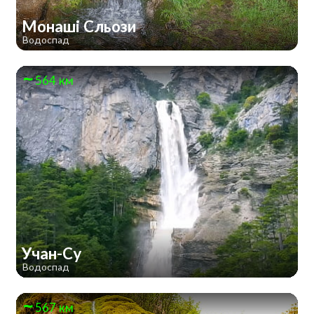
Монаші Сльози
Водоспад
564 км
Учан-Су
Водоспад
567 км