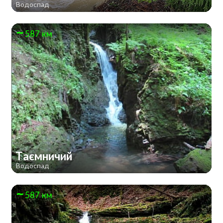
Водоспад
587 км
Таємничий
Водоспад
587 км