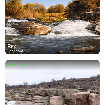
Вир
Водоспад
215 км