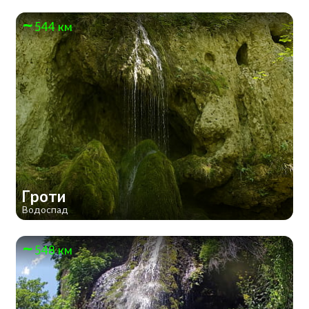
544 км
Гроти
Водоспад
548 км