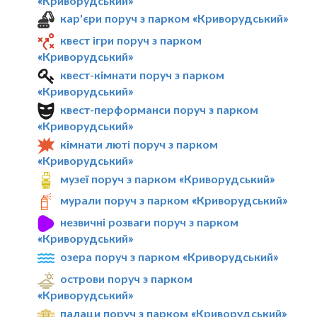
«Криворудський»
кар'єри поруч з парком «Криворудський»
квест ігри поруч з парком
«Криворудський»
квест-кімнати поруч з парком
«Криворудський»
квест-перформанси поруч з парком
«Криворудський»
кімнати люті поруч з парком
«Криворудський»
музеї поруч з парком «Криворудський»
мурали поруч з парком «Криворудський»
незвичні розваги поруч з парком
«Криворудський»
озера поруч з парком «Криворудський»
острови поруч з парком
«Криворудський»
палаци поруч з парком «Криворудський»