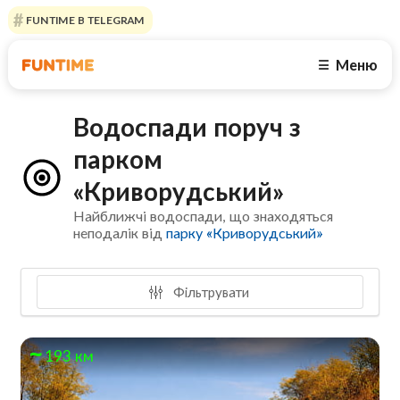
FUNTIME В TELEGRAM
Меню
☰
Водоспади поруч з
парком
«Криворудський»
Найближчі водоспади, що знаходяться
неподалік від
парку «Криворудський»
Фільтрувати
193 км