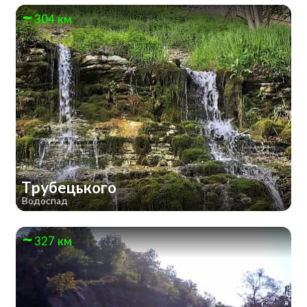
304 км
Трубецького
Водоспад
327 км