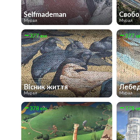
Selfmademan
Своб
Мурал
Мурал
377 км
377 к
Вісник життя
Лебе
Мурал
Мурал
378 км
378 к