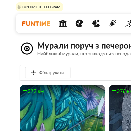
FUNTIME В TELEGRAM
Мурали поруч з печеро
Найближчі мурали, що знаходяться непода
Фільтрувати
372 км
376 к