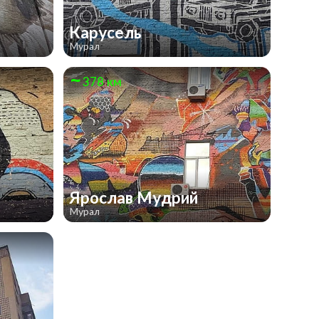
Карусель
Мурал
378 км
Ярослав Мудрий
Мурал