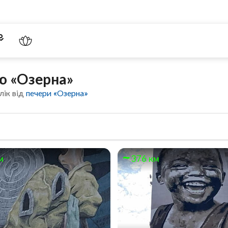
ю «Озерна»
лік від
печери «Озерна»
м
376 км