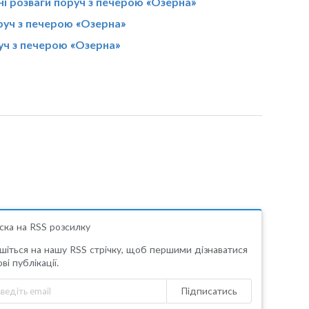
ні розваги поруч з печерою «Озерна»
руч з печерою «Озерна»
уч з печерою «Озерна»
ска на RSS розсилку
шіться на нашу RSS стрічку, щоб першими дізнаватися
ві публікації.
Підписатись