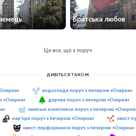
иємець
Братська любов
Мурал
Це все, що є поруч
ДИВІТЬСЯ ТАКОЖ
«Озерна»
водоспади поруч з печерою «Озерна»
ю «Озерна»
дерева поруч з печерою «Озерна»
а»
заміські комплекси поруч з печерою «Озерна
кар'єри поруч з печерою «Озерна»
квест і
»
квест-перформанси поруч з печерою «Озерна»