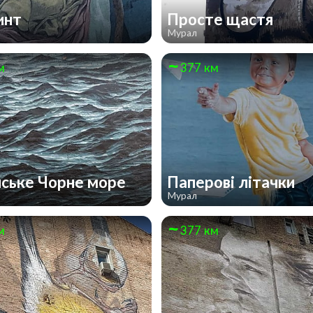
инт
Просте щастя
Мурал
м
377 км
нське Чорне море
Паперові літачки
Мурал
м
377 км