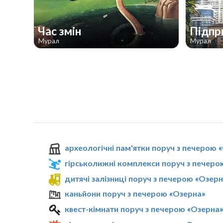
Час змін
Підпр
Мурал
Мурал
археологічні пам'ятки поруч з печерою 
гірськолижні комплекси поруч з печеро
дитячі залізниці поруч з печерою «Озерн
каньйони поруч з печерою «Озерна»
квест-кімнати поруч з печерою «Озерна