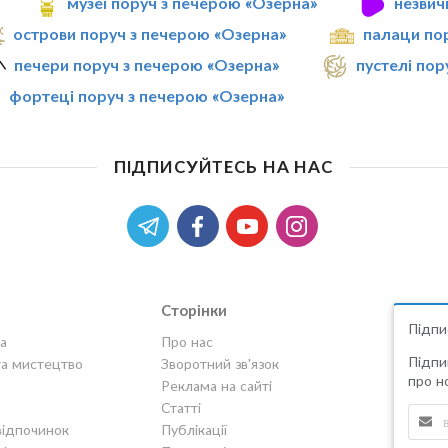
музеї поруч з печерою «Озерна»
незвич
острови поруч з печерою «Озерна»
палаци по
печери поруч з печерою «Озерна»
пустелі пор
фортеці поруч з печерою «Озерна»
ПІДПИСУЙТЕСЬ НА НАС
Сторінки
Підпи
а
Про нас
Підпи
та мистецтво
Зворотний зв'язок
про но
Реклама на сайті
Статті
відпочинок
Публікації