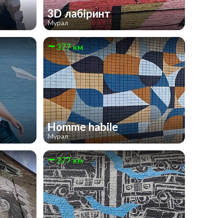
3D лабіринт
Мурал
377 км
Homme habile
Мурал
377 км