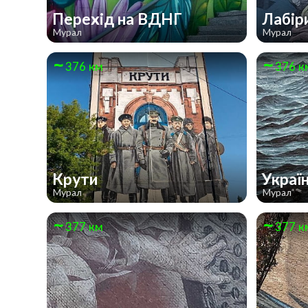
Перехід на ВДНГ
Лабір
Мурал
Мурал
376 км
376 к
Крути
Украї
Мурал
Мурал
377 км
377 к