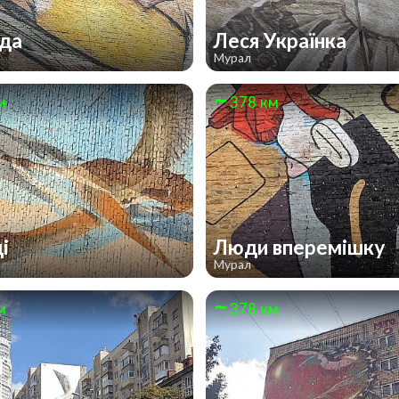
ода
Леся Українка
Мурал
м
378 км
ді
Люди вперемішку
Мурал
м
378 км