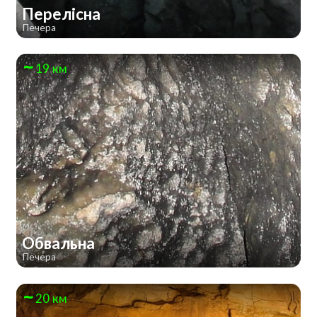
Перелісна
Печера
19 км
Обвальна
Печера
20 км