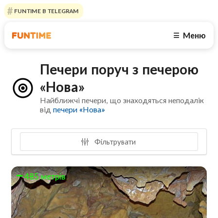
FUNTIME В TELEGRAM
Меню
☰
Печери поруч з печерою
«Нова»
Найближчі печери, що знаходяться неподалік
від
печери «Нова»
Фільтрувати
485 метрів