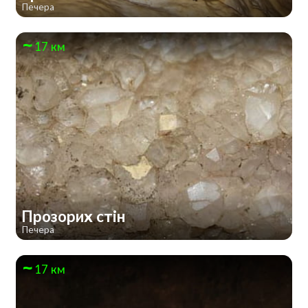
Печера
17 км
Прозорих стін
Печера
17 км