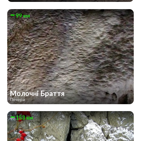
99 км
Молочні Браття
Печера
153 км