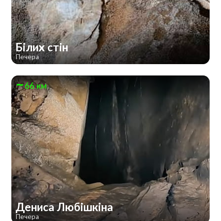
Білих стін
Печера
66 км
Дениса Любішкіна
Печера