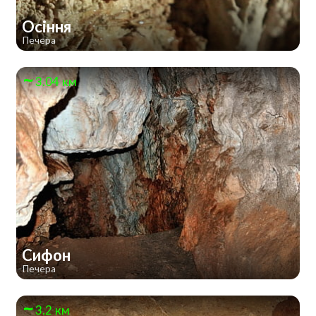
Осіння
Печера
3.04 км
Сифон
Печера
3.2 км