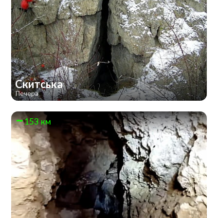
Скитська
Печера
153 км