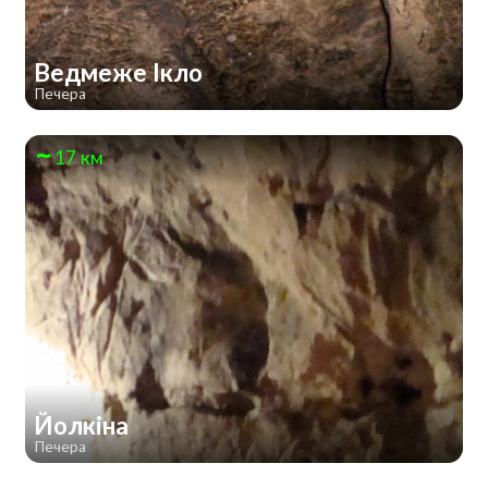
Ведмеже Ікло
Печера
17 км
Йолкіна
Печера