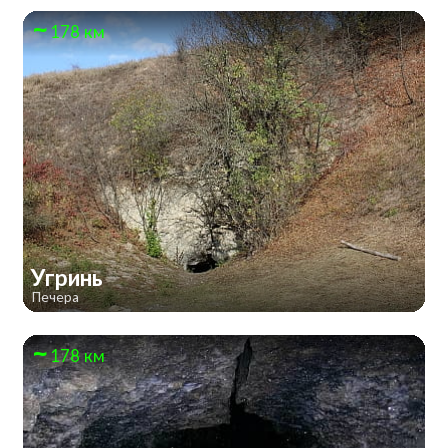
178 км
Угринь
Печера
178 км