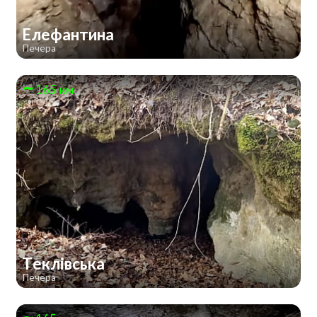
Елефантина
Печера
165 км
Теклівська
Печера