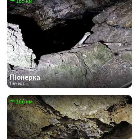
165 км
Піонерка
Печера
166 км