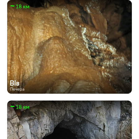
18 км
Вів
Печера
18 км