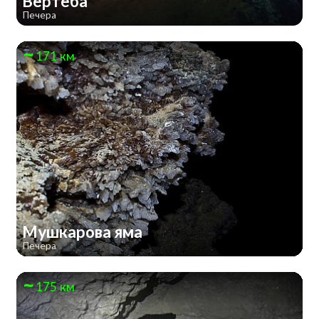
Вертеба
Печера
171 км
Мушкарова яма
Печера
175 км