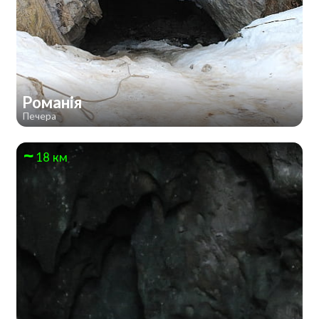
Романія
Печера
18 км