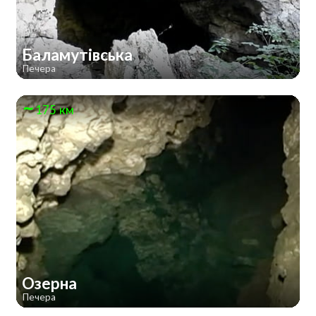
Баламутівська
Печера
175 км
Озерна
Печера