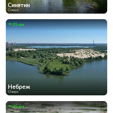
Синятин
Озеро
35 км
Небреж
Озеро
35 км