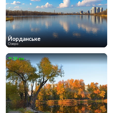
Йорданське
Озеро
39 км