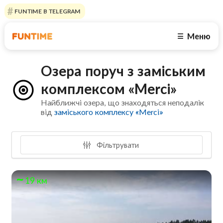
FUNTIME В TELEGRAM
Меню
☰
Озера поруч з заміським
комплексом «Merci»
Найближчі озера, що знаходяться неподалік
від
заміського комплексу «Merci»
Фільтрувати
19 км