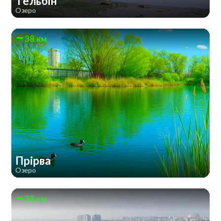
Тельбін
Озеро
38 км
Прірва
Озеро
38 км