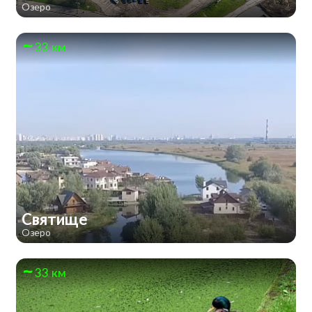
Озеро
33 км
Святище
Озеро
33 км