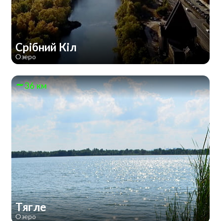
Срібний Кіл
Озеро
36 км
Тягле
Озеро