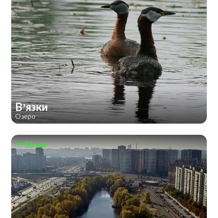
В’язки
Озеро
36 км