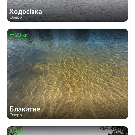
Ходосівка
Озеро
23 км
Блакитне
Озеро
26 км