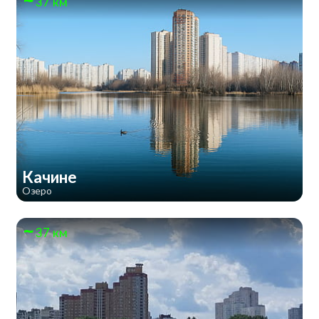
37 км
Качине
Озеро
37 км