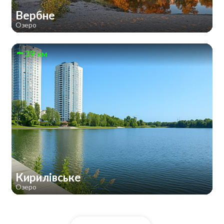
Вербне
Озеро
39 км
Кирилівське
Озеро