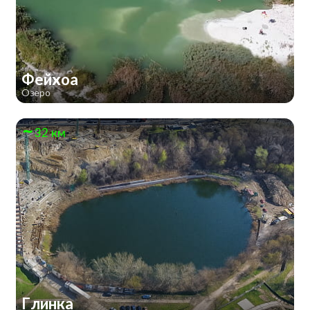
Фейхоа
Озеро
32 км
Глинка