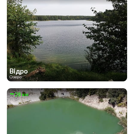
Відро
Озеро
28 км