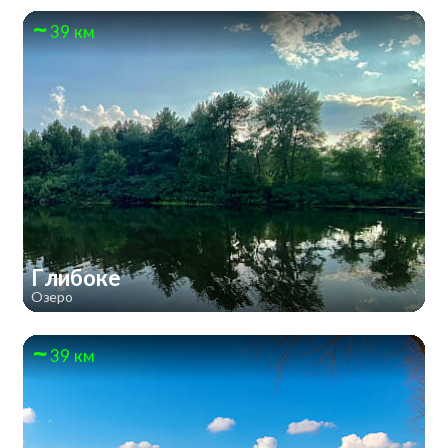
39 км
Глибоке
Озеро
39 км