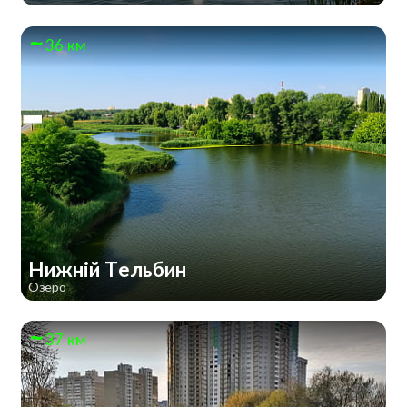
36 км
Нижній Тельбин
Озеро
37 км