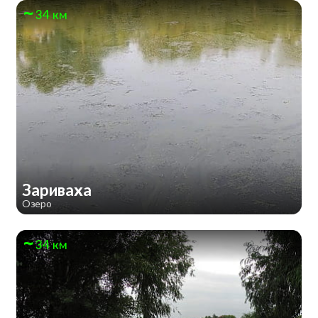
34 км
Зариваха
Озеро
34 км