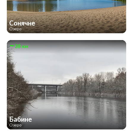
Сонячне
Озеро
38 км
Бабине
Озеро