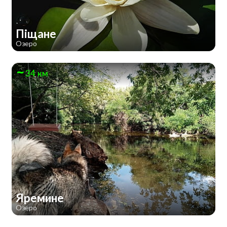
Піщане
Озеро
34 км
Яремине
Озеро