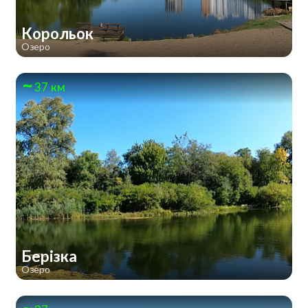
Корольок
Озеро
37 км
Берізка
Озеро