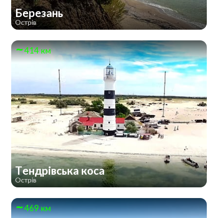
Березань
Острів
414 км
Тендрівська коса
Острів
469 км