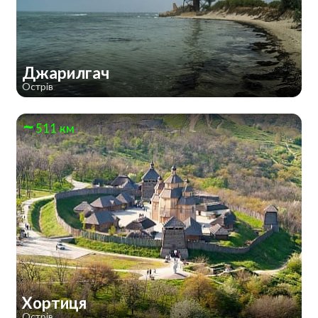
Джарилгач
Острів
511 км
Хортиця
Острів