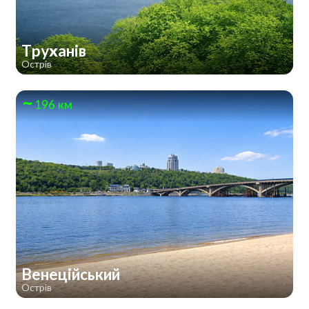
Труханів
Острів
196 км
Венеційський
Острів