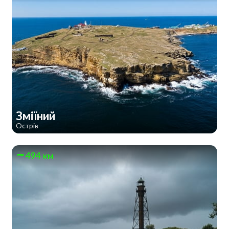
Зміїний
Острів
494 км