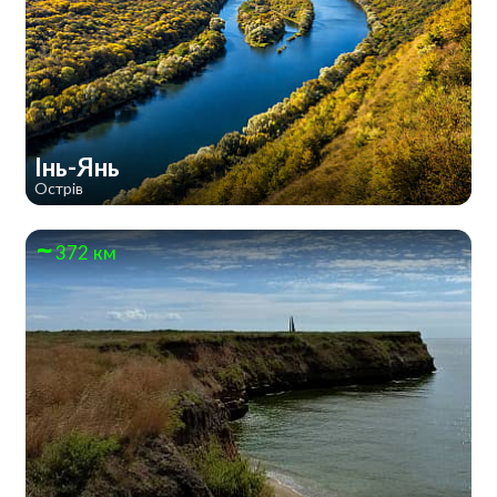
Інь-Янь
Острів
372 км