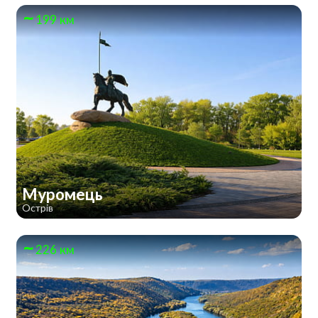
199 км
Муромець
Острів
226 км