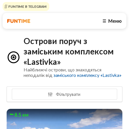
FUNTIME В TELEGRAM
Меню
☰
Острови поруч з
заміським комплексом
«Lastivka»
Найближчі острови, що знаходяться
неподалік від
заміського комплексу «Lastivka»
Фільтрувати
8.5 км