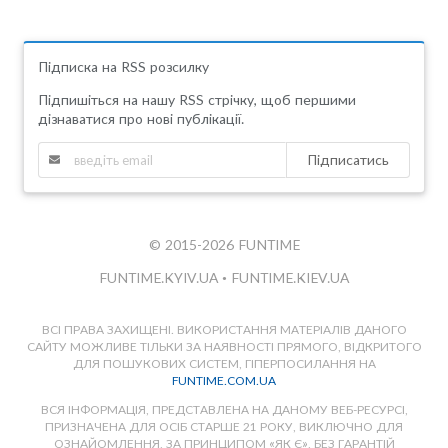
Підписка на RSS розсилку
Підпишіться на нашу RSS стрічку, щоб першими
дізнаватися про нові публікації.
Підписатись
© 2015-2026 FUNTIME
FUNTIME.KYIV.UA
•
FUNTIME.KIEV.UA
ВСІ ПРАВА ЗАХИЩЕНІ. ВИКОРИСТАННЯ МАТЕРІАЛІВ ДАНОГО
САЙТУ МОЖЛИВЕ ТІЛЬКИ ЗА НАЯВНОСТІ ПРЯМОГО, ВІДКРИТОГО
ДЛЯ ПОШУКОВИХ СИСТЕМ, ГІПЕРПОСИЛАННЯ НА
FUNTIME.COM.UA
ВСЯ ІНФОРМАЦІЯ, ПРЕДСТАВЛЕНА НА ДАНОМУ ВЕБ-РЕСУРСІ,
ПРИЗНАЧЕНА ДЛЯ ОСІБ СТАРШЕ 21 РОКУ, ВИКЛЮЧНО ДЛЯ
ОЗНАЙОМЛЕННЯ, ЗА ПРИНЦИПОМ «ЯК Є», БЕЗ ГАРАНТІЙ