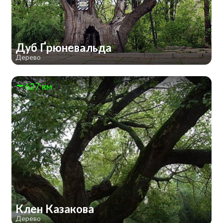
Дуб Ґрюневальда
Дерево
627 км
Клен Казакова
Дерево