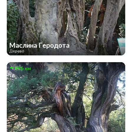
Маслина Геродота
Дерево
996 км