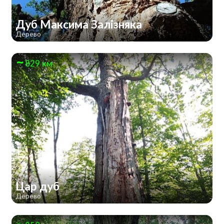
Дуб Максима Залізняка
Дерево
829 км
Цар дуб
Дерево