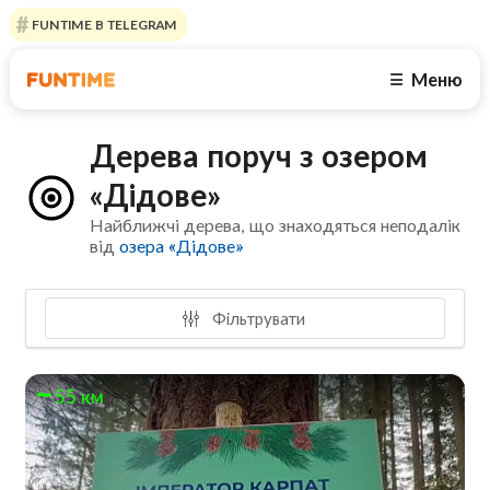
FUNTIME В TELEGRAM
Меню
☰
Дерева поруч з озером
«Дідове»
Найближчі дерева, що знаходяться неподалік
від
озера «Дідове»
Фільтрувати
55 км