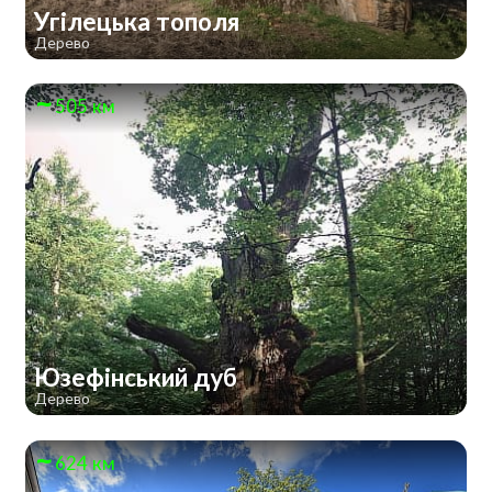
Угілецька тополя
Дерево
505 км
Юзефінський дуб
Дерево
624 км