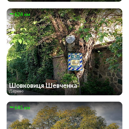
628 км
Шовковиця Шевченка
Дерево
645 км