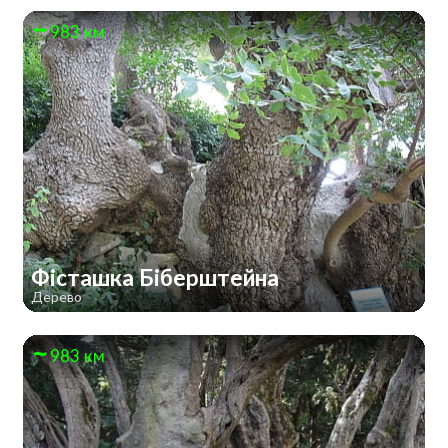
983 км
Фісташка Біберштейна
Дерево
983 км