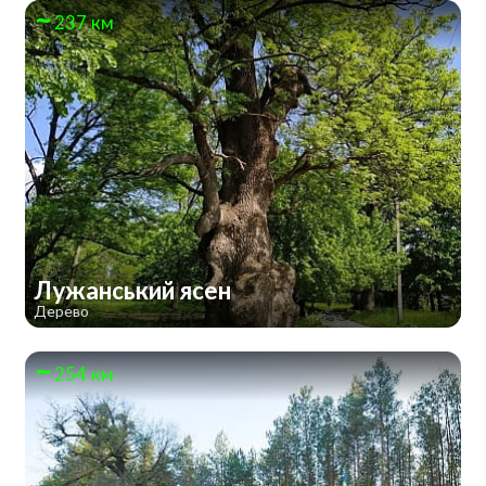
237 км
Лужанський ясен
Дерево
254 км