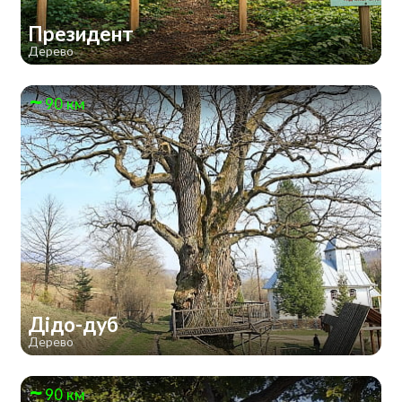
Президент
Дерево
90 км
Дідо-дуб
Дерево
90 км