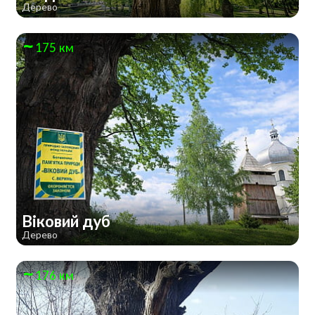
Дерево
175 км
Віковий дуб
Дерево
176 км