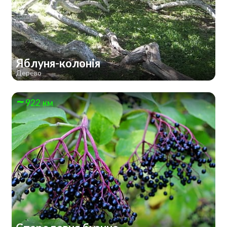
Яблуня-колонія
Дерево
922 км