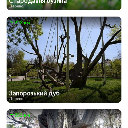
Стародавня бузина
Дерево
923 км
Запорозький дуб
Дерево
955 км