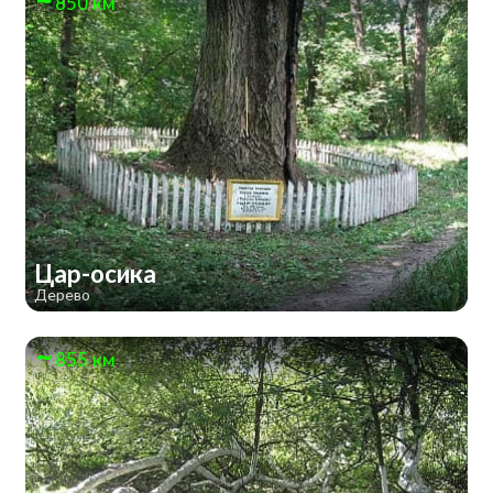
850 км
Цар-осика
Дерево
855 км