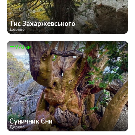
Тис Захаржевського
Дерево
978 км
Суничник Єни
Дерево