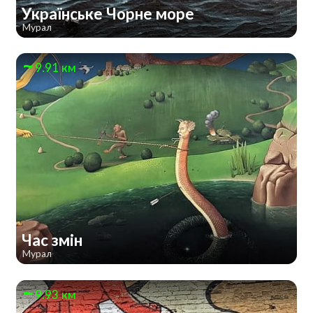
Українське Чорне море
Мурал
9.91 км
Час змін
Мурал
9.93 км