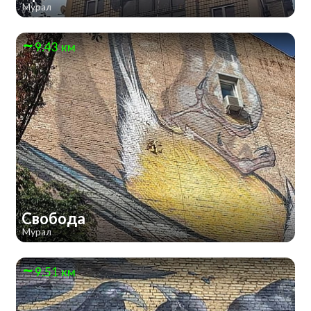
Мурал
9.43 км
Свобода
Мурал
9.51 км