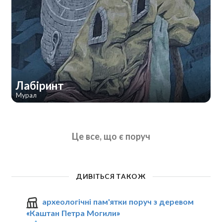
Лабіринт
Мурал
Це все, що є поруч
ДИВІТЬСЯ ТАКОЖ
археологічні пам'ятки поруч з деревом
«Каштан Петра Могили»