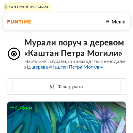
FUNTIME В TELEGRAM
Меню
☰
Мурали поруч з деревом
«Каштан Петра Могили»
Найближчі мурали, що знаходяться неподалік
від
дерева «Каштан Петра Могили»
Фільтрувати
4.76 км