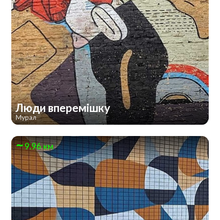
Люди вперемішку
Мурал
9.96 км