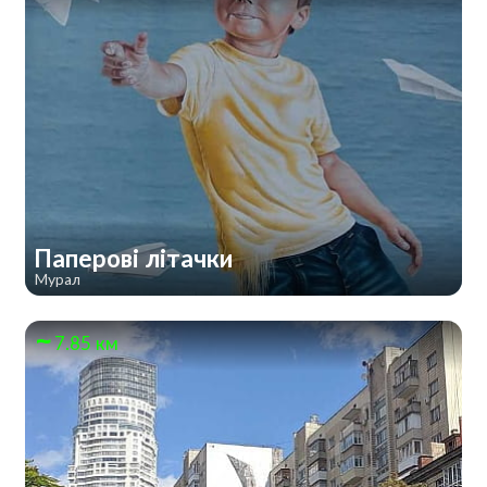
Паперові літачки
Мурал
7.85 км