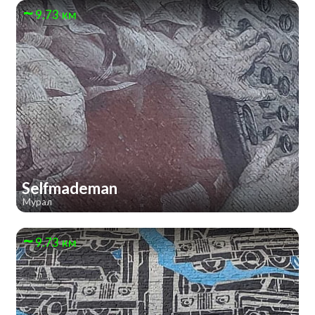
9.73 км
Selfmademan
Мурал
9.73 км