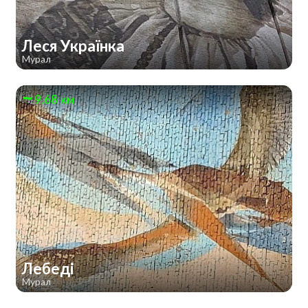
Леся Українка
Мурал
9.68 км
Лебеді
Мурал