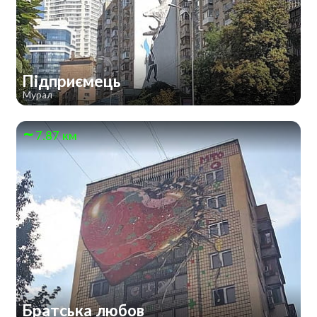
Підприємець
Мурал
7.87 км
Братська любов