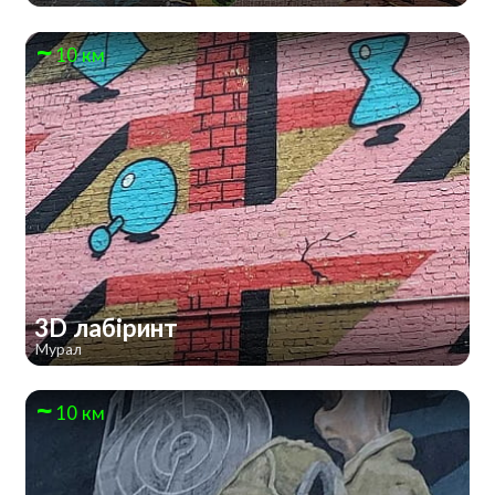
10 км
3D лабіринт
Мурал
10 км