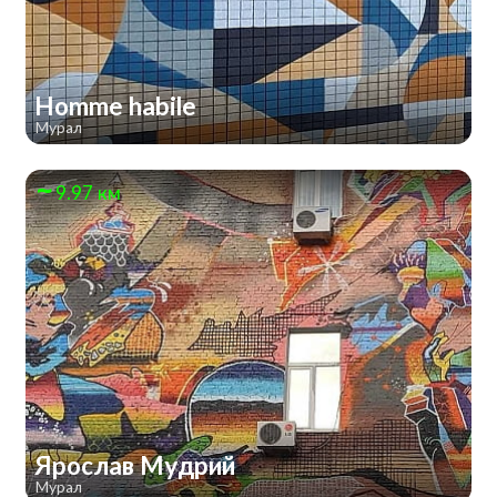
Homme habile
Мурал
9.97 км
Ярослав Мудрий
Мурал