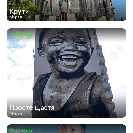
Крути
Мурал
6.65 км
Просте щастя
Мурал
7.59 км