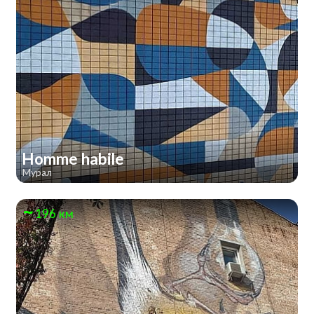
Homme habile
Мурал
196 км