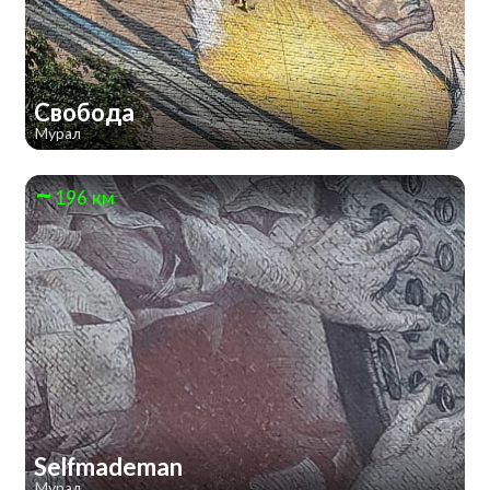
Свобода
Мурал
196 км
Selfmademan
Мурал