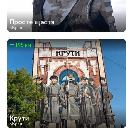
Просте щастя
Мурал
195 км
Крути
Мурал