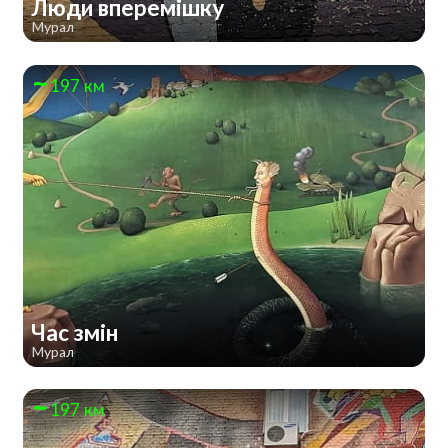
Люди вперемішку
Мурал
197 км
Час змін
Мурал
197 км