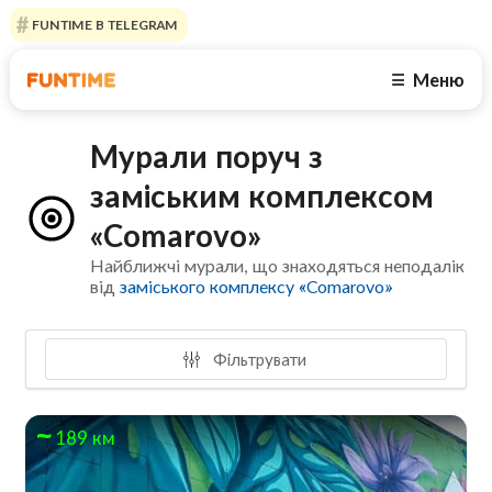
FUNTIME В TELEGRAM
Меню
☰
Мурали поруч з
заміським комплексом
«Comarovo»
Найближчі мурали, що знаходяться неподалік
від
заміського комплексу «Comarovo»
Фільтрувати
189 км