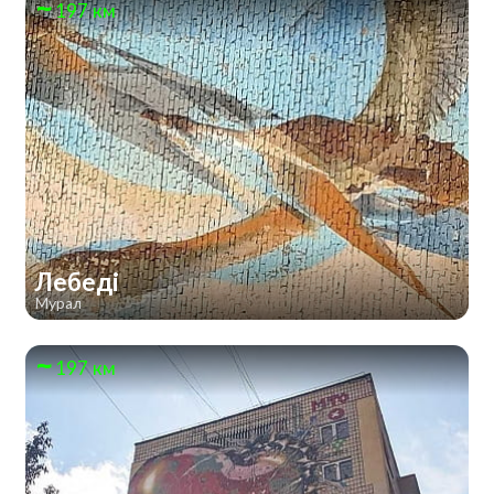
197 км
Лебеді
Мурал
197 км