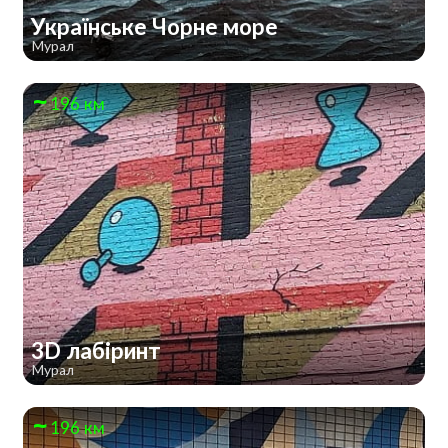
Українське Чорне море
Мурал
196 км
3D лабіринт
Мурал
196 км