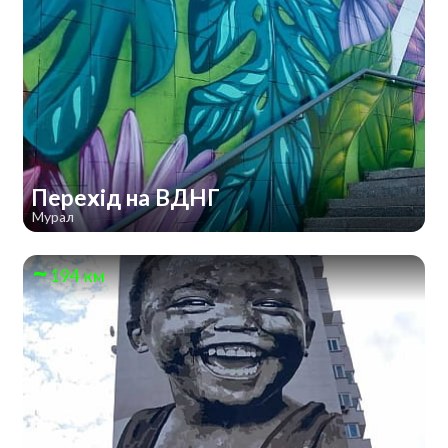
Перехід на ВДНГ
Мурал
194 км