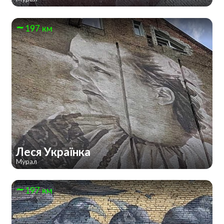
197 км
Леся Українка
Мурал
197 км