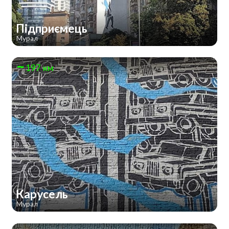
Підприємець
Мурал
197 км
Карусель
Мурал