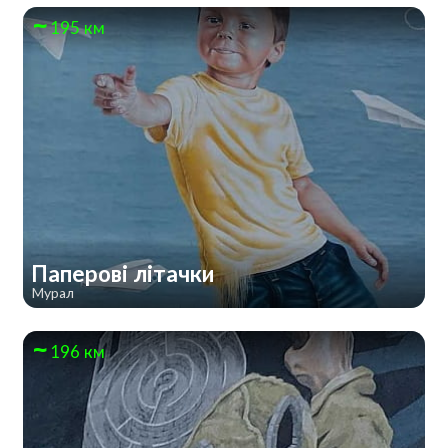
195 км
Паперові літачки
Мурал
196 км