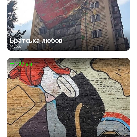
Братська любов
Мурал
197 км