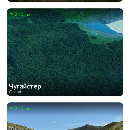
210 км
Чугайстер
Озеро
210 км