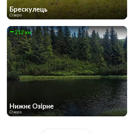
Брескулeць
Озеро
212 км
Нижнє Озірне
Озеро