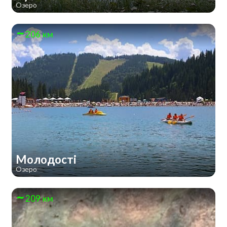
Озеро
206 км
Молодості
Озеро
209 км