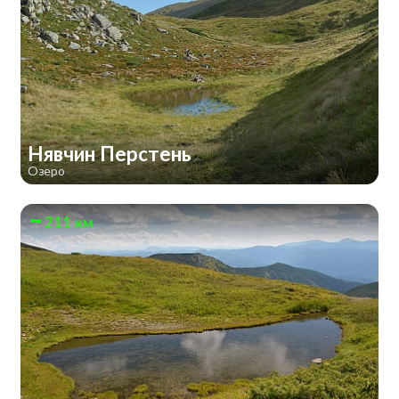
Нявчин Перстень
Озеро
211 км