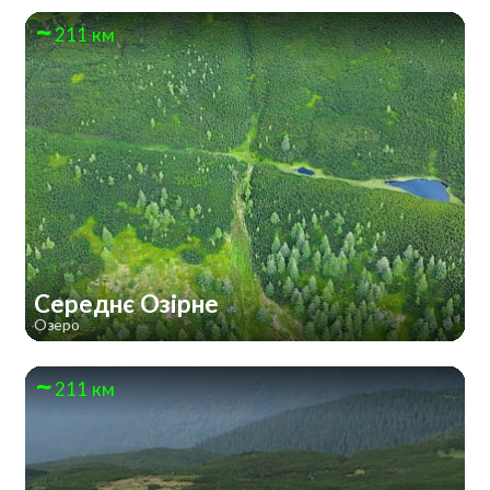
211 км
Середнє Озірне
Озеро
211 км