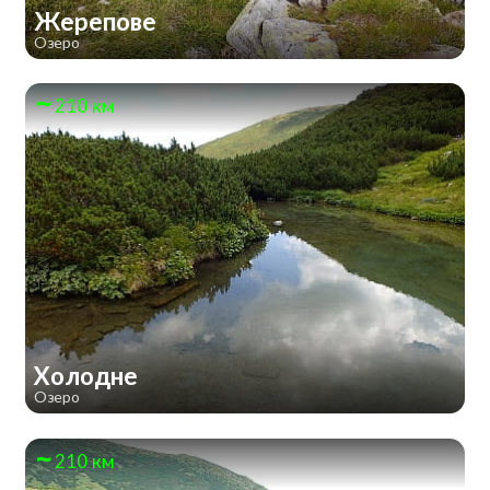
Жерепове
Озеро
210 км
Холодне
Озеро
210 км