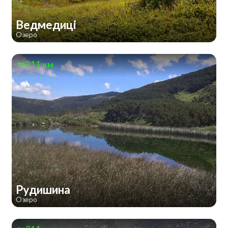
Ведмедиці
Озеро
211 км
Рудишина
Озеро