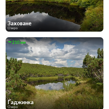
Заховане
Озеро
210 км
Ґаджинка
Озеро