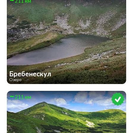
211 км
Бребенескул
Озеро
211 км