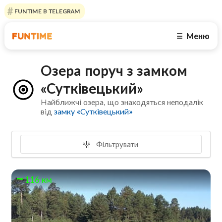
FUNTIME В TELEGRAM
Меню
☰
Озера поруч з замком
«Сутківецький»
Найближчі озера, що знаходяться неподалік
від
замку «Сутківецький»
Фільтрувати
116 км