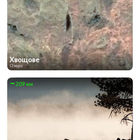
Хвощове
Озеро
209 км