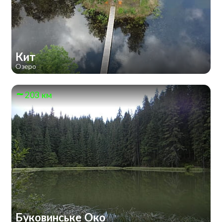
Кит
Озеро
203 км
Буковинське Око