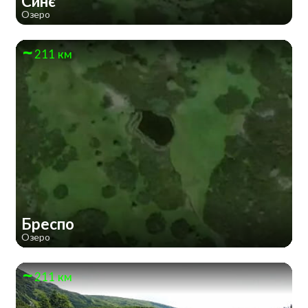
Синє
Озеро
211 км
Бреспо
Озеро
211 км