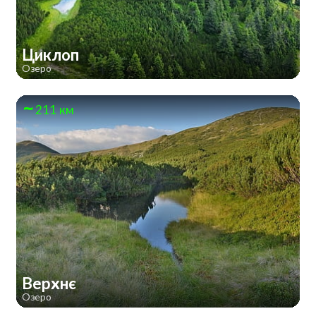
Циклоп
Озеро
211 км
Верхнє
Озеро