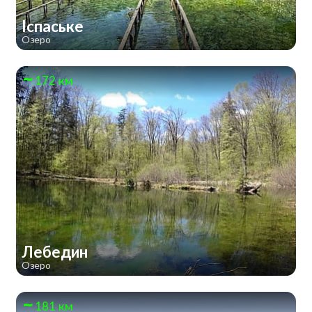
Іспаське
Озеро
172 км
Лебедин
Озеро
181 км