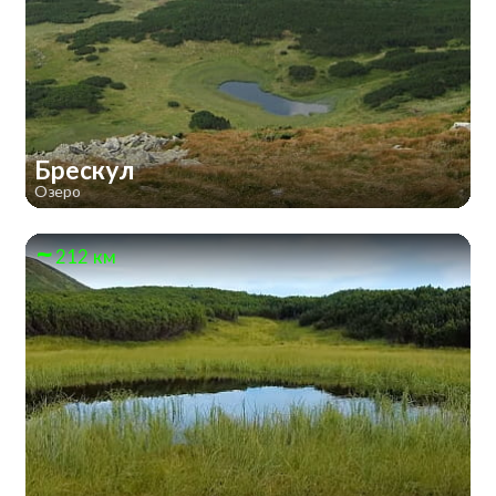
Брескул
Озеро
212 км