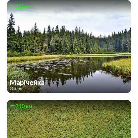
210 км
Марічейка
Озеро
210 км