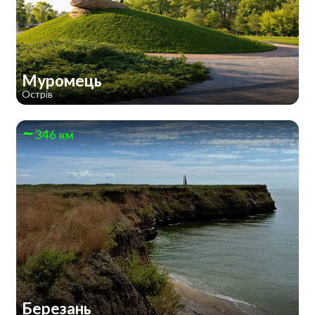
Муромець
Острів
346 км
Березань