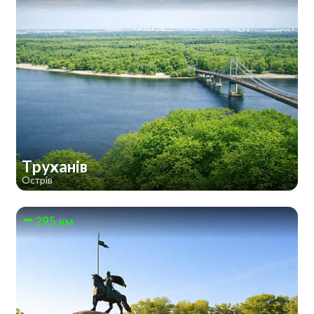
Труханів
Острів
295 км