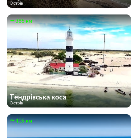
Острів
385 км
Тендрівська коса
Острів
409 км