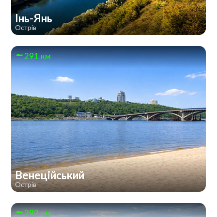
Інь-Янь
Острів
291 км
Венеційський
Острів
292 км