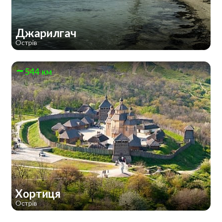
Джарилгач
Острів
544 км
Хортиця
Острів