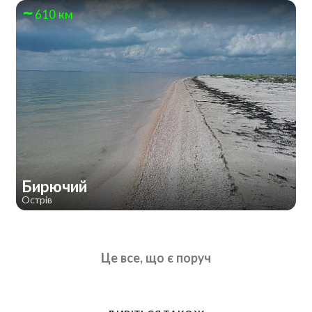
610 км
Бирючий
Острів
Це все, що є поруч