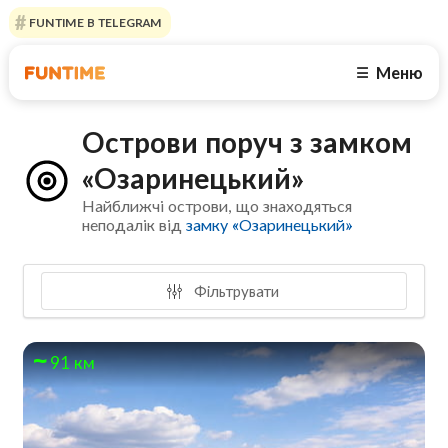
FUNTIME В TELEGRAM
Меню
☰
Острови поруч з замком
«Озаринецький»
Найближчі острови, що знаходяться
неподалік від
замку «Озаринецький»
Фільтрувати
91 км