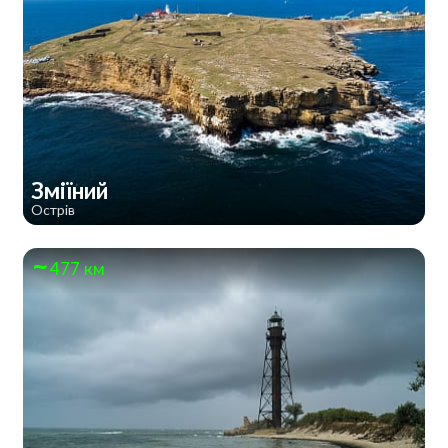
Зміїний
Острів
477 км