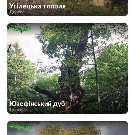
Угілецька тополя
Дерево
419 км
Юзефінський дуб
Дерево
464 км