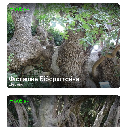
805 км
Фісташка Біберштейна
Дерево
805 км