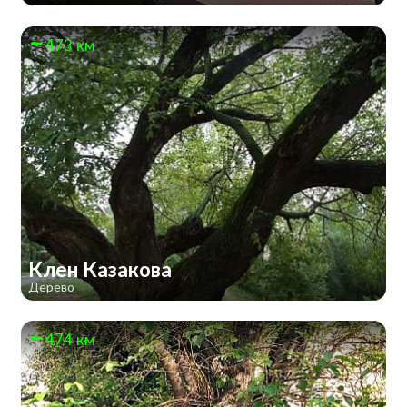
473 км
Клен Казакова
Дерево
474 км