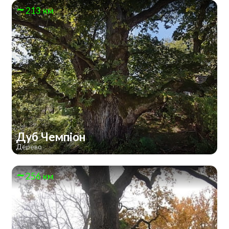
213 км
Дуб Чемпіон
Дерево
256 км