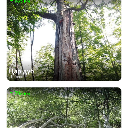
685 км
Цар дуб
Дерево
706 км