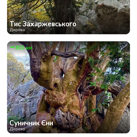
Тис Захаржевського
Дерево
802 км
Суничник Єни
Дерево