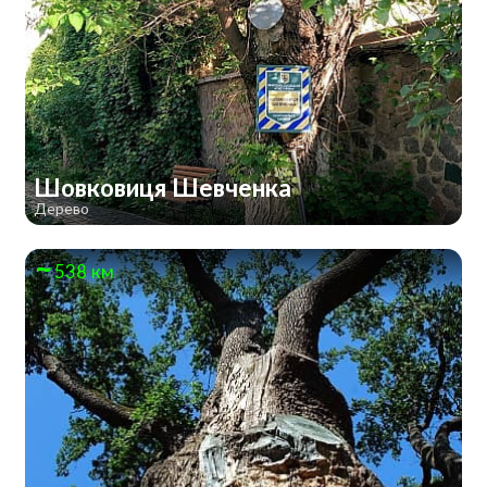
Шовковиця Шевченка
Дерево
538 км