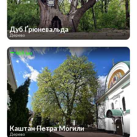
Дуб Ґрюневальда
Дерево
469 км
Каштан Петра Могили
Дерево