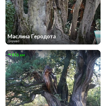
Маслина Геродота
Дерево
816 км