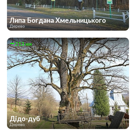
Липа Богдана Хмельницького
Дерево
213 км
Дідо-дуб
Дерево