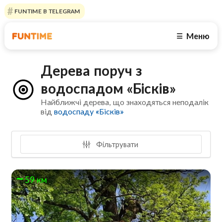
FUNTIME В TELEGRAM
Меню
☰
Дерева поруч з
водоспадом «Бісків»
Найближчі дерева, що знаходяться неподалік
від
водоспаду «Бісків»
Фільтрувати
59 км