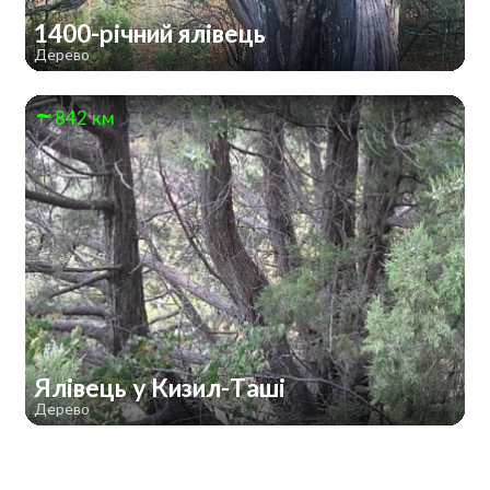
1400-річний ялівець
Дерево
842 км
Ялівець у Кизил-Таші
Дерево