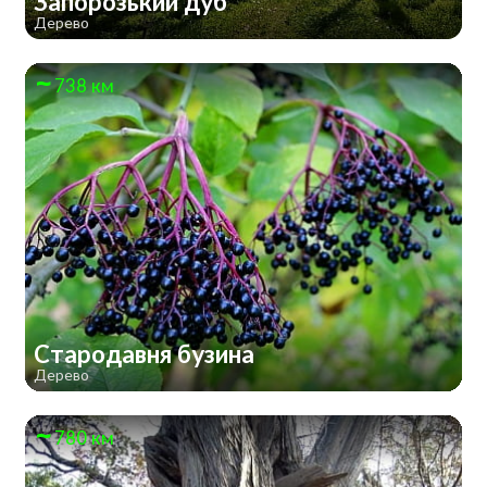
Запорозький дуб
Дерево
738 км
Стародавня бузина
Дерево
780 км