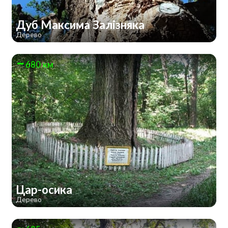
Дуб Максима Залізняка
Дерево
680 км
Цар-осика
Дерево