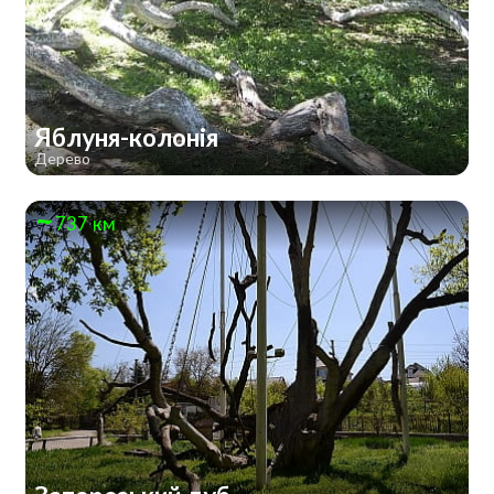
Яблуня-колонія
Дерево
737 км