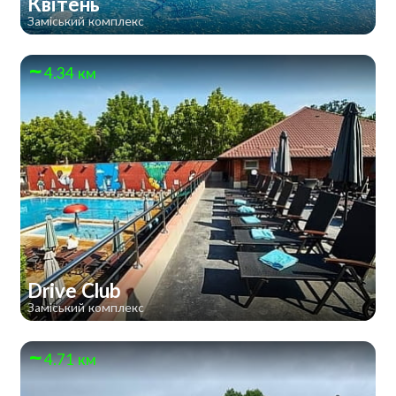
Квітень
Заміський комплекс
4.34 км
Drive Club
Заміський комплекс
4.71 км