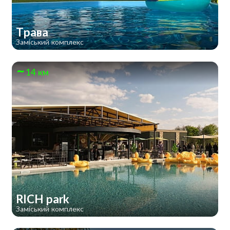
Трава
Заміський комплекс
14 км
RICH park
Заміський комплекс