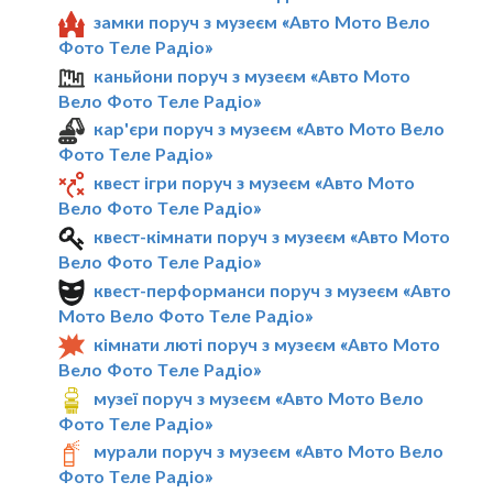
замки поруч з музеєм «Авто Мото Вело
Фото Теле Радіо»
каньйони поруч з музеєм «Авто Мото
Вело Фото Теле Радіо»
кар'єри поруч з музеєм «Авто Мото Вело
Фото Теле Радіо»
квест ігри поруч з музеєм «Авто Мото
Вело Фото Теле Радіо»
квест-кімнати поруч з музеєм «Авто Мото
Вело Фото Теле Радіо»
квест-перформанси поруч з музеєм «Авто
Мото Вело Фото Теле Радіо»
кімнати люті поруч з музеєм «Авто Мото
Вело Фото Теле Радіо»
музеї поруч з музеєм «Авто Мото Вело
Фото Теле Радіо»
мурали поруч з музеєм «Авто Мото Вело
Фото Теле Радіо»