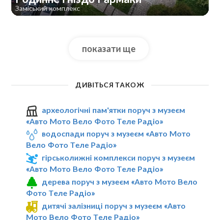
Заміський комплекс
показати ще
ДИВІТЬСЯ ТАКОЖ
археологічні пам'ятки поруч з музеєм
«Авто Мото Вело Фото Теле Радіо»
водоспади поруч з музеєм «Авто Мото
Вело Фото Теле Радіо»
гірськолижні комплекси поруч з музеєм
«Авто Мото Вело Фото Теле Радіо»
дерева поруч з музеєм «Авто Мото Вело
Фото Теле Радіо»
дитячі залізниці поруч з музеєм «Авто
Мото Вело Фото Теле Радіо»