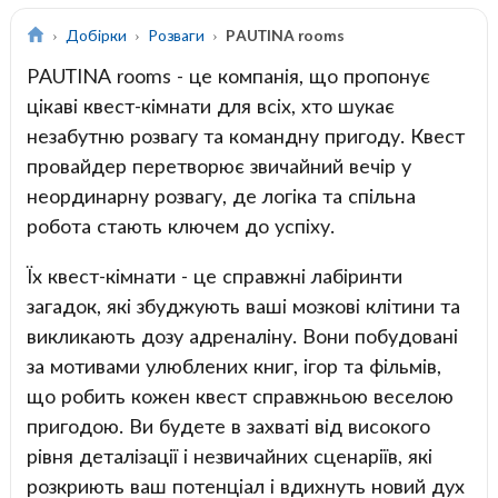
Добірки
Розваги
PAUTINA rooms
PAUTINA rooms - це компанія, що пропонує
цікаві квест-кімнати для всіх, хто шукає
незабутню розвагу та командну пригоду. Квест
провайдер перетворює звичайний вечір у
неординарну розвагу, де логіка та спільна
робота стають ключем до успіху.
Їх квест-кімнати - це справжні лабіринти
загадок, які збуджують ваші мозкові клітини та
викликають дозу адреналіну. Вони побудовані
за мотивами улюблених книг, ігор та фільмів,
що робить кожен квест справжньою веселою
пригодою. Ви будете в захваті від високого
рівня деталізації і незвичайних сценаріїв, які
розкриють ваш потенціал і вдихнуть новий дух