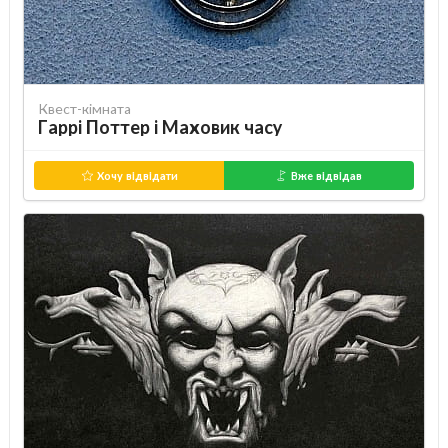
Квест-кімната
Гаррі Поттер і Маховик часу
Хочу відвідати
Вже відвідав