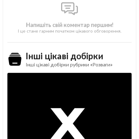
Напишіть свій коментар першим!
І це стане гарним початком цікавого обговорення.
Інші цікаві добірки
Інші цікаві добірки рубрики «Розваги»