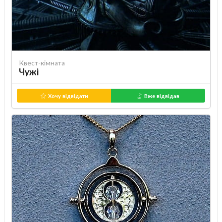
Квест-кімната
Чужі
Хочу відвідати
Вже відвідав