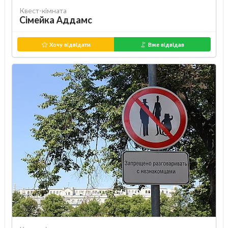
Квест-кімната
Сімейка Аддамс
Хочу відвідати
Вже відвідав