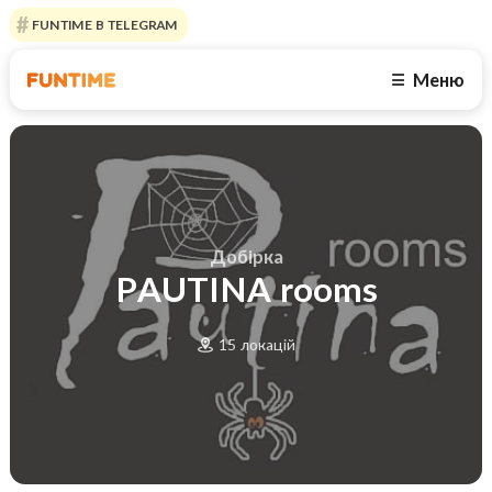
FUNTIME В TELEGRAM
Меню
☰
Добірка
PAUTINA rooms
15 локацій