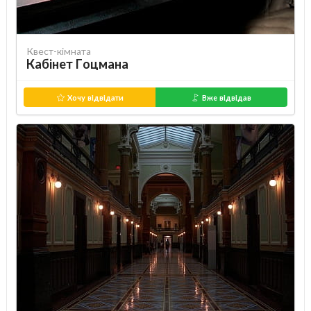
Квест-кімната
Кабінет Гоцмана
Хочу відвідати
Вже відвідав