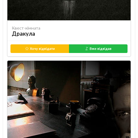
Квест-кімната
Дракула
Хочу відвідати
Вже відвідав