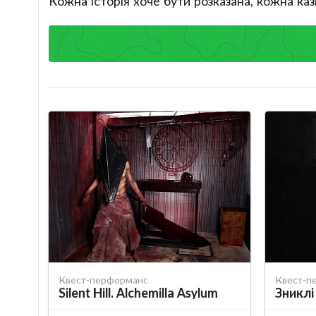
Кожна історія хоче бути розказана, кожна каз
Квест-перформанс
Квест-п
Silent Hill. Alchemilla Asylum
Зниклі