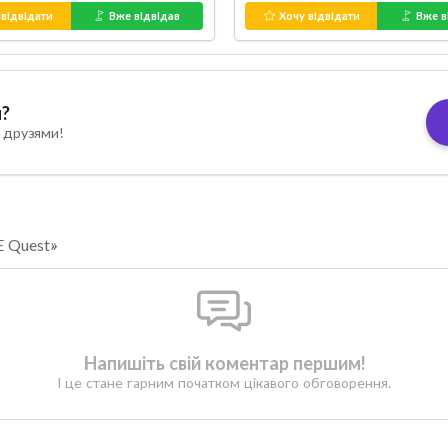
відвідати
Вже відвідав
Хочу відвідати
Вже в
я?
 друзями!
E Quest»
Напишіть свій коментар першим!
І це стане гарним початком цікавого обговорення.