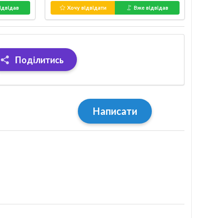
ідвідав
Хочу відвідати
Вже відвідав
Поділитись
Написати