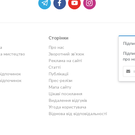
Сторінки
Підпи
а
Про нас
Підпи
та мистецтво
Зворотний зв'язок
про но
Реклама на сайті
Статті
відпочинок
Публікації
відпочинок
Прес-релізи
Мапа сайту
Цікаві посилання
Видалення відгуків
Угода користувача
Відмова від відповідальності