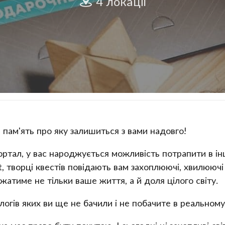
4 локації
 пам'ять про яку залишиться з вами надовго!
ортал, у вас народжується можливість потрапити в ін
творці квестів повідають вам захоплюючі, хвилюючі іст
ежатиме не тільки ваше життя, а й доля цілого світу.
алогів яких ви ще не бачили і не побачите в реальному