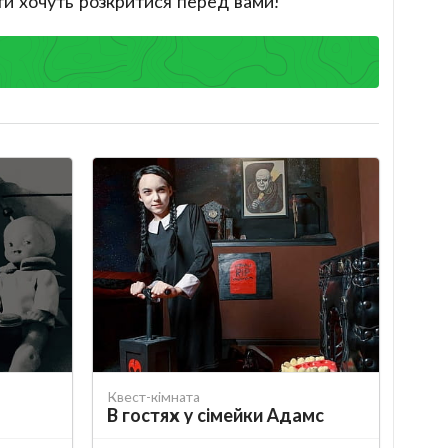
іти хочуть розкритися перед вами!
Квест-кімната
В гостях у сімейки Адамс