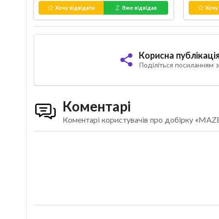
Хочу відвідати
Вже відвідав
Хочу 
Корисна публікаці
Поділіться посиланням з
Коментарі
Коментарі користувачів про добірку «MAZ