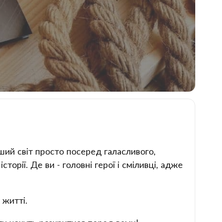
ший світ просто посеред галасливого,
орії. Де ви - головні герої і сміливці, адже
 житті.