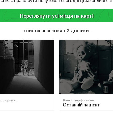
ка має право бути почутою. І сьогодні ці захопливі св
Переглянути усі місця на карті
СПИСОК ВСІХ ЛОКАЦІЙ ДОБІРКИ
ерформанс
Квест-перформанс
Останній пацієнт