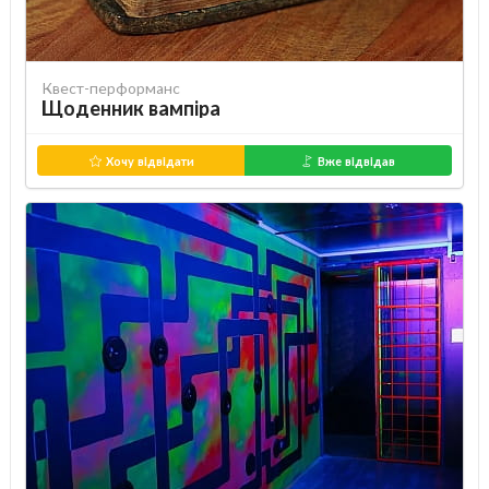
Квест-перформанс
Щоденник вампіра
Хочу відвідати
Вже відвідав