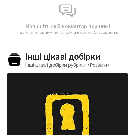
Напишіть свій коментар першим!
І це стане гарним початком цікавого обговорення.
Інші цікаві добірки
Інші цікаві добірки рубрики «Розваги»