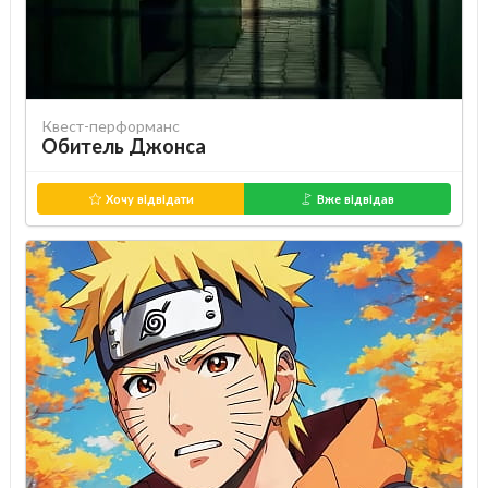
Квест-перформанс
Обитель Джонса
Хочу відвідати
Вже відвідав