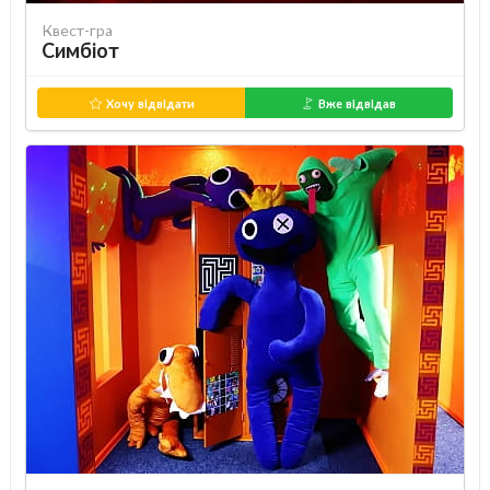
Квест-гра
Симбіот
Хочу відвідати
Вже відвідав