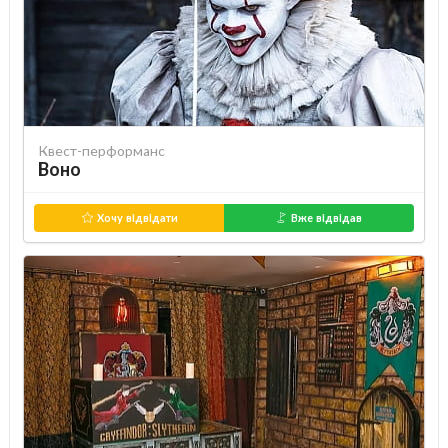
Квест-перформанс
Воно
Хочу відвідати
Вже відвідав