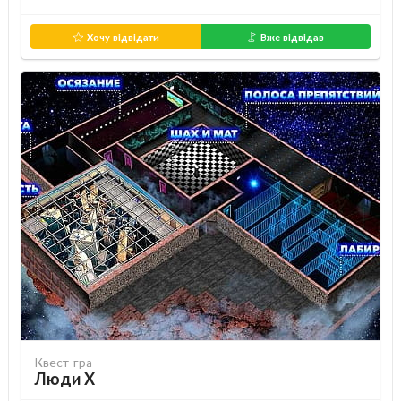
Хочу відвідати
Вже відвідав
Квест-гра
Люди Х