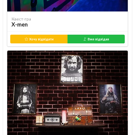
Квест-гра
X-men
Хочу відвідати
Вже відвідав