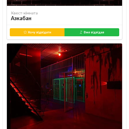
Квест-кімната
Азкабан
Хочу відвідати
Вже відвідав