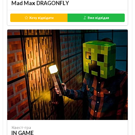
Mad Max DRAGONFLY
Хочу відвідати
Вже відвідав
Квест-гра
IN GAME