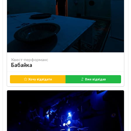
Квест-перформанс
Бабайка
Хочу відвідати
Вже відвідав