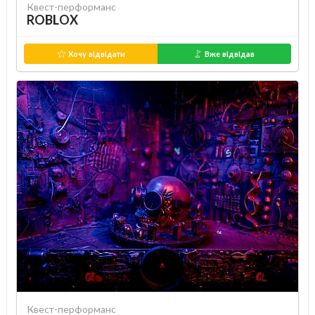
Квест-перформанс
ROBLOX
Хочу відвідати
Вже відвідав
Квест-перформанс