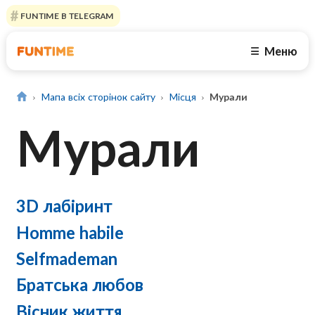
FUNTIME В TELEGRAM
Меню
☰
Мапа всіх сторінок сайту
Місця
Мурали
Мурали
3D лабіринт
Homme habile
Selfmademan
Братська любов
Вісник життя