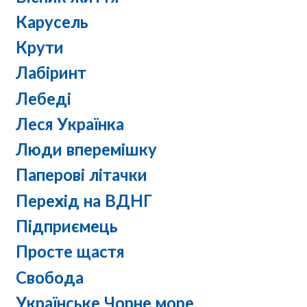
Карусель
Крути
Лабіринт
Лебеді
Леся Українка
Люди вперемішку
Паперові літачки
Перехід на ВДНГ
Підприємець
Просте щастя
Свобода
Українське Чорне море