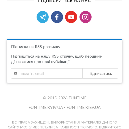
ПІДПИСУЙТЕСЬ НА НАС
Підписка на RSS розсилку
Підпишіться на нашу RSS стрічку, щоб першими
дізнаватися про нові публікації.
Підписатись
© 2015-2026 FUNTIME
FUNTIME.KYIV.UA
•
FUNTIME.KIEV.UA
ВСІ ПРАВА ЗАХИЩЕНІ. ВИКОРИСТАННЯ МАТЕРІАЛІВ ДАНОГО
САЙТУ МОЖЛИВЕ ТІЛЬКИ ЗА НАЯВНОСТІ ПРЯМОГО, ВІДКРИТОГО