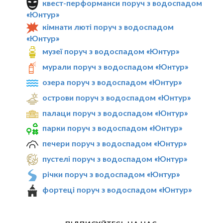
квест-перформанси поруч з водоспадом
«Юнтур»
кімнати люті поруч з водоспадом
«Юнтур»
музеї поруч з водоспадом «Юнтур»
мурали поруч з водоспадом «Юнтур»
озера поруч з водоспадом «Юнтур»
острови поруч з водоспадом «Юнтур»
палаци поруч з водоспадом «Юнтур»
парки поруч з водоспадом «Юнтур»
печери поруч з водоспадом «Юнтур»
пустелі поруч з водоспадом «Юнтур»
річки поруч з водоспадом «Юнтур»
фортеці поруч з водоспадом «Юнтур»