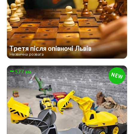
Третя після опівночі Львів
Незвична розвага
577 км