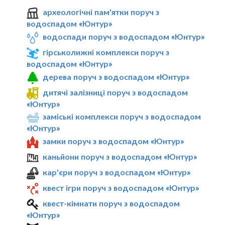
археологічні пам'ятки поруч з
водоспадом «Юнтур»
водоспади поруч з водоспадом «Юнтур»
гірськолижні комплекси поруч з
водоспадом «Юнтур»
дерева поруч з водоспадом «Юнтур»
дитячі залізниці поруч з водоспадом
«Юнтур»
заміські комплекси поруч з водоспадом
«Юнтур»
замки поруч з водоспадом «Юнтур»
каньйони поруч з водоспадом «Юнтур»
кар'єри поруч з водоспадом «Юнтур»
квест ігри поруч з водоспадом «Юнтур»
квест-кімнати поруч з водоспадом
«Юнтур»