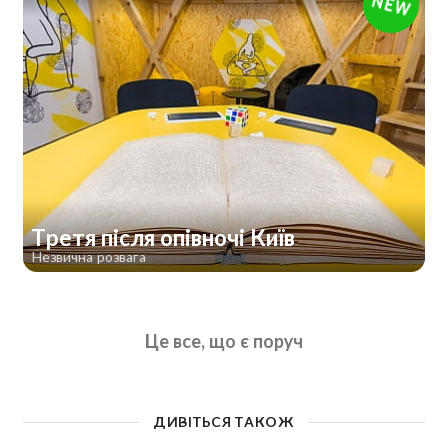
Третя після опівночі Київ
Незвична розвага
Це все, що є поруч
ДИВІТЬСЯ ТАКОЖ