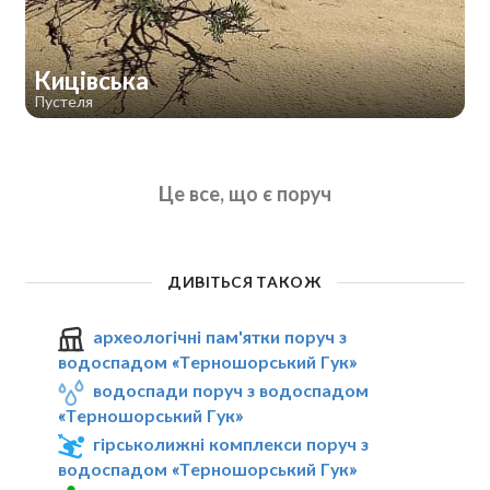
Кицівська
Пустеля
Це все, що є поруч
ДИВІТЬСЯ ТАКОЖ
археологічні пам'ятки поруч з
водоспадом «Терношорський Гук»
водоспади поруч з водоспадом
«Терношорський Гук»
гірськолижні комплекси поруч з
водоспадом «Терношорський Гук»