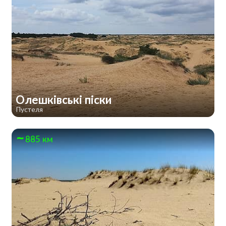
Олешківські піски
Пустеля
885 км