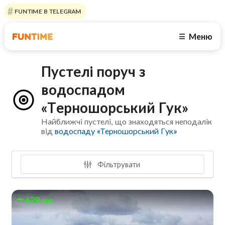
FUNTIME В TELEGRAM
Меню
☰
Пустелі поруч з
водоспадом
«Терношорський Гук»
Найближчі пустелі, що знаходяться неподалік
від
водоспаду «Терношорський Гук»
Фільтрувати
638 км