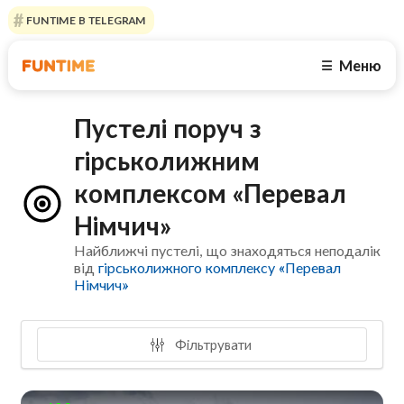
FUNTIME В TELEGRAM
Меню
☰
Пустелі поруч з
гірськолижним
комплексом «Перевал
Німчич»
Найближчі пустелі, що знаходяться неподалік
від
гірськолижного комплексу «Перевал
Німчич»
Фільтрувати