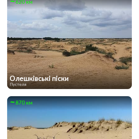
620 км
Олешківські піски
Пустеля
870 км