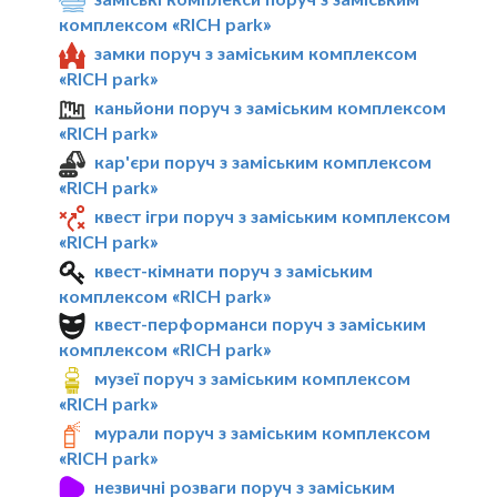
комплексом «RICH park»
замки поруч з заміським комплексом
«RICH park»
каньйони поруч з заміським комплексом
«RICH park»
кар'єри поруч з заміським комплексом
«RICH park»
квест ігри поруч з заміським комплексом
«RICH park»
квест-кімнати поруч з заміським
комплексом «RICH park»
квест-перформанси поруч з заміським
комплексом «RICH park»
музеї поруч з заміським комплексом
«RICH park»
мурали поруч з заміським комплексом
«RICH park»
незвичні розваги поруч з заміським