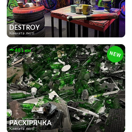
DESTROY
Кімната люті
481 км
РАСХІРЯЧКА
Кімната люті