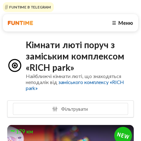
FUNTIME В TELEGRAM
Меню
☰
Кімнати люті поруч з
заміським комплексом
«RICH park»
Найближчі кімнати люті, що знаходяться
неподалік від
заміського комплексу «RICH
park»
Фільтрувати
179 км