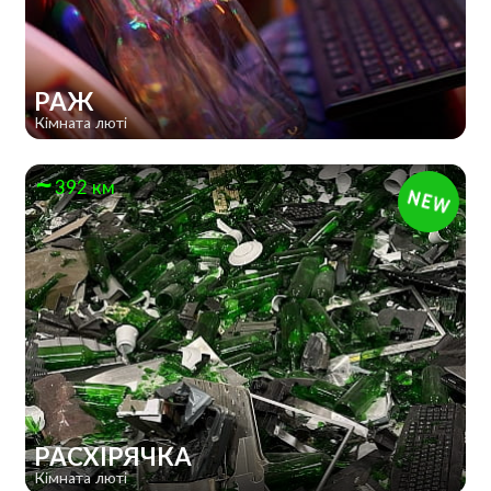
РАЖ
Кімната люті
392 км
РАСХІРЯЧКА
Кімната люті