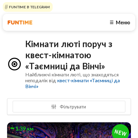
FUNTIME В TELEGRAM
Меню
☰
Кімнати люті поруч з
квест-кімнатою
«Таємниці да Вінчі»
Найближчі кімнати люті, що знаходяться
неподалік від
квест-кімнати «Таємниці да
Вінчі»
Фільтрувати
1.39 км