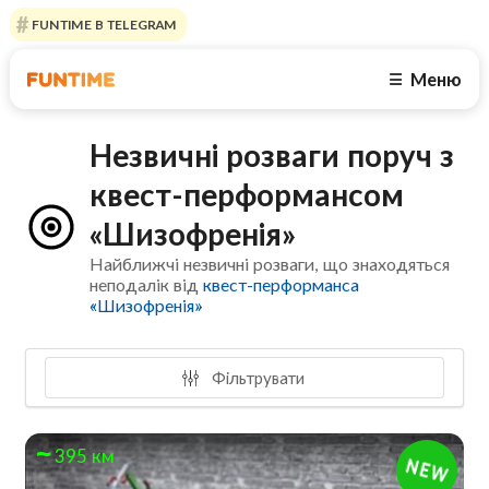
FUNTIME В TELEGRAM
Меню
☰
Незвичні розваги поруч з
квест-перформансом
«Шизофренія»
Найближчі незвичні розваги, що знаходяться
неподалік від
квест-перформанса
«Шизофренія»
Фільтрувати
395 км