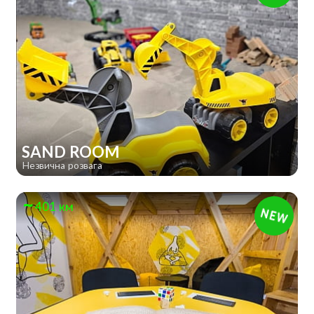
SAND ROOM
Незвична розвага
401 км