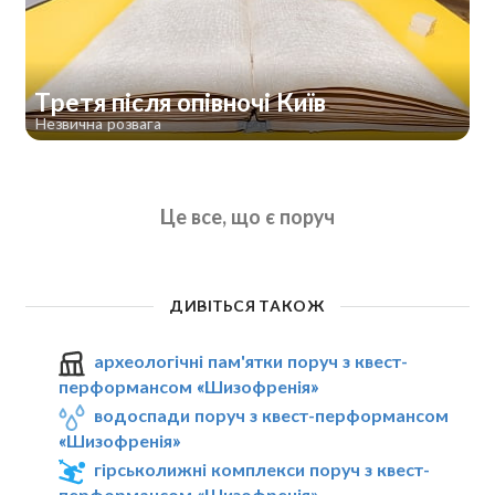
Третя після опівночі Київ
Незвична розвага
Це все, що є поруч
ДИВІТЬСЯ ТАКОЖ
археологічні пам'ятки поруч з квест-
перформансом «Шизофренія»
водоспади поруч з квест-перформансом
«Шизофренія»
гірськолижні комплекси поруч з квест-
перформансом «Шизофренія»