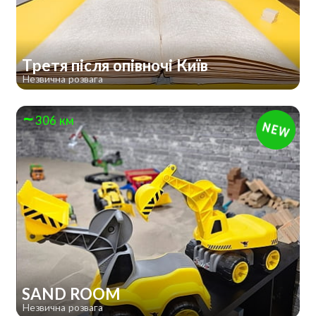
Третя після опівночі Київ
Незвична розвага
306 км
SAND ROOM
Незвична розвага