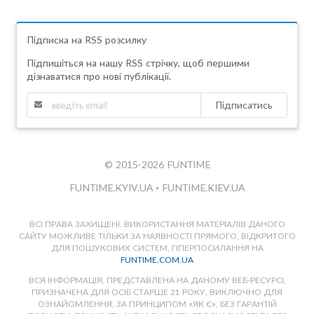
Підписка на RSS розсилку
Підпишіться на нашу RSS стрічку, щоб першими
дізнаватися про нові публікації.
Підписатись
© 2015-2026 FUNTIME
FUNTIME.KYIV.UA
•
FUNTIME.KIEV.UA
ВСІ ПРАВА ЗАХИЩЕНІ. ВИКОРИСТАННЯ МАТЕРІАЛІВ ДАНОГО
САЙТУ МОЖЛИВЕ ТІЛЬКИ ЗА НАЯВНОСТІ ПРЯМОГО, ВІДКРИТОГО
ДЛЯ ПОШУКОВИХ СИСТЕМ, ГІПЕРПОСИЛАННЯ НА
FUNTIME.COM.UA
ВСЯ ІНФОРМАЦІЯ, ПРЕДСТАВЛЕНА НА ДАНОМУ ВЕБ-РЕСУРСІ,
ПРИЗНАЧЕНА ДЛЯ ОСІБ СТАРШЕ 21 РОКУ, ВИКЛЮЧНО ДЛЯ
ОЗНАЙОМЛЕННЯ, ЗА ПРИНЦИПОМ «ЯК Є», БЕЗ ГАРАНТІЙ