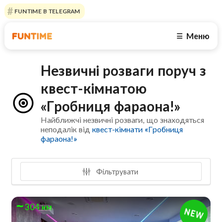
FUNTIME В TELEGRAM
Меню
☰
Незвичні розваги поруч з
квест-кімнатою
«Гробниця фараона!»
Найближчі незвичні розваги, що знаходяться
неподалік від
квест-кімнати «Гробниця
фараона!»
Фільтрувати
304 км