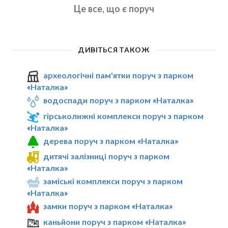
Це все, що є поруч
ДИВІТЬСЯ ТАКОЖ
археологічні пам'ятки поруч з парком
«Наталка»
водоспади поруч з парком «Наталка»
гірськолижні комплекси поруч з парком
«Наталка»
дерева поруч з парком «Наталка»
дитячі залізниці поруч з парком
«Наталка»
заміські комплекси поруч з парком
«Наталка»
замки поруч з парком «Наталка»
каньйони поруч з парком «Наталка»