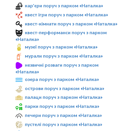
кар'єри поруч з парком «Наталка»
квест ігри поруч з парком «Наталка»
квест-кімнати поруч з парком «Наталка»
квест-перформанси поруч з парком
«Наталка»
музеї поруч з парком «Наталка»
мурали поруч з парком «Наталка»
незвичні розваги поруч з парком
«Наталка»
озера поруч з парком «Наталка»
острови поруч з парком «Наталка»
палаци поруч з парком «Наталка»
парки поруч з парком «Наталка»
печери поруч з парком «Наталка»
пустелі поруч з парком «Наталка»