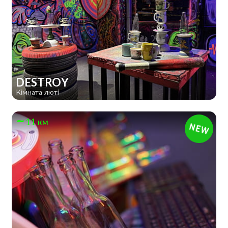
DESTROY
Кімната люті
11 км