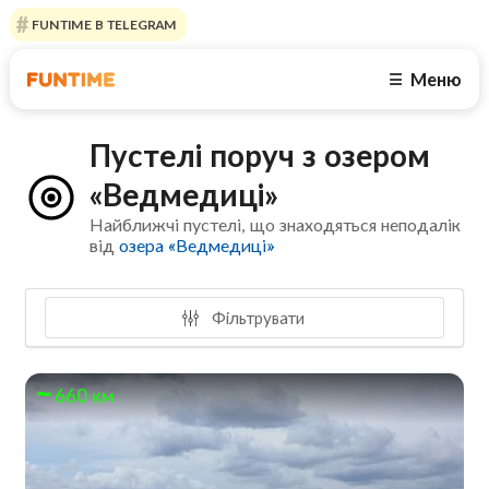
FUNTIME В TELEGRAM
Меню
☰
Пустелі поруч з озером
«Ведмедиці»
Найближчі пустелі, що знаходяться неподалік
від
озера «Ведмедиці»
Фільтрувати
660 км