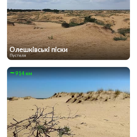
Олешківські піски
Пустеля
914 км