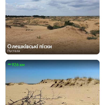
Олешківські піски
Пустеля
926 км