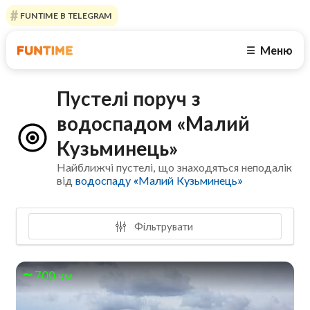
FUNTIME В TELEGRAM
Меню
☰
Пустелі поруч з
водоспадом «Малий
Кузьминець»
Найближчі пустелі, що знаходяться неподалік
від
водоспаду «Малий Кузьминець»
Фільтрувати
700 км