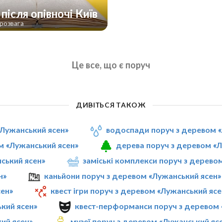
після опівночі Київ
розвага
Це все, що є поруч
ДИВІТЬСЯ ТАКОЖ
«Лужанський ясен»
водоспади поруч з деревом «
м «Лужанський ясен»
дерева поруч з деревом «
нський ясен»
заміські комплекси поруч з дерево
н»
каньйони поруч з деревом «Лужанський ясен»
сен»
квест ігри поруч з деревом «Лужанський ясе
кий ясен»
квест-перформанси поруч з деревом 
ий ясен»
музеї поруч з деревом «Лужанський яс