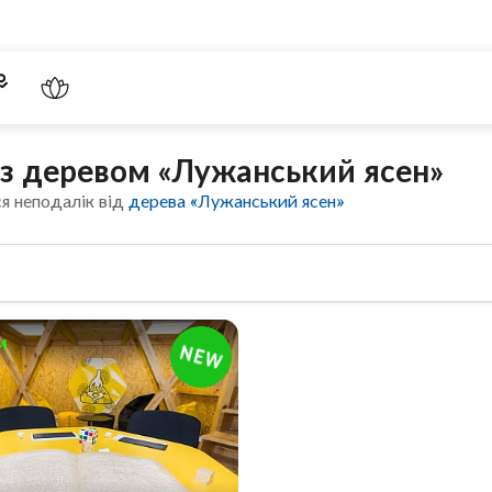
 з деревом «Лужанський ясен»
я неподалік від
дерева «Лужанський ясен»
м