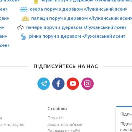
ен»
озера поруч з деревом «Лужанський ясен»
сен»
палаци поруч з деревом «Лужанський ясен
н»
печери поруч з деревом «Лужанський ясен»
ен»
річки поруч з деревом «Лужанський ясен»
сен»
ПІДПИСУЙТЕСЬ НА НАС
Сторінки
Підпи
а
Про нас
Підпи
та мистецтво
Зворотний зв'язок
про но
Реклама на сайті