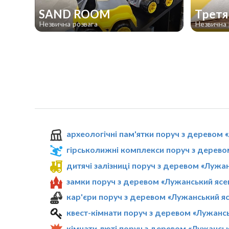
SAND ROOM
Третя 
Незвична розвага
Незвична 
археологічні пам'ятки поруч з деревом 
гірськолижні комплекси поруч з дерево
дитячі залізниці поруч з деревом «Лужа
замки поруч з деревом «Лужанський ясе
кар'єри поруч з деревом «Лужанський я
квест-кімнати поруч з деревом «Лужансь
кімнати люті поруч з деревом «Лужанськ